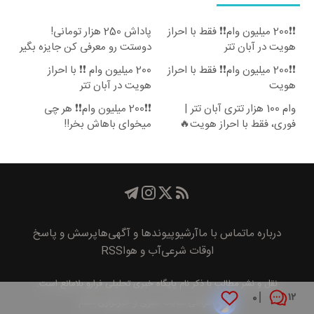
❗❗200 میلیون وام❗❗ فقط با احراز
پاداش 250 هزار تومانی!
هویت در آبان تتر
دوستت رو معرفی کن جایزه بگیر
😍
❗❗200 میلیون وام❗❗ فقط با احراز
200 میلیون وام ❗❗ با احراز
هویت
هویت در آبان تتر
وام 100 هزار تتری آبان تتر |
❗❗200 میلیون وام❗❗ هر چی
فوری، فقط با احراز هویت🔥
میخوای باهاش بخر!!
درباره ما
تماس با ما
آرشیو
پیوند‌ها و آگهی‌ها
پرسش و پاسخ
اوقات شرعی
آب و هوا
RSS
نقل و نشر مطالب با ذکر نام
پايگاه خبری تحليلی فرارو
بلامانع است.
۰
۱۲
طراحی سایت خبری و خبرگزاری آسام