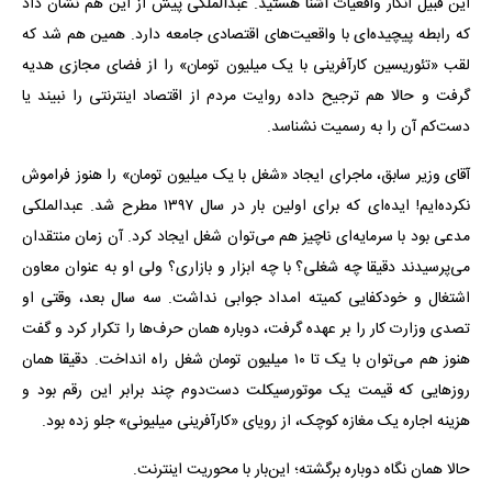
این قبیل انکار واقعیات آشنا هستید. عبدالملکی پیش از این هم نشان داد
که رابطه پیچیده‌ای با واقعیت‌های اقتصادی جامعه دارد. همین هم شد که
لقب «تئوریسین کارآفرینی با یک میلیون تومان» را از فضای مجازی هدیه
گرفت و حالا هم ترجیح داده روایت مردم از اقتصاد اینترنتی را نبیند یا
دست‌کم آن را به رسمیت نشناسد.
آقای وزیر سابق، ماجرای ایجاد «شغل با یک میلیون تومان» را هنوز فراموش
نکرده‌ایم! ایده‌ای که برای اولین بار در سال ۱۳۹۷ مطرح شد. عبدالملکی
مدعی بود با سرمایه‌ای ناچیز هم می‌توان شغل ایجاد کرد. آن زمان منتقدان
می‌پرسیدند دقیقا چه شغلی؟ با چه ابزار و بازاری؟ ولی او به عنوان معاون
اشتغال و خودکفایی کمیته امداد جوابی نداشت. سه سال بعد، وقتی او
تصدی وزارت کار را بر عهده گرفت، دوباره همان حرف‌ها را تکرار کرد و گفت
هنوز هم می‌توان با یک تا ۱۰ میلیون تومان شغل راه انداخت. دقیقا همان
روزهایی که قیمت یک موتورسیکلت دست‌دوم چند برابر این رقم بود و
هزینه اجاره یک مغازه کوچک، از رویای «کارآفرینی میلیونی» جلو زده بود.
حالا همان نگاه دوباره برگشته؛ این‌بار با محوریت اینترنت.