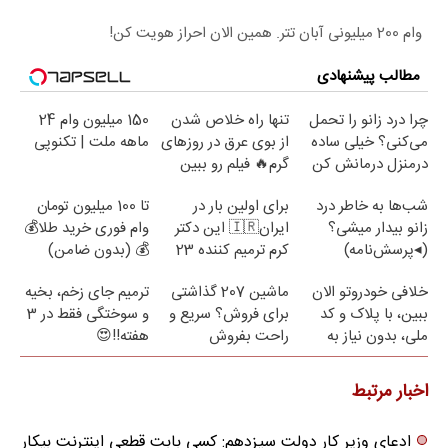
وام 200 میلیونی آبان تتر. همین الان احراز هویت کن!
مطالب پیشنهادی
چرا درد زانو را تحمل
تنها راه خلاص شدن
150 میلیون وام 24
می‌کنی؟ خیلی ساده
از بوی عرق در روزهای
ماهه ملت | تکنوپی
درمنزل درمانش کن
گرم🔥 فیلم رو ببین
شب‌ها به خاطر درد
برای اولین بار در
تا 100 میلیون تومان
زانو بیدار میشی؟
ایران🇮🇷 این دکتر
وام فوری خرید طلا💰
(◂پرسش‌نامه)
کرم ترمیم کننده 23
💰 (بدون ضامن)
روزه ساخت!
خلافی خودروتو الان
ماشین 207 گذاشتی
ترمیم جای زخم، بخیه
ببین، با پلاک و کد
برای فروش؟ سریع و
و سوختگی فقط در 3
ملی، بدون نیاز به
راحت بفروش
هفته!!😍
مراجعه حضوری
اخبار مرتبط
ادعای وزیر کار دولت سیزدهم: کسی بابت قطعی اینترنت بیکار