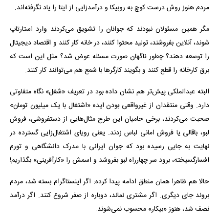
مردم هنوز روش درست کوچ به روبیکا و درآمدزایی از ایتا را یاد نگرفته‌اند.
مگر همین مسئولان نبودند که جوانان را تشویق می‌کردند وارد استارتاپ
شوند، آنلاین بفروشند، تولید محتوا کنند، در خانه کار کنند و اقتصاد دیجیتال
را توسعه دهند؟ چطور ناگهان صورت مسئله عوض شد؟ مثل این است که
برق کارخانه را قطع کنند و بگویند کارگرها با شمع هم می‌توانند کار کنند.
البته عبدالملکی پیش‌تر هم نشان داده بود در تعریف «شغل» نگاه متفاوتی
دارد. وقتی منتقدان از غیرواقعی بودن ایده «اشتغال با یک میلیون تومان»
صحبت می‌کردند، برخی حامیان این طرح مثال‌هایی از دستفروشی، فروش
لبو، باقالی یا فروش امانی لباس زدند. یعنی رویای اشتغال‌زایی گسترده در
نهایت به جایی رسیده بود که جوان ایرانی با مدرک دانشگاهی و تورم
افسارگسیخته، برود سر چهارراه لبو بفروشد و اسمش را «کارآفرینی» بگذاریم!
حالا هم ظاهرا همان منطق ادامه پیدا کرده: اگر اینستاگرام بسته شد، مردم
بروند جای دیگری. اگر مشتری نماند، دوباره از صفر شروع کنند. اگر درآمد
نصف شد، هنوز «بیکار» محسوب نمی‌شوند.