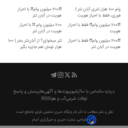
وام 100 هزار تتری آبان تتر |
❗❗200 میلیون وام❗❗ با احراز
فوری، فقط با احراز هویت
هویت در آبان تتر
❗❗200 میلیون وام❗❗ فقط با احراز
200 میلیون وام ❗❗ با احراز
هویت
هویت در آبان تتر
❗❗200 میلیون وام❗❗ فقط با احراز
تتر میخوای؟ از آبان‌تتر بخر | 100
هویت در آبان تتر
هزار تومان هم جایزه بگیر
درباره ما
تماس با ما
آرشیو
پیوند‌ها و آگهی‌ها
پرسش و پاسخ
اوقات شرعی
آب و هوا
RSS
نقل و نشر مطالب با ذکر نام
پايگاه خبری تحليلی فرارو
بلامانع است.
طراحی سایت خبری و خبرگزاری آسام