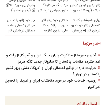
❌تحمل نکن❌ درد
زانو درد شب‌ها شما را
تا 100 میلیون تومان
زانو بدون قرص درمان
بیدار نگه می‌داره؟
وام فوری خرید طلا💰
میشه (پرسشنامه رو
بدون جراحی درمانش
💰 (بدون ضامن)
پر کن)
کن!
برای همیشه و کاملا
خلافی خودروتو الان
چرا درد زانو را تحمل
تضمینی زانو دردت رو
ببین، با پلاک و کد
می‌کنی؟ خیلی ساده
درمان کن ◀ پرسش
ملی، بدون نیاز به
درمنزل درمانش کن
نامه ▶
مراجعه حضوری
اخبار مرتبط
آخرین خبرها از مذاکرات پایان جنگ ایران و آمریکا: از رفت و
آمد فشرده مقامات پاکستان تا سازوکار جدید تنگه هرمز
جزئیات تازه از توافق احتمالی ایران و آمریکا/ نقش وزیر کشور
پاکستان در تهران؟
روسیه: خدمات خود در مورد مناقشات ایران و آمریکا را تحمیل
نمی‌کنیم
ارسال نظرات