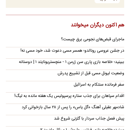
هم اکنون دیگران میخوانند
ماجرای قبض‌های نجومی برق چیست؟
در جشن عروسی رونالدو؛ همسر مسی دعوت شد، خود مسی نه!
ببینید؛ خلاصه بازی پاری سن ژرمن ۱ - منچستریونایتد ۱ | دوستانه
وضعیت لیونل مسی قبل از تشییع پدرش
سفر فرمانده سنتکام به اسرائیل
اقدام سپاهان برای جذب ستاره پرسپولیس یک هفته مانده به لیگ!
شادمهر عقیلی آهنگ «گل یاس» را پس از ۲۸ سال بازخوانی کرد
پیش فصل جذاب سردار با گلزنی شروع شد
ببینید؛ خلاصه بازی فرنتس واروش ۱ - رئال مادرید ۲