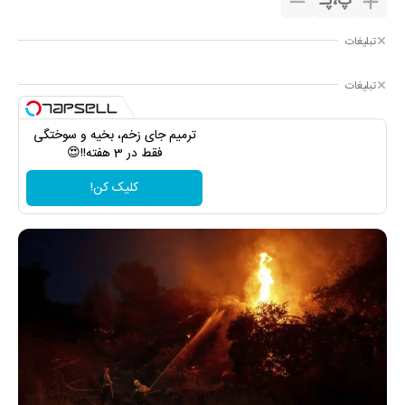
پ
،
پـ
تبلیغات
تبلیغات
ترمیم جای زخم، بخیه و سوختگی
فقط در 3 هفته!!😍
کلیک کن!