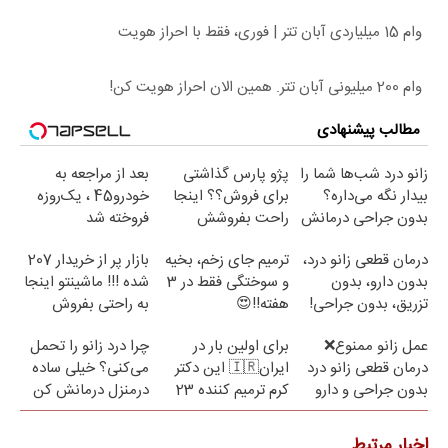
وام 15 میلیاردی آبان تتر | فوری، فقط با احراز هویت
وام 200 میلیونی آبان تتر. همین الان احراز هویت کن!
مطالب پیشنهادی
زانو درد شب‌ها شما را
پژو پارس گذاشتی
بعد از مراجعه به
بیدار نگه می‌داره؟
برای فروش؟؟ اینجا
خودرو45 ، یک‌روزه
بدون جراحی درمانش
راحت بفروشش
فروخته شد
کن!
درمان قطعی زانو درد،
ترمیم جای زخم، بخیه
بازار پر از خریدار 207
بدون دارو، بدون
و سوختگی فقط در 3
شده !!! ماشینتو اینجا
تزریق، بدون جراحی!
هفته!!😍
به راحتی بفروش
(پرسش‌نامه)
عمل زانو ممنوع❌
برای اولین بار در
چرا درد زانو را تحمل
درمان قطعی زانو درد
ایران🇮🇷 این دکتر
می‌کنی؟ خیلی ساده
بدون جراحی و دارو
کرم ترمیم کننده 23
درمنزل درمانش کن
(پرسش نامه)
روزه ساخت!
اخبار مرتبط