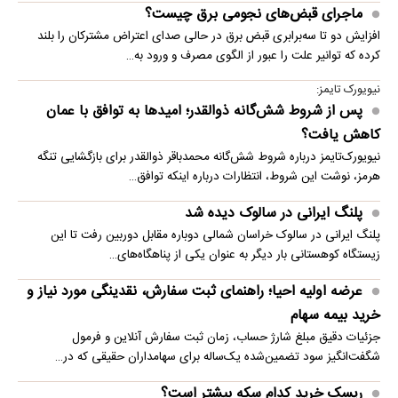
ماجرای قبض‌های نجومی برق چیست؟
افزایش دو تا سه‌برابری قبض برق در حالی صدای اعتراض مشترکان را بلند
کرده که توانیر علت را عبور از الگوی مصرف و ورود به…
نیویورک تایمز:
پس از شروط شش‌گانه ذوالقدر؛ امیدها به توافق با عمان
کاهش یافت؟
نیویورک‌تایمز درباره شروط شش‌گانه محمدباقر ذوالقدر برای بازگشایی تنگه
هرمز، نوشت این شروط، انتظارات درباره اینکه توافق…
پلنگ ایرانی در سالوک دیده شد
پلنگ ایرانی در سالوک خراسان شمالی دوباره مقابل دوربین رفت تا این
زیستگاه کوهستانی بار دیگر به عنوان یکی از پناهگاه‌های…
عرضه اولیه احیا؛ راهنمای ثبت سفارش، نقدینگی مورد نیاز و
خرید بیمه سهام
جزئیات دقیق مبلغ شارژ حساب، زمان ثبت سفارش آنلاین و فرمول
شگفت‌انگیز سود تضمین‌شده یک‌ساله برای سهامداران حقیقی که در…
ریسک خرید کدام سکه بیشتر است؟