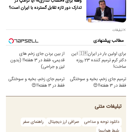
وقفه برای «خشاب گذاری»؛ آیا ترامپ در
تدارک دور تازه تقابل گسترده با ایران است؟
تبلیغات
مطالب پیشنهادی
برای اولین بار در ایران🇮🇷 این
از بین بردن جای زخم های
دکتر کرم ترمیم کننده 23 روزه
قدیمی، فقط در 3 هفته!! (بدون
ساخت!
لیزر و جراحی)
ترمیم جای زخم، بخیه و سوختگی
ترمیم جای زخم، بخیه و سوختگی
فقط در 3 هفته!!😍
فقط در 3 هفته!!😍
تبلیغات متنی
دانلود نوحه و مداحی
صرافی ارز دیجیتال
راهنمای سفر
بلیط هواپیما