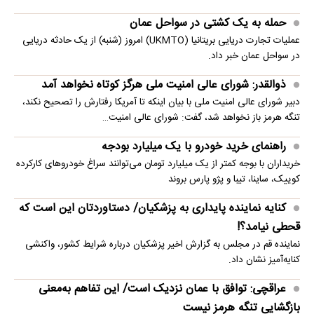
حمله به یک کشتی در سواحل عمان
عملیات تجارت دریایی بریتانیا (UKMTO) امروز (شنبه) از یک حادثه دریایی
در سواحل عمان خبر داد.
ذوالقدر: شورای عالی امنیت ملی هرگز کوتاه نخواهد آمد
دبیر شورای عالی امنیت ملی با بیان اینکه تا آمریکا رفتارش را تصحیح نکند،
تنگه هرمز باز نخواهد شد، گفت: شورای عالی امنیت…
راهنمای خرید خودرو با یک میلیارد بودجه
خریداران با بوجه کمتر از یک میلیارد تومان می‌توانند سراغ خودروهای کارکرده
کوییک، ساینا، تیبا و پژو پارس بروند
کنایه نماینده پایداری به پزشکیان/ دستاوردتان این است که
قحطی نیامد؟!
نماینده قم در مجلس به گزارش اخیر پزشکیان درباره شرایط کشور، واکنشی
کنایه‌آمیز نشان داد.
عراقچی: توافق با عمان نزدیک است/ این تفاهم به‌معنی
بازگشایی تنگه هرمز نیست