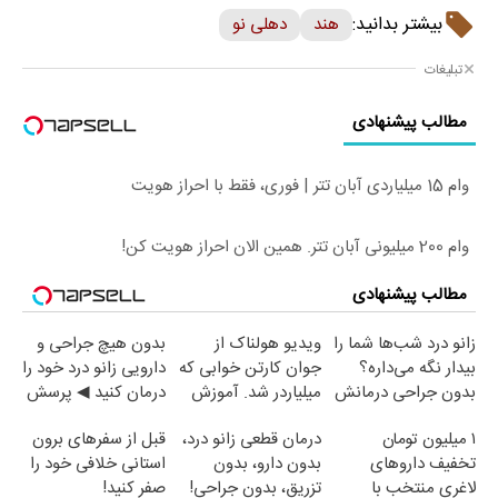
بیشتر بدانید:
هند
دهلی نو
تبلیغات
مطالب پیشنهادی
وام 15 میلیاردی آبان تتر | فوری، فقط با احراز هویت
وام 200 میلیونی آبان تتر. همین الان احراز هویت کن!
مطالب پیشنهادی
زانو درد شب‌ها شما را
ویدیو هولناک از
بدون هیچ جراحی و
بیدار نگه می‌داره؟
جوان کارتن خوابی که
دارویی زانو درد خود را
بدون جراحی درمانش
میلیاردر شد. آموزش
درمان کنید ◀ پرسش
کن!
رایگان
نامه ▶
۱ میلیون تومان
درمان قطعی زانو درد،
قبل از سفرهای برون
تخفیف داروهای
بدون دارو، بدون
استانی خلافی خود را
لاغری منتخب با
تزریق، بدون جراحی!
صفر کنید!