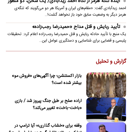
آینده تنگه هرمز از نگاه احمد زیدآبادی/ یک سخن، دو منظور
احمد زیدآبادی گفت: «مقام‌های ایران و آمریکا هر دو می‌گویند که تنگه‌ی
هرمز دیگر به وضعیت سابق خود باز نخواهد گشت!…
تأیید ربایش و قتل مداح «حمیدرضا رجب‌زاده»
یک منبع با تأیید حادثه ربایش و قتل حمیدرضا رجب‌زاده اعلام کرد: تحقیقات
پلیسی و قضایی برای شناسایی و دستگیری عوامل این…
گزارش و تحلیل
بازار اکستنشن؛ چرا آگهی‌های «فروش مو»
بیشتر شده است؟
اراده صلح بر طبل جنگ پیروز شد / بازی
«باخت-باخت» تغییر می‌کند؟
وقفه برای «خشاب گذاری»؛ آیا ترامپ در