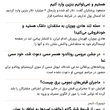
هستیم و نمی‌توانیم بنزین وارد کنیم
مسعود پزشکیان گفت: دلار کم شده و پارسال ۶ میلیارد دلار بنزین وارد کردیم،
اما امسال پول نداریم، در شرایط محاصره قرار…
حمله تند هادی چوپان به منتقدان: دلقک هستید و
خودفروشی می‌کنید!
هادی چوپان، قهرمان پرورش اندام ایران، با انتشار پیامی تند در صفحه
اینستاگرام خود به منتقدانش واکنش نشان داد و آنها را…
در جشن عروسی رونالدو؛ همسر مسی دعوت شد، خود مسی
نه!
روزنامه‌های پرتغالی مدعی شده‌اند لیونل مسی از سوی کریستیانو رونالدو برای
حضور در مراسم عروسی او دعوت نشده است.
ماجرای قبض‌های نجومی برق چیست؟
افزایش دو تا سه‌برابری قبض برق در حالی صدای اعتراض مشترکان را بلند
کرده که توانیر علت را عبور از الگوی مصرف و ورود به…
نیویورک تایمز:
پس از شروط شش‌گانه ذوالقدر؛ امیدها به توافق با عمان