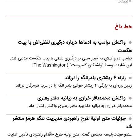
تبلیغات
خط داغ
واکنش ترامپ به ادعاها درباره درگیری لفظی‌اش با پیت
هگست
ترامپ در واکنش به اخبار مبنی بر درگیری لفظی با پیت هگست مدعی شد:
این شایعه توسط "واشنگتن کامپوست" (The Washington…
زلزله ۴ ریشتری بندرلنگه را لرزاند
زمین‌لرزه‌ای به بزرگی ۴ ریشتر حوالی بندر لنگه را در غرب هرمزگان لرزاند.
واکنش محمدباقر خرازی به بیانیه دفتر رهبری
محمدباقر خرازی به بیانیه تکذیبیه دفتر رهبری واکنش نشان داد.
جزئیات متن اولیۀ طرح راهبردی مدیریت تنگه هرمز منتشر
شد
عضو هیئت‌رئیسه مجلس گفت: متن اولیۀ طرح «اقدام راهبردی تأمین امنیت