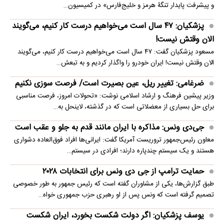
و پیشرفت پایدار تنگۀ هرمز و خلیج‌فارس» در کمیسیون…
پزشکیان: ۴۷ سال است می‌خواهیم درست کار کنیم، می‌گویند
الان وقتش نیست!
مسعود پزشکیان گفت: ۴۷ سال است می‌خواهیم درست کار کنیم، می‌گویند
الان وقتش نیست! ایران خودرو را واگذار کردیم و به تبعش…
ضرغامی: تغییر ریل، عین بصیرت است/ فرصت سوزی نکنیم
وزیر پیشین فرهنگ و ارشاد اسلامی نوشت: «تحولات امروز، فرصت مناسبی
برای حل بسیاری از معضلاتی‌ است که در گذشته، لاینحل به…
جی‌دی ونس: مذاکره با ایران مانند قدم به جلو و عقب است
معاون رئیس‌جمهور تروریست آمریکا گفت: ایرانی‌ها افراد فوق‌العاده دشواری
هستند و یک سیستم چندپاره دارند؛ افرادی در سیستم…
حمایت ترامپ از جی دی ونس برای انتخابات ۲۰۲۸
طبق گزارش‌ها، یکی از مشاوران گفته است که رئیس جمهور به طور خصوصی
تصمیم گرفته است که ونس پس از او رهبری حزب جمهوری خواه…
یوسف پزشکیان: اگر دولت شکست بخورد، ایران شکست