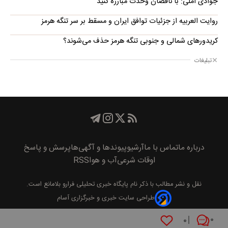
جوادی آملی: با ناقضان وحدت مبارزه کنید
روایت العربیه از جزئیات توافق ایران و مسقط بر سر تنگه هرمز
کریدورهای شمالی و جنوبی تنگه هرمز حذف می‌شوند؟
تبلیغات
درباره ما
تماس با ما
آرشیو
پیوند‌ها و آگهی‌ها
پرسش و پاسخ
اوقات شرعی
آب و هوا
RSS
نقل و نشر مطالب با ذکر نام
پايگاه خبری تحليلی فرارو
بلامانع است.
طراحی سایت خبری و خبرگزاری آسام
۰
۰