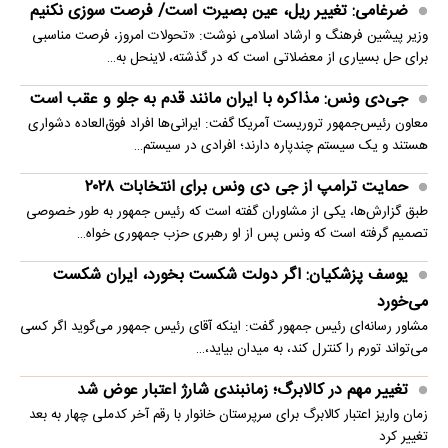
ضرغامی: تغییر ریل، عین بصیرت است/ فرصت سوزی نکنیم
وزیر پیشین فرهنگ و ارشاد اسلامی نوشت: «تحولات امروز، فرصت مناسبی
برای حل بسیاری از معضلاتی‌ است که در گذشته، لاینحل به…
جی‌دی ونس: مذاکره با ایران مانند قدم به جلو و عقب است
معاون رئیس‌جمهور تروریست آمریکا گفت: ایرانی‌ها افراد فوق‌العاده دشواری
هستند و یک سیستم چندپاره دارند؛ افرادی در سیستم…
حمایت ترامپ از جی دی ونس برای انتخابات ۲۰۲۸
طبق گزارش‌ها، یکی از مشاوران گفته است که رئیس جمهور به طور خصوصی
تصمیم گرفته است که ونس پس از او رهبری حزب جمهوری خواه…
یوسف پزشکیان: اگر دولت شکست بخورد، ایران شکست
می‌خورد
مشاور رسانه‌ای رئیس جمهور گفت: اینکه آقای رئیس جمهور می‌گوید اگر کسی
می‌تواند تورم را کنترل کند، به میدان بیاید،…
تغییر مهم در کالابرگ؛ زمانبندی‌ شارژ اعتبار عوض شد
زمان واریز اعتبار کالابرگ برای سرپرستان خانوار با رقم آخر کدملی چهار به بعد
تغییر کرد