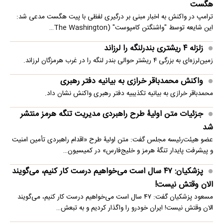
هگست
ترامپ در واکنش به اخبار مبنی بر درگیری لفظی با پیت هگست مدعی شد:
این شایعه توسط "واشنگتن کامپوست" (The Washington…
زلزله ۴ ریشتری بندرلنگه را لرزاند
زمین‌لرزه‌ای به بزرگی ۴ ریشتر حوالی بندر لنگه را در غرب هرمزگان لرزاند.
واکنش محمدباقر خرازی به بیانیه دفتر رهبری
محمدباقر خرازی به بیانیه تکذیبیه دفتر رهبری واکنش نشان داد.
جزئیات متن اولیۀ طرح راهبردی مدیریت تنگه هرمز منتشر
شد
عضو هیئت‌رئیسه مجلس گفت: متن اولیۀ طرح «اقدام راهبردی تأمین امنیت
و پیشرفت پایدار تنگۀ هرمز و خلیج‌فارس» در کمیسیون…
پزشکیان: ۴۷ سال است می‌خواهیم درست کار کنیم، می‌گویند
الان وقتش نیست!
مسعود پزشکیان گفت: ۴۷ سال است می‌خواهیم درست کار کنیم، می‌گویند
الان وقتش نیست! ایران خودرو را واگذار کردیم و به تبعش…