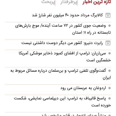
تازه ترین اخبار
پرطرفدار
پربحث
کالابرگ مرداد حدود ۴۰‌ میلیون نفر شارژ شد
وضعیت جوی کشور در ۷۲ ساعت آینده/ موج بارش‌های
تابستانه در راه ۱۱ استان
رابرت دنیرو: کشور من دیگر دوست داشتنی نیست
سی‌ان‌ان: ترامپ از افشای کمبود ذخایر موشکی آمریکا
خشمگین است
گفت‌وگوی تلفنی ترامپ و بن‌سلمان درباره مسائل مربوط به
ایران
اردوغان به عربستان می رود
پاسخ قالیباف به ترامپ: این دیپلماسی نمایشی، شکست
خورده است
منشأ صدای انفجار در قشم مشخص شد