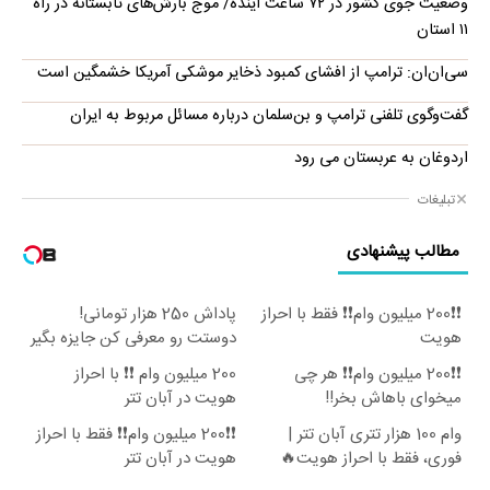
وضعیت جوی کشور در ۷۲ ساعت آینده/ موج بارش‌های تابستانه در راه
۱۱ استان
سی‌ان‌ان: ترامپ از افشای کمبود ذخایر موشکی آمریکا خشمگین است
گفت‌وگوی تلفنی ترامپ و بن‌سلمان درباره مسائل مربوط به ایران
اردوغان به عربستان می رود
تبلیغات
مطالب پیشنهادی
❗❗200 میلیون وام❗❗ فقط با احراز
پاداش 250 هزار تومانی!
هویت
دوستت رو معرفی کن جایزه بگیر
😍
❗❗200 میلیون وام❗❗ هر چی
200 میلیون وام ❗❗ با احراز
میخوای باهاش بخر!!
هویت در آبان تتر
وام 100 هزار تتری آبان تتر |
❗❗200 میلیون وام❗❗ فقط با احراز
فوری، فقط با احراز هویت🔥
هویت در آبان تتر