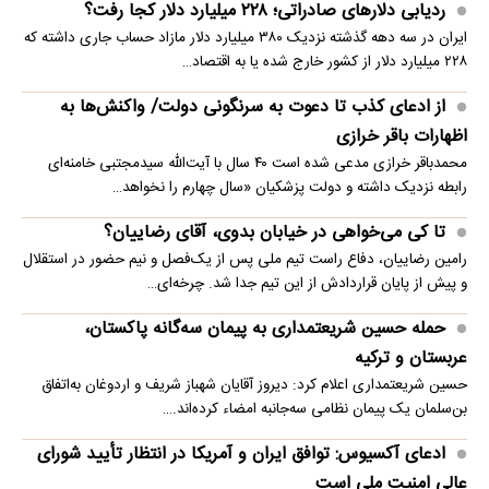
ردیابی دلارهای صادراتی؛ ۲۲۸ میلیارد دلار کجا رفت؟
ایران در سه دهه گذشته نزدیک ۳۸۰ میلیارد دلار مازاد حساب جاری داشته که
۲۲۸ میلیارد دلار از کشور خارج شده یا به اقتصاد…
از ادعای کذب تا دعوت به سرنگونی دولت/ واکنش‌ها به
اظهارات باقر خرازی‌
محمدباقر خرازی مدعی شده است ۴۰ سال با آیت‌الله سیدمجتبی خامنه‌ای
رابطه نزدیک داشته و دولت پزشکیان «سال چهارم را نخواهد…
تا کی می‌خواهی در خیابان بدوی، آقای رضاییان؟
رامین رضاییان، دفاع راست تیم ملی پس از یک‌فصل و نیم حضور در استقلال
و پیش از پایان قراردادش از این تیم جدا شد. چرخه‌ای…
حمله حسین شریعتمداری به پیمان سه‌گانه پاکستان،
عربستان و ترکیه
حسین شریعتمداری اعلام کرد: دیروز آقایان شهباز شریف و اردوغان به‌اتفاق
بن‌سلمان یک پیمان نظامی سه‌جانبه امضاء کرده‌اند.…
ادعای آکسیوس: توافق ایران و آمریکا در انتظار تأیید شورای
عالی امنیت ملی است