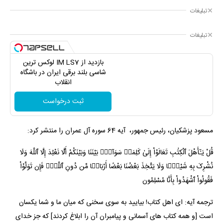
تبلیغات
تبلیغات
بازدید از IM LS7 لوکس ترین
شاسی بلند برقی ایران در باشگاه
انقلاب
ثبت درخواست
:مسعود پزشکیان، رئیس جمهور، آیه 64 سوره آل عمران را منتشر کرد
قُلْ یَـٰٓأَهْلَ ٱلْکِتَٰبِ تَعَالَوْاْ إِلَىٰ کَلِمَةࣲ سَوَآءِۭ بَیْنَنَا وَبَیْنَکُمْ أَلَّا نَعْبُدَ إِلَّا ٱللَّهَ وَلَا
نُشْرِکَ بِهِ شَیْـࣰٔا وَلَا یَتَّخِذَ بَعْضُنَا بَعْضًا أَرْبَابࣰا مِّن دُونِ ٱللَّهِۚ فَإِن تَوَلَّوْاْ
فَقُولُواْ ٱشْهَدُواْ بِأَنَّا مُسْلِمُون
ترجمه آیه: ای اهل کتاب! بیایید به سوی سخنی که میان ما و شما یکسان
است [و همه کتاب های آسمانی و پیامبران آن را ابلاغ کردند] که جز خدای