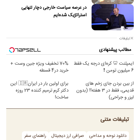
در عرصه سیاست خارجی دچار تنهایی
استراتژیک شده‌ایم
تبلیغات
مطالب پیشنهادی
ایمپلنت 🦷 کره‌ای درجه یک فقط
70% تخفیف ویژه جین وست +
6 میلیون تومن ❗
خرید در4 قسطه
از بین بردن جای زخم های
برای اولین بار در ایران🇮🇷 این
قدیمی، فقط در 3 هفته!! (بدون
دکتر کرم ترمیم کننده 23 روزه
لیزر و جراحی)
ساخت!
تبلیغات متنی
دانلود نوحه و مداحی
صرافی ارز دیجیتال
راهنمای سفر