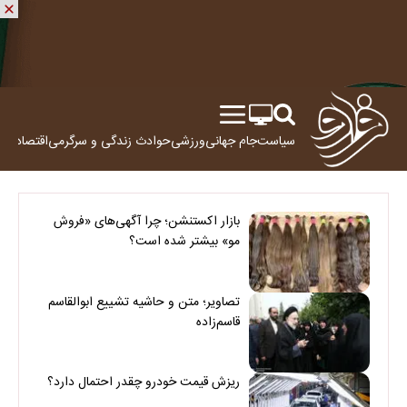
سیاست
جام جهانی
ورزشی
حوادث
زندگی و سرگرمی
اقتصاد
علم
بازار اکستنشن؛ چرا آگهی‌های «فروش
مو» بیشتر شده است؟
تصاویر؛ متن و حاشیه تشییع ابوالقاسم
قاسم‌زاده
ریزش قیمت خودرو چقدر احتمال دارد؟