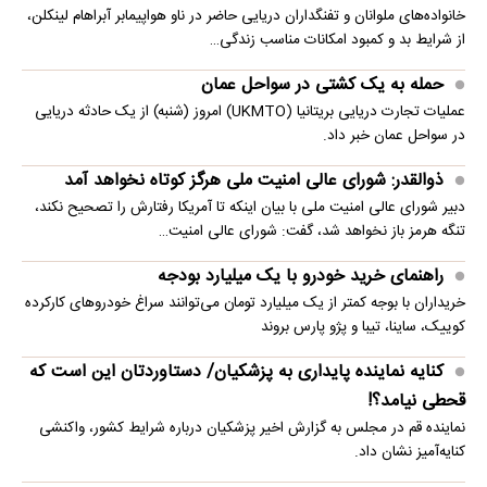
خانواده‌های ملوانان و تفنگداران دریایی حاضر در ناو هواپیمابر آبراهام لینکلن،
از شرایط بد و کمبود امکانات مناسب زندگی…
حمله به یک کشتی در سواحل عمان
عملیات تجارت دریایی بریتانیا (UKMTO) امروز (شنبه) از یک حادثه دریایی
در سواحل عمان خبر داد.
ذوالقدر: شورای عالی امنیت ملی هرگز کوتاه نخواهد آمد
دبیر شورای عالی امنیت ملی با بیان اینکه تا آمریکا رفتارش را تصحیح نکند،
تنگه هرمز باز نخواهد شد، گفت: شورای عالی امنیت…
راهنمای خرید خودرو با یک میلیارد بودجه
خریداران با بوجه کمتر از یک میلیارد تومان می‌توانند سراغ خودروهای کارکرده
کوییک، ساینا، تیبا و پژو پارس بروند
کنایه نماینده پایداری به پزشکیان/ دستاوردتان این است که
قحطی نیامد؟!
نماینده قم در مجلس به گزارش اخیر پزشکیان درباره شرایط کشور، واکنشی
کنایه‌آمیز نشان داد.