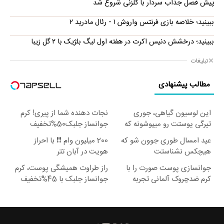
پیش فصل جذاب سردار با گلزنی شروع شد
ببینید؛ خلاصه بازی فرنتس واروش ۱ - رئال مادرید ۲
ببینید؛ درخشش دنیس اکرت در هفته اول لیگ بلژیک با ۲ گل زیبا
تبلیغات
مطالب پیشنهادی
این لوسیون گیاهی، جوری
نجات دهنده شما از پیری! کرم
تیرگی پوستت رو میپوشونه که
جوانساز جلبک50%تخفیف
انگار لیزر کری!
عید امسال طوری جوون شو که
200 میلیون وام ❗❗ با احراز
هیچکس نشناستت
هویت در آبان تتر
جوانسازی پوست صورت را با
راز طراوت همیشگی پوست، کرم
کرم ضدچروک آلمانی تجربه
جوانساز جلبک با 45%تخفیف
کنید!