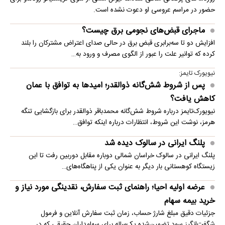
حضور در مراسم عروسی او دعوت نشده است.
ماجرای قبض‌های نجومی برق چیست؟
افزایش دو تا سه‌برابری قبض برق در حالی صدای اعتراض مشترکان را بلند
کرده که توانیر علت را عبور از الگوی مصرف و ورود به…
نیویورک تایمز:
پس از شروط شش‌گانه ذوالقدر؛ امیدها به توافق با عمان
کاهش یافت؟
نیویورک‌تایمز درباره شروط شش‌گانه محمدباقر ذوالقدر برای بازگشایی تنگه
هرمز، نوشت این شروط، انتظارات درباره اینکه توافق…
پلنگ ایرانی در سالوک دیده شد
پلنگ ایرانی در سالوک خراسان شمالی دوباره مقابل دوربین رفت تا این
زیستگاه کوهستانی بار دیگر به عنوان یکی از پناهگاه‌های…
عرضه اولیه احیا؛ راهنمای ثبت سفارش، نقدینگی مورد نیاز و
خرید بیمه سهام
جزئیات دقیق مبلغ شارژ حساب، زمان ثبت سفارش آنلاین و فرمول
شگفت‌انگیز سود تضمین‌شده یک‌ساله برای سهامداران حقیقی که در…