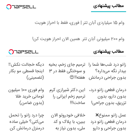
مطالب پیشنهادی
وام 15 میلیاردی آبان تتر | فوری، فقط با احراز هویت
وام 200 میلیونی آبان تتر. همین الان احراز هویت کن!
مطالب پیشنهادی
زانو درد شب‌ها شما را
ترمیم جای زخم، بخیه
دیگه خجالت نکش‼️
بیدار نگه می‌داره؟
و سوختگی فقط در 3
اینجا قسطی مو بکار
بدون جراحی درمانش
هفته!!😍
(تضمینی)
کن!
درمان قطعی زانو درد،
این دکتر شیرازی کرم
وام فوری 100 میلیون
بدون دارو، بدون
ترمیم زخم ایرانی را
تومانی خرید طلا
تزریق، بدون جراحی!
ساخت!!!
(بدون ضامن)
(پرسش‌نامه)
عمل زانو ممنوع❌
خلافی خودروتو الان
چرا درد زانو را تحمل
درمان قطعی زانو درد
ببین، با پلاک و کد
می‌کنی؟ خیلی ساده
بدون جراحی و دارو
ملی، بدون نیاز به
درمنزل درمانش کن