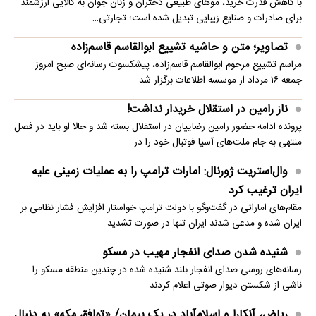
با کاهش قدرت خرید، موهای طبیعی دختران و زنان جوان به کالایی ارزشمند
برای صادرات و صنایع زیبایی تبدیل شده است؛ تجارتی…
تصاویر؛ متن و حاشیه تشییع ابوالقاسم قاسم‌زاده
مراسم تشییع مرحوم ابوالقاسم قاسم‌زاده، پیشکسوت رسانه‌ای صبح امروز
جمعه ۱۶ مرداد از موسسه اطلاعات برگزار شد.
ناز رامین در استقلال خریدار نداشت!
پرونده ادامه حضور رامین رضاییان در استقلال بسته شد و حالا او باید در فصل
منتهی به جام ملت‌های آسیا فوتبال خود را در…
وال‌استریت ژورنال: امارات ترامپ را به عملیات زمینی علیه
ایران ترغیب کرد
مقام‌های اماراتی در گفت‌وگو با دولت ترامپ خواستار افزایش فشار نظامی بر
ایران شده و مدعی شدند ایران تنها در صورت تشدید…
شنیده شدن صدای انفجار مهیب در مسکو
رسانه‌های روسی صدای انفجار بلند شنیده شده در چندین منطقه مسکو را
ناشی از شکستن دیوار صوتی اعلام کردند.
ریاض، آنکارا و اسلام‌آباد در یک پیمان/ «توافق مکه» به دنبال