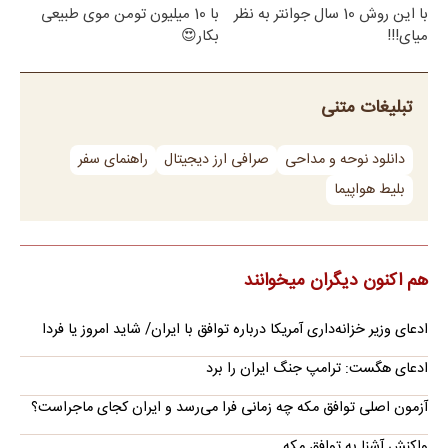
با این روش 10 سال جوانتر به نظر
با 10 میلیون تومن موی طبیعی
میای!!!
بکار😍
تبلیغات متنی
دانلود نوحه و مداحی
صرافی ارز دیجیتال
راهنمای سفر
بلیط هواپیما
هم اکنون دیگران میخوانند
ادعای وزیر خزانه‌داری آمریکا درباره توافق با ایران/ شاید امروز یا فردا
ادعای هگست: ترامپ جنگ ایران را برد
آزمون اصلی توافق مکه چه زمانی فرا می‌رسد و ایران کجای ماجراست؟
واکنش آشنا به توافق مکه