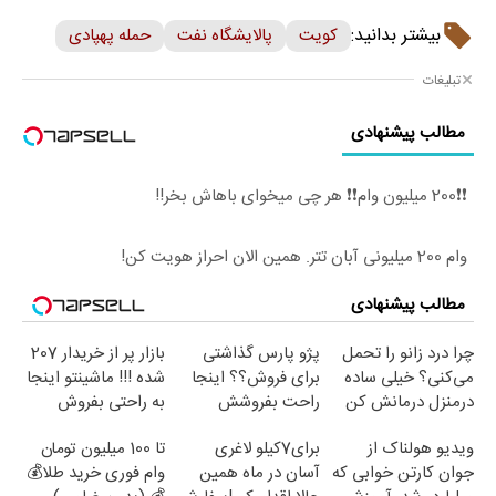
بیشتر بدانید:
کویت
پالایشگاه نفت
حمله پهپادی
تبلیغات
مطالب پیشنهادی
❗❗200 میلیون وام❗❗ هر چی میخوای باهاش بخر!!
وام 200 میلیونی آبان تتر. همین الان احراز هویت کن!
مطالب پیشنهادی
چرا درد زانو را تحمل
پژو پارس گذاشتی
بازار پر از خریدار 207
می‌کنی؟ خیلی ساده
برای فروش؟؟ اینجا
شده !!! ماشینتو اینجا
درمنزل درمانش کن
راحت بفروشش
به راحتی بفروش
ویدیو هولناک از
برای7کیلو لاغری
تا 100 میلیون تومان
جوان کارتن خوابی که
آسان در ماه همین
وام فوری خرید طلا💰