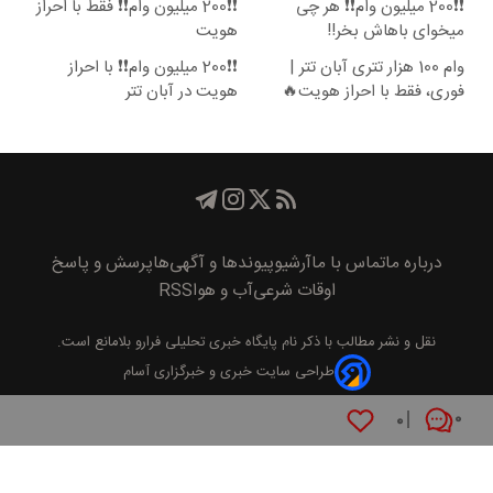
❗❗200 میلیون وام❗❗ هر چی
❗❗200 میلیون وام❗❗ فقط با احراز
میخوای باهاش بخر!!
هویت
وام 100 هزار تتری آبان تتر |
❗❗200 میلیون وام❗❗ با احراز
فوری، فقط با احراز هویت🔥
هویت در آبان تتر
درباره ما
تماس با ما
آرشیو
پیوند‌ها و آگهی‌ها
پرسش و پاسخ
اوقات شرعی
آب و هوا
RSS
نقل و نشر مطالب با ذکر نام
پايگاه خبری تحليلی فرارو
بلامانع است.
طراحی سایت خبری و خبرگزاری آسام
۰
۰