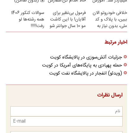
میلیاردر شد. آموزش
حالا اقدام کن!سفارش
💰 (بدون ضامن)
رایگان
با قیمت قدیم
خلافی خودروتو الان
فرمول بی‌نظیر برای
سوالات کنکور 1406
ببین، با پلاک و کد
آقایان! با این کاشت
همه رشته‌ها لو
ملی، بدون نیاز به
مو 10 سال جوانتر شو
رفت!!!!!
مراجعه حضوری
😍
اخبار مرتبط
جزئیات آتش‌سوزی در پالایشگاه کویت
حمله پهپادی به پایگاه‌های آمریکا در کویت
(ویدئو) انفجار در پالایشگاه نفت کویت
ارسال نظرات