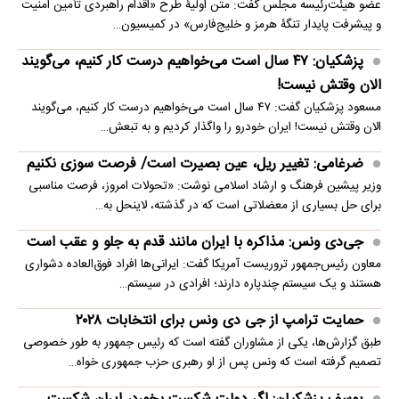
عضو هیئت‌رئیسه مجلس گفت: متن اولیۀ طرح «اقدام راهبردی تأمین امنیت
و پیشرفت پایدار تنگۀ هرمز و خلیج‌فارس» در کمیسیون…
پزشکیان: ۴۷ سال است می‌خواهیم درست کار کنیم، می‌گویند
الان وقتش نیست!
مسعود پزشکیان گفت: ۴۷ سال است می‌خواهیم درست کار کنیم، می‌گویند
الان وقتش نیست! ایران خودرو را واگذار کردیم و به تبعش…
ضرغامی: تغییر ریل، عین بصیرت است/ فرصت سوزی نکنیم
وزیر پیشین فرهنگ و ارشاد اسلامی نوشت: «تحولات امروز، فرصت مناسبی
برای حل بسیاری از معضلاتی‌ است که در گذشته، لاینحل به…
جی‌دی ونس: مذاکره با ایران مانند قدم به جلو و عقب است
معاون رئیس‌جمهور تروریست آمریکا گفت: ایرانی‌ها افراد فوق‌العاده دشواری
هستند و یک سیستم چندپاره دارند؛ افرادی در سیستم…
حمایت ترامپ از جی دی ونس برای انتخابات ۲۰۲۸
طبق گزارش‌ها، یکی از مشاوران گفته است که رئیس جمهور به طور خصوصی
تصمیم گرفته است که ونس پس از او رهبری حزب جمهوری خواه…