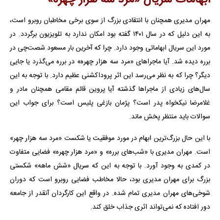
مهران مدیری همچنان با انتقادی بزرگ از سوی برخی مخاطبان روبرو است،
به این دلیل که در سال ۱۴۰۱ گفته بود امکان ندارد به تلویزیون برگردد. در
مورد این سریال ابهاماتی وجود دارد. چرا که آخرین بار مسعود شصت‌چی در
برره دیده شد. آیا ماجراهای «مرد سه هزار چهره» در برره می‌گذرد یا جایی
دیگر؟ چرا که به نظر می‌رسد این اثر پروداکشنی عظیم دارد. با توجه به این
سال‌های زیادی از ماجراها گذشته آیا پروین قائم مقامی همچنان مادر و
غلامرضا نیکخواه پدر است؟ پژمان بازغی پلیس است؟ برای جواب این
سوالات باید منتظر پخش ماند.
با این حال بزرگ‌ترین ابهام در مورد موفقیت یا شکست «مرد سه هزار چهر»
است. مهران مدیری با «شب‌های برره» و «مرد هزار چهره» فضایی متفاوت
در کمدی به وجود آورد. با توجه به این که سریال «شش ماهه» شکستی
بزرگ برای مهران مدیری بود، حالا مخاطب فضایی روبرو است که دوران
شوخی‌های مهران مدیری تمام شده. در واقع این کارگردان آنقدر از جامعه
دور افتاده که نمی‌تواند اثری جذاب خلق کند.