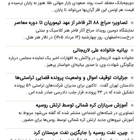
دویچه‌بانک معتقد است روند صعودی بازار جهانی طلا هنوز به پایان نرسیده و
قیمت هر اونس این فلز گران‌بها می‌تواند تا پایان…
تصاویر؛ حراج ۸۸ اثر فاخر از عهد تیموریان تا دوره معاصر
نمایشگاه دومین رویداد حراج آثار فاخر هنر کلاسیک و سنتی
«رخ‌ست»اصفهان، روز چهارشنبه (۱۴ مرداد ۱۴۰۵) در تالار هنر هتل…
بیانیه خانواده علی لاریجانی
خانواده شهید لاریجانی در واکنش به اظهارات اخیر یک نماینده مجلس درباره
چگونگی شهادت وی، با صدور بیانیه‌ای خواستار پرهیز…
جزئیات توقیف اموال و وضعیت پرونده قضایی تراستی‌ها
دادستان تهران گفت: تاکنون برای مدیران شرکت‌های تراستی ۵۹ پرونده
تشکیل شده که در ۴۳ پرونده، قرار جلب دادرسی صادر شده اس…
آموزش سربازان کره شمالی توسط ارتش روسیه
تصاویری در شبکه‌های اجتماعی منتشر شده که گفته می‌شود مربوط به
آموزش نیروهای جدید ارتش کره شمالی توسط روس‌ها برای حضور…
چین، نفت روسیه را جایگزین نفت عربستان کرد