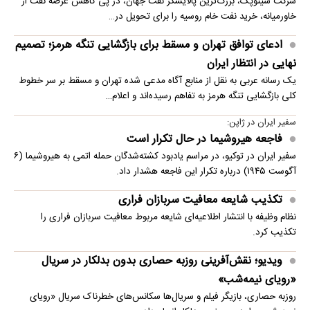
شرکت سینوپک، بزرگ‌ترین پالایشگر نفت جهان، در پی کاهش عرضه نفت از
خاورمیانه، خرید نفت خام روسیه را برای تحویل در…
ادعای توافق تهران و مسقط برای بازگشایی تنگه هرمز؛ تصمیم
نهایی در انتظار ایران
یک رسانه عربی به نقل از منابع آگاه مدعی شده تهران و مسقط بر سر خطوط
کلی بازگشایی تنگه هرمز به تفاهم رسیده‌اند و اعلام…
سفیر ایران در ژاپن:
فاجعه هیروشیما در حال تکرار است
سفیر ایران در توکیو، در مراسم یادبود کشته‌شدگان حمله اتمی به هیروشیما (۶
آگوست ۱۹۴۵) درباره تکرار این فاجعه هشدار داد.
تکذیب شایعه معافیت سربازان فراری
نظام وظیفه با انتشار اطلاعیه‌ای شایعه مربوط معافیت سربازان فراری را
تکذیب کرد.
ویدیو؛ نقش‌آفرینی روزبه حصاری بدون بدلکار در سریال
«رویای نیمه‌شب»
روزبه حصاری، بازیگر فیلم و سریال‌ها سکانس‌های خطرناک سریال «رویای