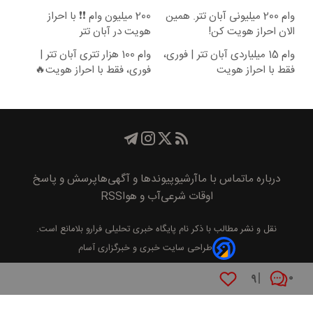
وام 200 میلیونی آبان تتر. همین
200 میلیون وام ❗❗ با احراز
الان احراز هویت کن!
هویت در آبان تتر
وام 15 میلیاردی آبان تتر | فوری،
وام 100 هزار تتری آبان تتر |
فقط با احراز هویت
فوری، فقط با احراز هویت🔥
درباره ما
تماس با ما
آرشیو
پیوند‌ها و آگهی‌ها
پرسش و پاسخ
اوقات شرعی
آب و هوا
RSS
نقل و نشر مطالب با ذکر نام
پايگاه خبری تحليلی فرارو
بلامانع است.
طراحی سایت خبری و خبرگزاری آسام
۹
۰