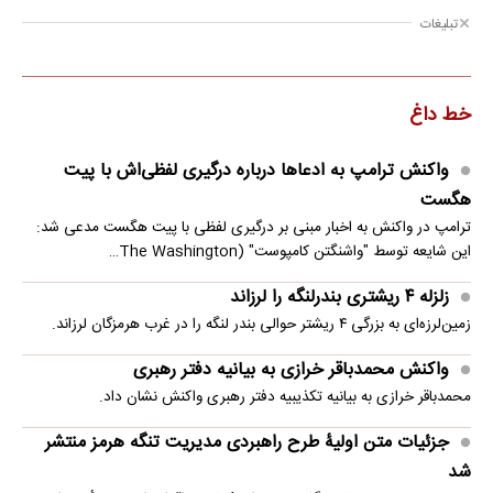
تبلیغات
خط داغ
واکنش ترامپ به ادعاها درباره درگیری لفظی‌اش با پیت
هگست
ترامپ در واکنش به اخبار مبنی بر درگیری لفظی با پیت هگست مدعی شد:
این شایعه توسط "واشنگتن کامپوست" (The Washington…
زلزله ۴ ریشتری بندرلنگه را لرزاند
زمین‌لرزه‌ای به بزرگی ۴ ریشتر حوالی بندر لنگه را در غرب هرمزگان لرزاند.
واکنش محمدباقر خرازی به بیانیه دفتر رهبری
محمدباقر خرازی به بیانیه تکذیبیه دفتر رهبری واکنش نشان داد.
جزئیات متن اولیۀ طرح راهبردی مدیریت تنگه هرمز منتشر
شد