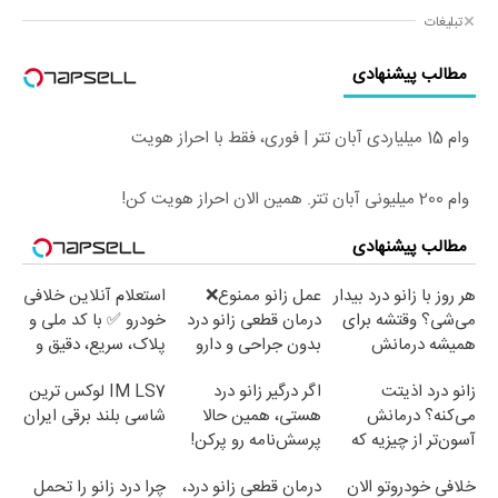
تبلیغات
مطالب پیشنهادی
وام 15 میلیاردی آبان تتر | فوری، فقط با احراز هویت
وام 200 میلیونی آبان تتر. همین الان احراز هویت کن!
مطالب پیشنهادی
هر روز با زانو درد بیدار
عمل زانو ممنوع❌
استعلام آنلاین خلافی
می‌شی؟ وقتشه برای
درمان قطعی زانو درد
خودرو ✅ با کد ملی و
همیشه درمانش
بدون جراحی و دارو
پلاک، سریع، دقیق و
کنی✅فرم پر کن
(پرسش نامه)
بدون معطلی
زانو درد اذیتت
اگر درگیر زانو درد
IM LS7 لوکس ترین
می‌کنه؟ درمانش
هستی، همین حالا
شاسی بلند برقی ایران
آسون‌تر از چیزیه که
پرسش‌نامه رو پرکن!
فکر
خلافی خودروتو الان
درمان قطعی زانو درد،
چرا درد زانو را تحمل
می‌کنی✅پرسشنامه