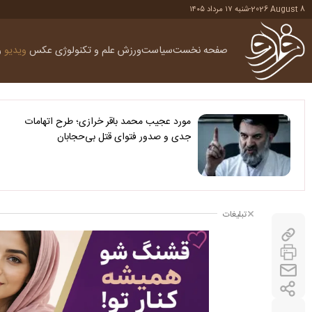
2026 August 8
-
شنبه ۱۷ مرداد ۱۴۰۵
صفحه نخست
سیاست
ورزش
علم و تکنولوژی
عکس
ویدیو
ر
مورد عجیب محمد باقر خرازی؛ طرح اتهامات
جدی و صدور فتوای قتل بی‌حجابان
تبلیغات