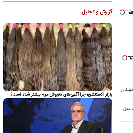
احمد زیدآبادی گفت: «مقام‌های ایران و آمریکا هر دو می‌گویند که
گزارش و تحلیل
تنگه‌ی هرمز دیگر به وضعیت سابق خود باز نخواهد گشت!…
تأیید ربایش و قتل مداح «حمیدرضا رجب‌زاده»
یک منبع با تأیید حادثه ربایش و قتل حمیدرضا رجب‌زاده اعلام کرد:
تحقیقات پلیسی و قضایی برای شناسایی و دستگیری عوامل این…
بورس دوباره رکورد زد
شاخص کل بورس تهران برای نخستین ‌بار وارد کانال ۵.۵ میلیون
واحد شد
سخنگوی قوه قضائیه:
محمدباقر خرازی به دادگاه ویژه روحانیت احضار شد
اصغر جهانگیر گفت: بر اساس آخرین اطلاعات، محمدباقر خرازی امروز
لیاردر
شنبه به دادگاه ویژه روحانیت احضار شده و پرونده وی تحت…
بازار اکستنشن؛ چرا آگهی‌های «فروش مو» بیشتر شده است؟
قیمت دلار، طلا و سکه امروز شنبه ۱۷ مرداد ۱۴۰۵
ط عقل
قیمت هر دلار آمریکا امروز ۱۸۸ هزار تومان است و نرخ هر گرم طلا
۱۸ عیار به ۱۹ میلیون و ۸۵ هزار تومان رسید
آخرین وضعیت پرونده ساعدی‌نیا از زبان سخنگوی