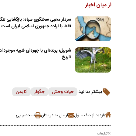
از میان اخبار
سردار محبی سخنگوی سپاه: بازگشایی تنگه‌
فقط با اراده جمهوری اسلامی ایران است
شوبیل؛ پرنده‌ای با چهره‌ای شبیه موجودات
تاریخ
بیشتر بدانید:
حیات وحش
جگوار
کایمن
بازدید از صفحه اول
ارسال به دوستان
نسخه چاپی
تبلیغات