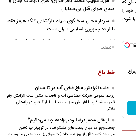
مورد عجیب محمد باقر خرازی؛ طرح اتهامات جدی و
ونه‌ای که
صدور فتوای قتل بی‌حجابان
ی خود را
را شود،
سردار محبی سخنگوی سپاه: بازگشایی تنگه‌ هرمز فقط
با اراده جمهوری اسلامی ایران است
حجم ذخایر آب سدهای مهم تهران چقدر است؟
تبلیغات
مورد عجیب دینار عراق بعد از اربعین ۱۴۰۵
از قتل «حمیدرضا رجب‌زاده» چه می‌دانیم؟
چراغ
خط داغ
صدور ۱۰ فقره حکم قصاص برای کلثوم اکبری/ پرونده
در انتظار بررسی دیوان عالی کشور
علت افزایش مبلغ قبض آب در تابستان
روابط عمومی شرکت مهندسی آب و فاضلاب کشور علت افزایش رقم
لحظه انفجار مرگبار در جرمانا سوریه
قبض مشترکان را افزایش میزان مصرف، قرار گرفتن در پله‌های
بالاتر…
آخرین وضعیت ساختمان‌های آسیب‌دیده در جنگ/
آغاز ساخت پارکینگ - پناهگاه‌ها در تهران
از قتل «حمیدرضا رجب‌زاده» چه می‌دانیم؟
جست‌وجو در میان پست‌های منتشرشده در توییتر نیز نشان
حضور یک هما بر سر لاشه‌ کل وحشی
می‌دهد که حداقل از روز ۸ مرداد (۳۰ جولای) اکانت‌هایی مربوط به…