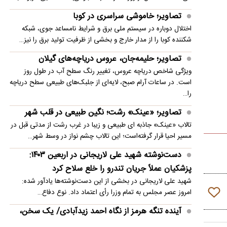
شوبیل؛ پرنده‌ای با چهره‌ای شبیه موجودات ماقبل
تصاویر؛ خاموشی سراسری در کوبا
تاریخ
اختلال دوباره در سیستم ملی برق و شرایط نامساعد جوی، شبکه
شکننده کوبا را از مدار خارج و بخشی از ظرفیت تولید برق را نیز…
تصاویر؛ حلیمه‌جان، عروس دریاچه‌های گیلان
ویژگی شاخص دریاچه عروس، تغییر رنگ سطح آب در طول روز
است. در ساعات آرام صبح، لایه‌ای از جلبک‌های طبیعی سطح دریاچه
را…
تصاویر؛ «عینک» رشت؛ نگین طبیعی در قلب شهر
تالاب «عینک» جاذبه ای طبیعی و زیبا در غرب رشت از مدتی قبل در
مسیر احیا قرار گرفته‌است؛ این تالاب چشم نواز در وسط شهر…
دست‌نوشته شهید علی لاریجانی در اربعین ۱۴۰۳:
پزشکیان عملاً جریان تندرو را خلع سلاح کرد
شهید علی لاریجانی در بخشی از این دست‌نوشته‌ها یادآور شده:
امروز عصر مجلس به تمام وزرا رأی اعتماد داد. نوع دفاع…
آینده تنگه هرمز از نگاه احمد زیدآبادی/ یک سخن،
دو منظور