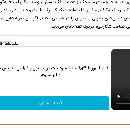
۲ هزار پوند بر اینچ مربع می‌رسد، به جمجمه‌ای مستحکم و عضلات فک بسیار نیرومند متکی است؛ به‌گ
جمجمه سخت کایمن را بشکافند. جگوار با استفاده از تکنیک برش با نیش، دندان‌های بالای
مان دندان‌های پایینی استخوان را در هم می‌شکنند. اگر این ضربه دقیق اج
عنی ضیافت شکارچی، هرگونه تقلا پایان می‌یابد.
فقط امروز با 29%تخفیف،پرداخت درب منزل و گارانتی تعویض 
40 وات بخر
ثبت سفارش