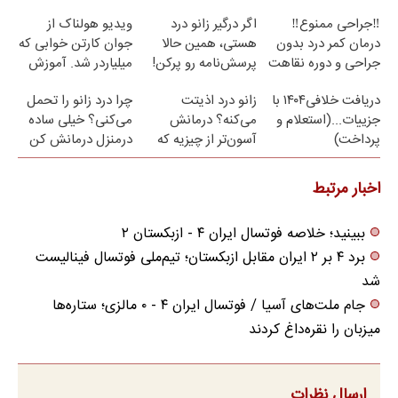
پر کن)
نامه ▶
مراجعه حضوری
‼️جراحی ممنوع‼️
اگر درگیر زانو درد
ویدیو هولناک از
درمان کمر درد بدون
هستی، همین حالا
جوان کارتن خوابی که
جراحی و دوره نقاهت
پرسش‌نامه رو پرکن!
میلیاردر شد. آموزش
رایگان
دریافت خلافی۱۴۰۴ با
زانو درد اذیتت
چرا درد زانو را تحمل
جزییات...(استعلام و
می‌کنه؟ درمانش
می‌کنی؟ خیلی ساده
پرداخت)
آسون‌تر از چیزیه که
درمنزل درمانش کن
فکر
می‌کنی✅پرسشنامه
اخبار مرتبط
ببینید؛ خلاصه فوتسال ایران ۴ - ازبکستان ۲
برد ۴ بر ۲ ایران مقابل ازبکستان؛ تیم‌ملی فوتسال فینالیست
شد
جام ملت‌های آسیا / فوتسال ایران ۴ - ۰ مالزی؛ ستاره‌ها
میزبان را نقره‌داغ کردند
ارسال نظرات