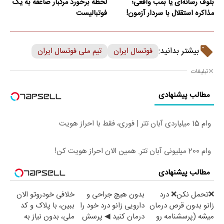
بلوف رسانه‌ای یا بمب واقعی؛
لحظه برخورد مرگبار صاعقه به یک
مذاکره استقلال با سردار آزمون!
فوتبالیست
بیشتر بدانید:
فوتسال ایران
تیم ملی فوتسال ایران
تبلیغات
مطالب پیشنهادی
وام 15 میلیاردی آبان تتر | فوری، فقط با احراز هویت
وام 200 میلیونی آبان تتر. همین الان احراز هویت کن!
مطالب پیشنهادی
❌تحمل نکن❌ درد
بدون هیچ جراحی و
خلافی خودروتو الان
زانو بدون قرص درمان
دارویی زانو درد خود را
ببین، با پلاک و کد
میشه (پرسشنامه رو
درمان کنید ◀ پرسش
ملی، بدون نیاز به