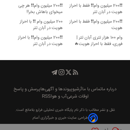
❗❗200 میلیون وام❗❗ فقط با احراز
❗❗200 میلیون وام❗❗ هر چی
هویت در آبان تتر
میخوای باهاش بخر!!
❗❗200 میلیون وام❗❗ فقط با احراز
200 میلیون وام ❗❗ با احراز
هویت
هویت در آبان تتر
وام 100 هزار تتری آبان تتر |
❗❗200 میلیون وام❗❗ با احراز
فوری، فقط با احراز هویت🔥
هویت در آبان تتر
درباره ما
تماس با ما
آرشیو
پیوند‌ها و آگهی‌ها
پرسش و پاسخ
اوقات شرعی
آب و هوا
RSS
نقل و نشر مطالب با ذکر نام
پايگاه خبری تحليلی فرارو
بلامانع است.
طراحی سایت خبری و خبرگزاری آسام