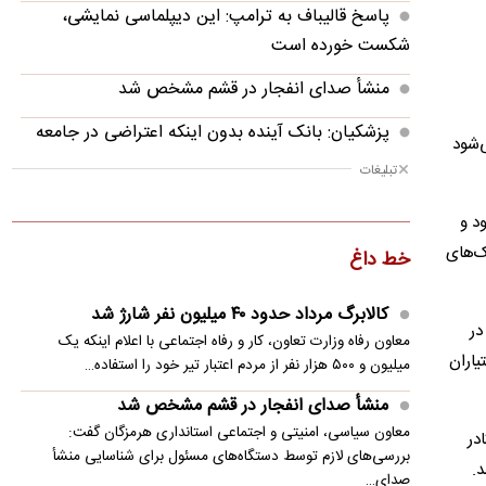
پاسخ قالیباف به ترامپ: این دیپلماسی نمایشی،
شکست خورده است
منشأ صدای انفجار در قشم مشخص شد
پزشکیان: بانک آینده بدون اینکه اعتراضی در جامعه
می‌شود
شکل بگیرد، بسته شد
تبلیغات
پزشکیان: فشار خارجی در دولت چهاردهم به
شود و
بیشترین حد خود رسیده
ک‌های
خط داغ
پزشکیان: در ابتدای دولت با قطعی برق، آب و گاز
مواجه بودیم
کالابرگ مرداد حدود ۴۰‌ میلیون نفر شارژ شد
 در
معاون رفاه وزارت تعاون، کار و رفاه اجتماعی با اعلام اینکه یک
معاون مرکز شرکت‌های دانش‌بنیان: توسعه فناوری،
یاران
میلیون و ۵۰۰ هزار نفر از مردم اعتبار تیر خود را استفاده…
مسیر رقابت‌پذیری صنعت قطعه‌سازی است
منشأ صدای انفجار در قشم مشخص شد
سنتکام: به محاصره دریایی ایران ادامه می دهیم
معاون سیاسی، امنیتی و اجتماعی استانداری هرمزگان گفت:
ادر
بررسی‌های لازم توسط دستگاه‌های مسئول برای شناسایی منشأ
مصر خواستار تدوین چشم‌انداز مشترک عربی برای
د.
صدای…