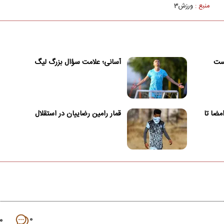
منبع :
ورزش3
یست
آسانی؛ علامت سؤال بزرگ لیگ
امضا تا
قمار رامین رضاییان در استقلال
۰
۰