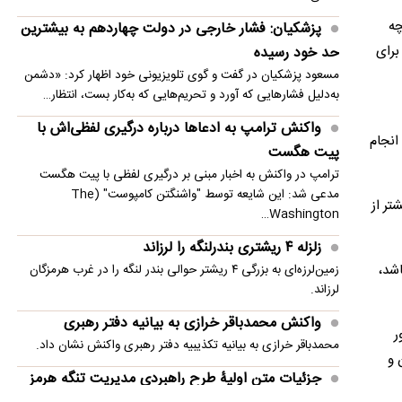
امنیت منطقه شد
چه
پزشکیان: فشار خارجی در دولت چهاردهم به بیشترین
انفجار در حومه دمشق چند کشته و زخمی برجا
برای
حد خود رسیده
گذاشت
مسعود پزشکیان در گفت و گوی تلویزیونی خود اظهار کرد: «دشمن
به‌دلیل فشارهایی که آورد و تحریم‌هایی که به‌کار بست، انتظار…
واکنش ترامپ به ادعاها درباره درگیری لفظی‌اش با
 انجام
پیت هگست
ترامپ در واکنش به اخبار مبنی بر درگیری لفظی با پیت هگست
مدعی شد: این شایعه توسط "واشنگتن کامپوست" (The
تر از
Washington…
زلزله ۴ ریشتری بندرلنگه را لرزاند
اشد،
زمین‌لرزه‌ای به بزرگی ۴ ریشتر حوالی بندر لنگه را در غرب هرمزگان
لرزاند.
واکنش محمدباقر خرازی به بیانیه دفتر رهبری
ر
محمدباقر خرازی به بیانیه تکذیبیه دفتر رهبری واکنش نشان داد.
 و
جزئیات متن اولیۀ طرح راهبردی مدیریت تنگه هرمز