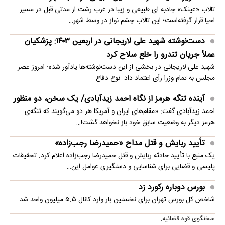
تالاب «عینک» جاذبه ای طبیعی و زیبا در غرب رشت از مدتی قبل در مسیر
احیا قرار گرفته‌است؛ این تالاب چشم نواز در وسط شهر…
دست‌نوشته شهید علی لاریجانی در اربعین ۱۴۰۳: پزشکیان
عملاً جریان تندرو را خلع سلاح کرد
شهید علی لاریجانی در بخشی از این دست‌نوشته‌ها یادآور شده: امروز عصر
مجلس به تمام وزرا رأی اعتماد داد. نوع دفاع…
آینده تنگه هرمز از نگاه احمد زیدآبادی/ یک سخن، دو منظور
احمد زیدآبادی گفت: «مقام‌های ایران و آمریکا هر دو می‌گویند که تنگه‌ی
هرمز دیگر به وضعیت سابق خود باز نخواهد گشت!…
تأیید ربایش و قتل مداح «حمیدرضا رجب‌زاده»
یک منبع با تأیید حادثه ربایش و قتل حمیدرضا رجب‌زاده اعلام کرد: تحقیقات
پلیسی و قضایی برای شناسایی و دستگیری عوامل این…
بورس دوباره رکورد زد
شاخص کل بورس تهران برای نخستین ‌بار وارد کانال ۵.۵ میلیون واحد شد
سخنگوی قوه قضائیه: