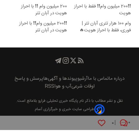
❗❗200 میلیون وام❗❗ فقط با احراز
200 میلیون وام ❗❗ با احراز
هویت
هویت در آبان تتر
وام 100 هزار تتری آبان تتر |
❗❗200 میلیون وام❗❗ با احراز
فوری، فقط با احراز هویت🔥
هویت در آبان تتر
درباره ما
تماس با ما
آرشیو
پیوند‌ها و آگهی‌ها
پرسش و پاسخ
اوقات شرعی
آب و هوا
RSS
نقل و نشر مطالب با ذکر نام
پايگاه خبری تحليلی فرارو
بلامانع است.
طراحی سایت خبری و خبرگزاری آسام
۰
۰