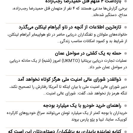
بازداشت ۴ متهم قتل حمیدرضا رجب‌زاده
برخی گزارش‌ها مدعی هستند که ۴ نفر از متهمان قتل حمیدرضا رجب‌زاده،
مداح، دستگیر شده‌اند.
تازه‌ترین اطلاعات از آنچه در ناو آبراهام لینکلن می‌گذرد
خانواده‌های ملوانان و تفنگداران دریایی حاضر در ناو هواپیمابر آبراهام لینکلن،
از شرایط بد و کمبود امکانات مناسب زندگی…
حمله به یک کشتی در سواحل عمان
عملیات تجارت دریایی بریتانیا (UKMTO) امروز (شنبه) از یک حادثه دریایی
در سواحل عمان خبر داد.
ذوالقدر: شورای عالی امنیت ملی هرگز کوتاه نخواهد آمد
دبیر شورای عالی امنیت ملی با بیان اینکه تا آمریکا رفتارش را تصحیح نکند،
تنگه هرمز باز نخواهد شد، گفت: شورای عالی امنیت…
راهنمای خرید خودرو با یک میلیارد بودجه
خریداران با بوجه کمتر از یک میلیارد تومان می‌توانند سراغ خودروهای کارکرده
کوییک، ساینا، تیبا و پژو پارس بروند
کنایه نماینده پایداری به پزشکیان/ دستاوردتان این است که