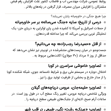
روابط عمومی شرکت مهندسی آب و فاضلاب کشور علت افزایش رقم قبض
مشترکان را افزایش میزان مصرف، قرار گرفتن در پله‌های بالاتر…
چرا هیچ جنگی در خاورمیانه پایان نمی‌یابد؟
درسی از تاریخ؛ سایه «جنگ سی‌ساله» بر سر خاورمیانه
از حملات اسرائیل و آمریکا تا کشیده شدن پای اوکراین به دریای خزر؛ یک
تحلیلگر غربی بررسی می‌کند که چرا مداخله قدرت‌های…
از قتل «حمیدرضا رجب‌زاده» چه می‌دانیم؟
جست‌وجو در میان پست‌های منتشرشده در توییتر نیز نشان می‌دهد که
حداقل از روز ۸ مرداد (۳۰ جولای) اکانت‌هایی مربوط به…
تصاویر؛ خاموشی سراسری در کوبا
اختلال دوباره در سیستم ملی برق و شرایط نامساعد جوی، شبکه شکننده کوبا
را از مدار خارج و بخشی از ظرفیت تولید برق را نیز…
تصاویر؛ حلیمه‌جان، عروس دریاچه‌های گیلان
ویژگی شاخص دریاچه عروس، تغییر رنگ سطح آب در طول روز است. در
ساعات آرام صبح، لایه‌ای از جلبک‌های طبیعی سطح دریاچه را…
تصاویر؛ «عینک» رشت؛ نگین طبیعی در قلب شهر