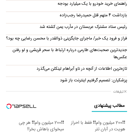
راهنمای خرید خودرو با یک میلیارد بودجه
بازداشت ۴ متهم قتل حمیدرضا رجب‌زاده
رئیس ستاد مشترک عربستان در مأرب یمن کشته شد
فراز و فرود یک خبر/ ماجرای جایگزینی ذوالقدر با محسن رضایی چه بود؟
جدیدترین صحبت‌های طارمی درباره ارتباط با سحر قریشی و لو رفتن
عکس‌ها
تازه‌ترین اطلاعات از آنچه در ناو آبراهام لینکلن می‌گذرد
پزشکیان: تصمیم گرفتیم اینترنت باز شود
تبلیغات
مطالب پیشنهادی
❗❗200 میلیون وام❗❗ فقط با احراز
❗❗200 میلیون وام❗❗ هر چی
هویت در آبان تتر
میخوای باهاش بخر!!