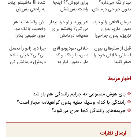
بیدار نگه می‌داره؟
برای فروش؟؟ اینجا
شده !!! ماشینتو اینجا
بدون جراحی درمانش
راحت بفروشش
به راحتی بفروش
کن!
درمان قطعی زانو درد،
هر روز با زانو درد بیدار
الان وقتشه‼️ با هر
بدون دارو، بدون
می‌شی؟ وقتشه برای
وضعیت بانک مو،
تزریق، بدون جراحی!
همیشه درمانش
موی طبیعی بکار!
(پرسش‌نامه)
کنی✅فرم پر کن
قبل از سفرهای برون
خلافی خودروتو الان
چرا درد زانو را تحمل
استانی خلافی خود را
ببین، با پلاک و کد
می‌کنی؟ خیلی ساده
صفر کنید!
ملی، بدون نیاز به
درمنزل درمانش کن
مراجعه حضوری
اخبار مرتبط
پای هوش مصنوعی به جرایم رانندگی هم باز شد
رانندگی با کدام وسیله نقلیه بدون گواهینامه مجاز است؟
جریمه‌های رانندگی کجا خرج می‌شود؟
ارسال نظرات