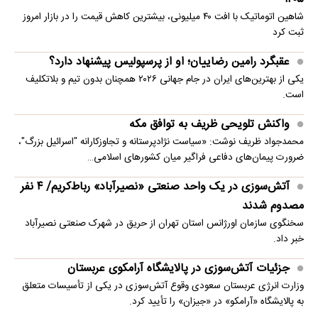
شاهین اتوماتیک با افت ۴۰ میلیونی، بیشترین کاهش قیمت را در بازار امروز
ثبت کرد
عقبگرد رامین رضاییان؛ او از پرسپولیس پیشنهاد دارد؟
یکی از بهترین‌های ایران در جام جهانی ۲۰۲۶ همچنان بدون تیم و بلاتکلیف
است.
واکنش تلویحی ظریف به توافق مکه
محمدجواد ظریف نوشت: «سیاست نژادپرستانه و تجاوزکارانه "اسرائیل بزرگ"،
ضرورت پیمان‌های دفاعی فراگیر میان کشورهای اسلامی…
آتش‌سوزی در یک واحد صنعتی «نصیرآباد» رباط‌کریم/ ۴ نفر
مصدوم شدند
سخنگوی سازمان اورژانس استان تهران از حریق در شهرک صنعتی نصیرآباد
خبر داد.
جزئیات آتش‌سوزی در پالایشگاه آرامکوی عربستان
وزارت انرژی عربستان سعودی وقوع آتش‌سوزی در یکی از تأسیسات متعلق
به پالایشگاه «آرامکو» در «جیزان» را تأیید کرد.