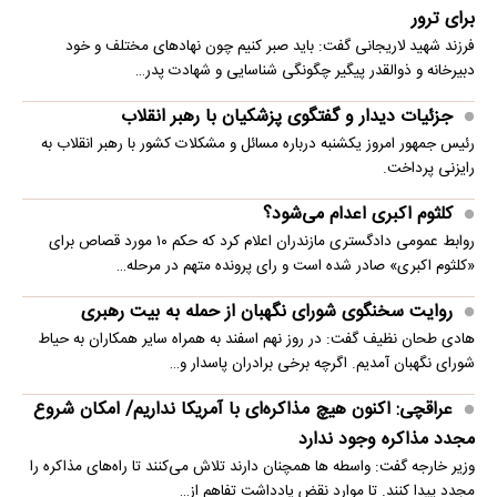
برای ترور
فرزند شهید لاریجانی گفت: باید صبر کنیم چون نهادهای مختلف و خود
دبیرخانه و ذوالقدر پیگیر چگونگی شناسایی و شهادت پدر…
جزئیات دیدار و گفتگوی پزشکیان با رهبر انقلاب
رئیس جمهور امروز یکشنبه درباره مسائل و مشکلات کشور با رهبر انقلاب به
رایزنی پرداخت.
کلثوم اکبری اعدام می‌شود؟
روابط عمومی دادگستری مازندران اعلام کرد که حکم ۱۰ مورد قصاص برای
«کلثوم اکبری» صادر شده است و رای پرونده متهم در مرحله…
روایت سخنگوی شورای نگهبان از حمله به بیت رهبری
هادی طحان نظیف گفت: در روز نهم اسفند به همراه سایر همکاران به حیاط
شورای نگهبان آمدیم. اگرچه برخی برادران پاسدار و…
عراقچی: اکنون هیچ مذاکره‌ای با آمریکا نداریم/ امکان شروع
مجدد مذاکره وجود ندارد
وزیر خارجه گفت: واسطه ها همچنان دارند تلاش می‌کنند تا راه‌های مذاکره را
مجدد پیدا کنند. تا موارد نقض یادداشت تفاهم از…