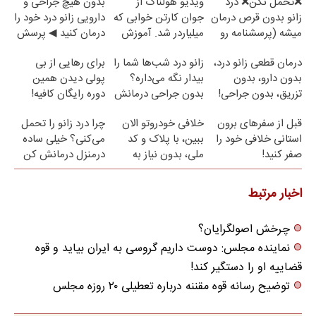
❌تحمل نکن❌ درد
ویدیو هولناک از
بدون هیچ جراحی و
زانو بدون قرص درمان
جوان کارتن خوابی که
دارویی زانو درد خود را
میشه (پرسشنامه رو
میلیاردر شد. آموزش
درمان کنید ◀ پرسش
پر کن)
رایگان
نامه ▶
درمان قطعی زانو درد،
زانو درد شب‌ها شما را
برای رهایی از بی
بدون دارو، بدون
بیدار نگه می‌داره؟
پولی دیدن همین
تزریق، بدون جراحی!
بدون جراحی درمانش
دوره رایگان کافیه!
(پرسش‌نامه)
کن!
(شمارتو وارد کن)
قبل از سفرهای برون
خلافی خودروتو الان
چرا درد زانو را تحمل
استانی خلافی خود را
ببین، با پلاک و کد
می‌کنی؟ خیلی ساده
صفر کنید!
ملی، بدون نیاز به
درمنزل درمانش کن
مراجعه حضوری
اخبار مرتبط
چرخش اصولگرایان؟
نماینده مجلس: دوست داریم گروسی به ایران بیاید و قوه
قضاییه او را دستگیر کند!
توضیح رسانه قوه مقننه درباره تعطیلی ۲۰ روزه مجلس