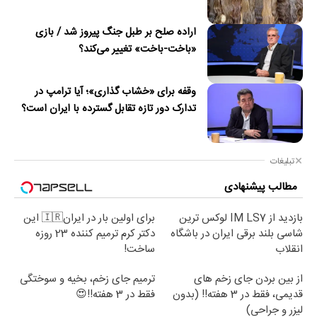
اراده صلح بر طبل جنگ پیروز شد / بازی
«باخت-باخت» تغییر می‌کند؟
وقفه برای «خشاب گذاری»؛ آیا ترامپ در
تدارک دور تازه تقابل گسترده با ایران است؟
تبلیغات
مطالب پیشنهادی
بازدید از IM LS7 لوکس ترین
برای اولین بار در ایران🇮🇷 این
شاسی بلند برقی ایران در باشگاه
دکتر کرم ترمیم کننده 23 روزه
انقلاب
ساخت!
از بین بردن جای زخم های
ترمیم جای زخم، بخیه و سوختگی
قدیمی، فقط در 3 هفته!! (بدون
فقط در 3 هفته!!😍
لیزر و جراحی)