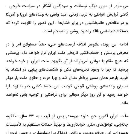
می‌سازد. از سوی دیگر، نوسانات و سردرگمی آشکار در سیاست خارجی -
گاهی گرایش افراطی به غرب، زمانی امید واهی به وعده‌های اروپا و آمریکا
و در مقاطعی عقب‌نشینی در برابر فشارها - این تصور را تقویت کرده که
دستگاه دیپلماسی فاقد راهبرد روشن و منسجم است.
ادامه این روند، علاوه‌بر اتلاف فرصت‌های ملی، حتماً مسئولان امر را در
معرض پرسش و حساب‌کشی تاریخی ملت ایران قرار خواهد داد؛ پرسشی
که هیچ مقام یا دولتی نمی‌تواند از آن بگریزد. ملت ایران از خود خواهد
پرسید که چرا با وجود تجربه‌های مکرر و شکست‌های پیاپی در اعتماد به
غرب، بازهم همان مسیر پرخطر دنبال شد و چرا عزت و حقوق ملت بار دیگر
به پای وعده‌های پوشالی قربانی گردید. این حساب‌کشی دیر یا زود فرا
خواهد رسید و آن روز دیگر مجالی برای فرافکنی و توجیه باقی نخواهد
ماند.
ملت ایران اکنون حق دارند بپرسند: پس از قریب به ۲۳ سال مذاکره،
چانه‌زنی، توافق‌های مکرر، خرابکاری‌ها و نهایتاً حملات مستقیم به تأسیسات
هسته‌ای، این چرخه معیوب و ناقص (مذاکره، اعتمادسازی و حسن نیت از