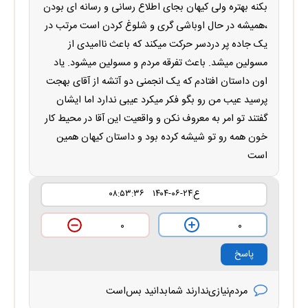
بکنه بهتره ولی کیهان بجای اطلاع رسانی و رسانه ای بودن
،همیشه در حال اوباشی گری و شلوغ کردن است مرتب در
یک جاده پر دردسر حرکت میکند که باعث ناامیدی از
مسولین میشد. باعث تفرقه مردم و مسولین میشود. یاد
اون داستان افتادم که یک انجمنی دو آتشه از آقای بهجت
پرسید عیب من رو بگو فکر میکرد عیبی ندارد اما ایشان
گفتند تو امر به معروف نکن و واقعیت این آقا در محیط کار
خون همه رو تو شیشه کرده بود و داستان کیهان همین
است
ع
۱۴۰۴-۰۶-۲۴ ۰۸:۵۳:۳۶
۰
۰
پاسخ
مردم‌نیازی‌ندارند شما‌بدانید بس‌است