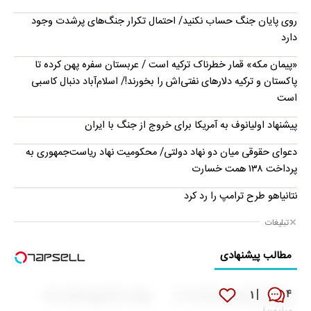
روی پایان جنگ حساب نکنید/ احتمال تکرار جنگ‌های پرشدت وجود
دارد
«پیمان مکه» قمار خطرناک ترکیه است / عربستان سفره پهن کرده تا
پاکستان و ترکیه دلارهای نفتی‌اش را بخورند!/ اسلام‌آباد دنبال کاسبی
است
پیشنهاد اولیانوف به آمریکا برای خروج از جنگ با ایران
دعوای حقوقی میان دو نهاد دولتی/ محکومیت نهاد ریاست‌جمهوری به
پرداخت ۱۳۸ همت خسارت
نتانیاهو طرح ترامپ را رد کرد
تبلیغات
مطالب پیشنهادی
۱
۴
سرمایه گذاری در ساخت با 10
پولت را از تورم نجات بده!
میلیون!