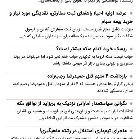
زیستگاه کوهستانی بار دیگر به عنوان یکی از پناهگاه‌های…
عرضه اولیه احیا؛ راهنمای ثبت سفارش، نقدینگی مورد نیاز و
خرید بیمه سهام
جزئیات دقیق مبلغ شارژ حساب، زمان ثبت سفارش آنلاین و فرمول
شگفت‌انگیز سود تضمین‌شده یک‌ساله برای سهامداران حقیقی که در…
ریسک خرید کدام سکه بیشتر است؟
حباب قیمت سکه لزوما به ترکیدن حباب ختم نمی‌شود اما می‌تواند در روند
صعودی و نزولی بعدی بازار اثر مهمی داشته باشد
بازداشت ۴ متهم قتل حمیدرضا رجب‌زاده
برخی گزارش‌ها مدعی هستند که ۴ نفر از متهمان قتل حمیدرضا رجب‌زاده،
مداح، دستگیر شده‌اند.
نگرانی سیاستمدار اماراتی نزدیک به بن‌زاید از توافق مکه
انتقادات امارات بر ماهیت و زمان‌بندی این توافق‌نامه، و همچنین فقدان
شفافیت در خصوص دشمن مشترکِ مدنظرِ این ائتلاف و…
ماجرای تیم‌داری استقلال در رشته ماهیگیری!
شایعه عجیبی چندی قبل در خصوص تیم‌داری باشگاه استقلال در یک رشته