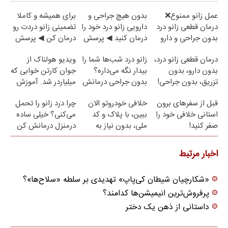
عمل زانو ممنوع❌
بدون هیچ جراحی و
برای همیشه و کاملا
درمان قطعی زانو درد
دارویی زانو درد خود را
تضمینی زانو دردت رو
بدون جراحی و دارو
درمان کنید ◀ پرسش
درمان کن ◀ پرسش
(پرسش نامه)
نامه ▶
نامه ▶
درمان قطعی زانو درد،
زانو درد شب‌ها شما را
ویدیو هولناک از
بدون دارو، بدون
بیدار نگه می‌داره؟
جوان کارتن خوابی که
تزریق، بدون جراحی!
بدون جراحی درمانش
میلیاردر شد. آموزش
(پرسش‌نامه)
کن!
رایگان
قبل از سفرهای برون
خلافی خودروتو الان
چرا درد زانو را تحمل
استانی خلافی خود را
ببین، با پلاک و کد
می‌کنی؟ خیلی ساده
صفر کنید!
ملی، بدون نیاز به
درمنزل درمانش کن
مراجعه حضوری
اخبار مرتبط
«شکارچیان شیطان کی‌پاپ» تهدیدی بر سلطه «سلاح‌ها»؟
پرفروش‌ترین انیمیشن‌ها کدامند؟
داستانی از ذهن یک دختر