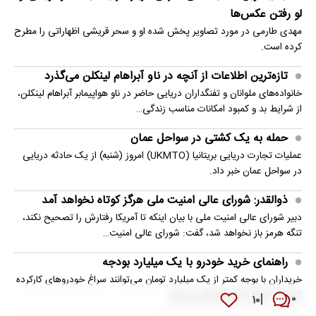
لو رفتن عکس‌ها
مهدی طارمی در مورد تصاویر پخش شده او و سحر قریشی اظهاراتی را مطرح
کرده است.
تازه‌ترین اطلاعات از آنچه در ناو آبراهام لینکلن می‌گذرد
خانواده‌های ملوانان و تفنگداران دریایی حاضر در ناو هواپیمابر آبراهام لینکلن،
از شرایط بد و کمبود امکانات مناسب زندگی…
حمله به یک کشتی در سواحل عمان
عملیات تجارت دریایی بریتانیا (UKMTO) امروز (شنبه) از یک حادثه دریایی
در سواحل عمان خبر داد.
ذوالقدر: شورای عالی امنیت ملی هرگز کوتاه نخواهد آمد
دبیر شورای عالی امنیت ملی با بیان اینکه تا آمریکا رفتارش را تصحیح نکند،
تنگه هرمز باز نخواهد شد، گفت: شورای عالی امنیت…
راهنمای خرید خودرو با یک میلیارد بودجه
خریداران با بوجه کمتر از یک میلیارد تومان می‌توانند سراغ خودروهای کارکرده
کوییک، ساینا، تیبا و پژو پارس بروند
۱۰
۰