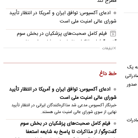
مطرح کند
ادعای آکسیوس: توافق ایران و آمریکا در انتظار تأیید
شورای عالی امنیت ملی است
فیلم کامل صحبت‌های پزشکیان در بخش سوم
گفت‌وگو/ از مذاکرات تا پاسخ به شایعه استعفا
تبلیغات
زیدآبادی: محمد باقر خرازی فرمان کشتار داده! چرا
بازداشت نمی‌شود؟
جه یک
خط داغ
«ایرج» دوباره در بیمارستان بستری شد
ادراتی
 صدور
عراقچی خطاب به همسایگان: زمان آن رسیده به خود
ادعای آکسیوس: توافق ایران و آمریکا در انتظار تأیید
متکی باشیم
شورای عالی امنیت ملی است
خبرنگار آکسیوس مدعی شد مذاکره‌کنندگان ایرانی در انتظار تأیید
ادعای المیادین: عراقچی دوشنبه به پاکستان می‌رود
نهایی از سوی شورای عالی امنیت ملی هستند.
تصویب لایحه تشدید تحریم‌های روسیه و تمدید
ادرات
فیلم کامل صحبت‌های پزشکیان در بخش سوم
تحریم‌های ایران در سنای آمریکا
گفت‌وگو/ از مذاکرات تا پاسخ به شایعه استعفا