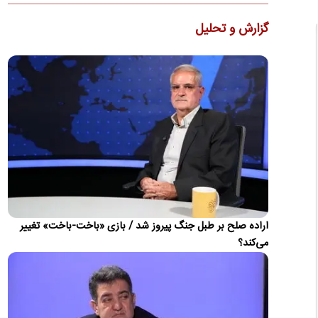
وزیر خزانه‌داری آمریکا مدعی شد واشنگتن انتظار دارد در آینده
نزدیک توافقی برای آتش‌بس ۳۰ تا ۶۰ روزه حاصل شود و با…
گزارش و تحلیل
تحریم‌های جدید آمریکا علیه ایران
وزارت خارجه آمریکا از اعمال اقدامات ضدایرانی برای مختل کردن
مبادلات مالی مرتبط با ایران خبر داد.
ادعای هگست: ترامپ جنگ ایران را برد
وزیر جنگ آمریکا، با دفاع از عملکرد دونالد ترامپ در جنگ ایران،
تحولات اخیر منطقه را نشانه پیروزی رئیس‌جمهور آمریکا…
آزمون اصلی توافق مکه چه زمانی فرا می‌رسد و ایران
کجای ماجراست؟
پژوهشگر شورای آتلانتیک، می‌پرسد: «تصور کنید ایران در پاسخ به
یک حمله آمریکا، زیرساخت‌های نفتی عربستان را هدف قرار دهد.…
اراده صلح بر طبل جنگ پیروز شد / بازی «باخت-باخت» تغییر
روایت فایننشال‌تایمز از ائتلاف‌های دفاعی جدید
می‌کند؟
درمیانه جنگ علیه ایران
تحلیلی اشاره دارد جنگ ایران معادلات امنیتی خاورمیانه را
دستخوش تغییر کرده و کشورهای منطقه را به سمت تقویت
همکاری‌های…