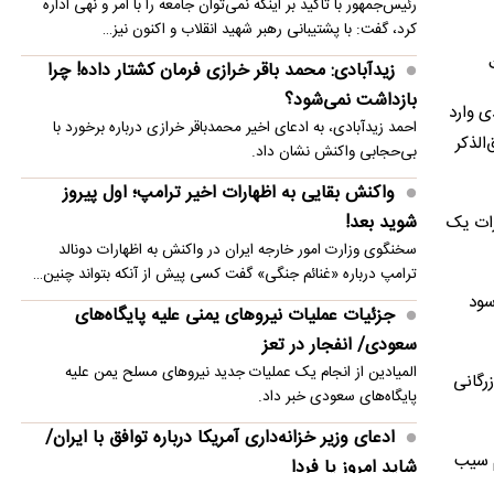
رئیس‌جمهور با تاکید بر اینکه نمی‌توان جامعه را با امر و نهی اداره
اعتراض ترامپ به حکم تازه دادگاه علیه او
کرد، گفت: با پشتیبانی رهبر شهید انقلاب و اکنون نیز…
علت شنیده شدن صدای مهیب در آسمان مسکو
زیدآبادی: محمد باقر خرازی فرمان کشتار داده! چرا
بازداشت نمی‌شود؟
ی وارد
احمد زیدآبادی، به ادعای اخیر محمدباقر خرازی درباره برخورد با
الذکر
بی‌حجابی واکنش نشان داد.
واکنش بقایی به اظهارات اخیر ترامپ؛ اول پیروز
شوید بعد!
رات یک
سخنگوی وزارت امور خارجه ایران در واکنش به اظهارات دونالد
ترامپ درباره «غنائم جنگی» گفت کسی پیش از آنکه بتواند چنین…
سود
جزئیات عملیات نیروهای یمنی علیه پایگاه‌های
سعودی/ انفجار در تعز
المیادین از انجام یک عملیات جدید نیروهای مسلح یمن علیه
زرگانی
پایگاه‌های سعودی خبر داد.
ادعای وزیر خزانه‌داری آمریکا درباره توافق با ایران/
مش) باید مشخص باشد به نحوی که به میزان هر ۱.۵ کیلوگرم سیب
شاید امروز یا فردا