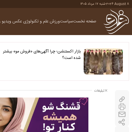
2026 August 8
-
شنبه ۱۷ مرداد ۱۴۰۵
صفحه نخست
سیاست
ورزش
علم و تکنولوژی
عکس
ویدیو
ر
بازار اکستنشن؛ چرا آگهی‌های «فروش مو» بیشتر
شده است؟
تبلیغات