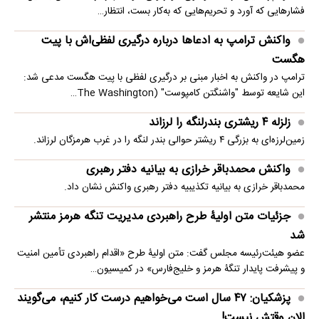
فشارهایی که آورد و تحریم‌هایی که به‌کار بست، انتظار…
واکنش ترامپ به ادعاها درباره درگیری لفظی‌اش با پیت
هگست
ترامپ در واکنش به اخبار مبنی بر درگیری لفظی با پیت هگست مدعی شد:
این شایعه توسط "واشنگتن کامپوست" (The Washington…
زلزله ۴ ریشتری بندرلنگه را لرزاند
زمین‌لرزه‌ای به بزرگی ۴ ریشتر حوالی بندر لنگه را در غرب هرمزگان لرزاند.
واکنش محمدباقر خرازی به بیانیه دفتر رهبری
محمدباقر خرازی به بیانیه تکذیبیه دفتر رهبری واکنش نشان داد.
جزئیات متن اولیۀ طرح راهبردی مدیریت تنگه هرمز منتشر
شد
عضو هیئت‌رئیسه مجلس گفت: متن اولیۀ طرح «اقدام راهبردی تأمین امنیت
و پیشرفت پایدار تنگۀ هرمز و خلیج‌فارس» در کمیسیون…
پزشکیان: ۴۷ سال است می‌خواهیم درست کار کنیم، می‌گویند
الان وقتش نیست!