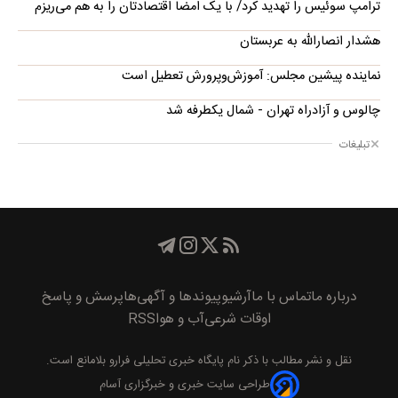
ترامپ سوئیس را تهدید کرد/ با یک امضا اقتصادتان را به هم می‌ریزم
هشدار انصارالله به عربستان
نماینده پیشین مجلس: آموزش‌وپرورش تعطیل است
چالوس و آزادراه تهران - شمال یکطرفه شد
تبلیغات
درباره ما
تماس با ما
آرشیو
پیوند‌ها و آگهی‌ها
پرسش و پاسخ
اوقات شرعی
آب و هوا
RSS
نقل و نشر مطالب با ذکر نام
پايگاه خبری تحليلی فرارو
بلامانع است.
طراحی سایت خبری و خبرگزاری آسام