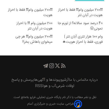
❗❗200 میلیون وام❗❗ فقط با احراز
❗❗200 میلیون وام❗❗ فقط با احراز
هویت در آبان تتر
هویت
40 درصد سود سالانه❗ از تورم جا
200 میلیون وام ❗❗ با احراز
نمونی😲
هویت در آبان تتر
وام 100 هزار تتری آبان تتر |
❗❗200 میلیون وام❗❗ هر چی
فوری، فقط با احراز هویت🔥
میخوای باهاش بخر!!
درباره ما
تماس با ما
آرشیو
پیوند‌ها و آگهی‌ها
پرسش و پاسخ
اوقات شرعی
آب و هوا
RSS
نقل و نشر مطالب با ذکر نام
پايگاه خبری تحليلی فرارو
بلامانع است.
طراحی سایت خبری و خبرگزاری آسام