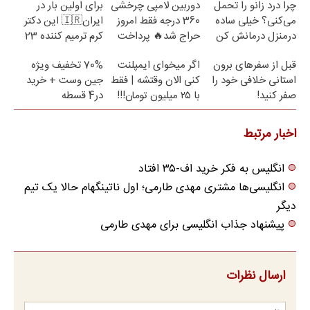
چرا درد زانو را تحمل
دوربین لامپی چرخشی
برای اولین بار در
می‌کنی؟ خیلی ساده
360 درجه فقط امروز
ایران🇮🇷 این دکتر
درمنزل درمانش کن
حراج شد🔥 پرداخت
کرم ترمیم کننده 23
درب منزل
روزه ساخت!
قبل از سفرهای برون
اگر میخوای ایمپلنت
70% تخفیف ویژه
استانی خلافی خود را
کنی الان وقتشه | فقط
جین وست + خرید
صفر کنید!
با ۲۵ میلیون تومان!!!
در4 قسطه
اخبار مرتبط
انگلیس به فکر خرید اف-۳۵ افتاد
انگلیسی‌ها مشتری مهدی طارمی؛ اول ناتینگهام حالا یک تیم
دیگر
پیشنهاد جذاب انگلیسی برای مهدی طارمی
ارسال نظرات