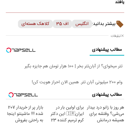
یافتند
بیشتر بدانید:
انگلیس
اف 35
کلاهک هسته‌ای
تبلیغات
مطالب پیشنهادی
تتر میخوای؟ از آبان‌تتر بخر | 100 هزار تومان هم جایزه بگیر
وام 200 میلیونی آبان تتر. همین الان احراز هویت کن!
مطالب پیشنهادی
هر روز با زانو درد بیدار
برای اولین بار در
بازار پر از خریدار 207
می‌شی؟ وقتشه برای
ایران🇮🇷 این دکتر
شده !!! ماشینتو اینجا
همیشه درمانش
کرم ترمیم کننده 23
به راحتی بفروش
کنی✅فرم پر کن
روزه ساخت!