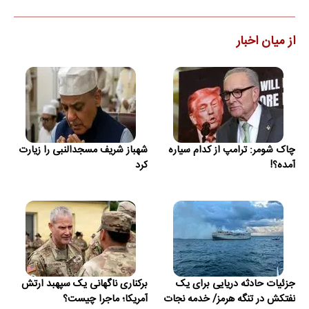
از میان اخبار
چاک شومر: ترامپ از کدام سیاره
شهباز شریف مسجدالنبی را زیارت
آمده؟!
کرد
جزئیات حادثه دریایی برای یک
برکناری ناگهانی یک سپهبد ارتش
نفتکش در تنگه هرمز/ خدمه نجات
آمریکا؛ ماجرا چیست؟