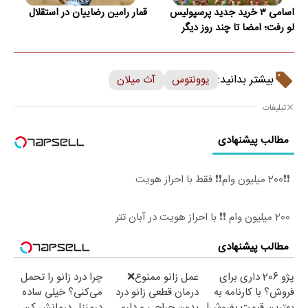
اسامی ۳ خرید جدید پرسپولیس
قمار رامین رضاییان در استقلال
لو رفت؛ امضا تا چند روز دیگر
بیشتر بدانید:
یوونتوس
آث میلان
تبلیغات
مطالب پیشنهادی
❗❗200 میلیون وام❗❗ فقط با احراز هویت
200 میلیون وام ❗❗ با احراز هویت در آبان تتر
مطالب پیشنهادی
پژو 206 داری برای
عمل زانو ممنوع❌
چرا درد زانو را تحمل
فروش؟ با کارنامه به
درمان قطعی زانو درد
می‌کنی؟ خیلی ساده
بهترین قیمت بفروش!
بدون جراحی و دارو
درمنزل درمانش کن