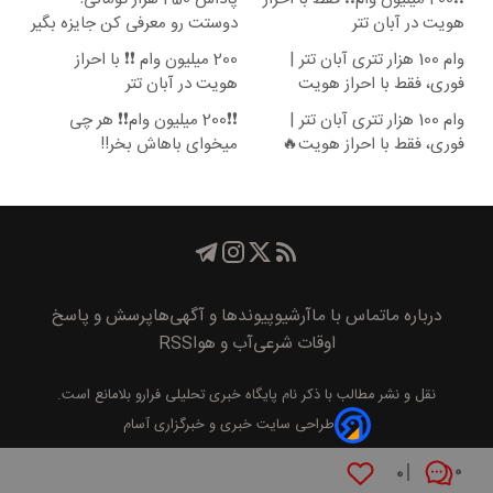
هویت در آبان تتر
دوستت رو معرفی کن جایزه بگیر
😍
وام 100 هزار تتری آبان تتر |
200 میلیون وام ❗❗ با احراز
فوری، فقط با احراز هویت
هویت در آبان تتر
وام 100 هزار تتری آبان تتر |
❗❗200 میلیون وام❗❗ هر چی
فوری، فقط با احراز هویت🔥
میخوای باهاش بخر!!
درباره ما
تماس با ما
آرشیو
پیوند‌ها و آگهی‌ها
پرسش و پاسخ
اوقات شرعی
آب و هوا
RSS
نقل و نشر مطالب با ذکر نام
پايگاه خبری تحليلی فرارو
بلامانع است.
طراحی سایت خبری و خبرگزاری آسام
۰
۰