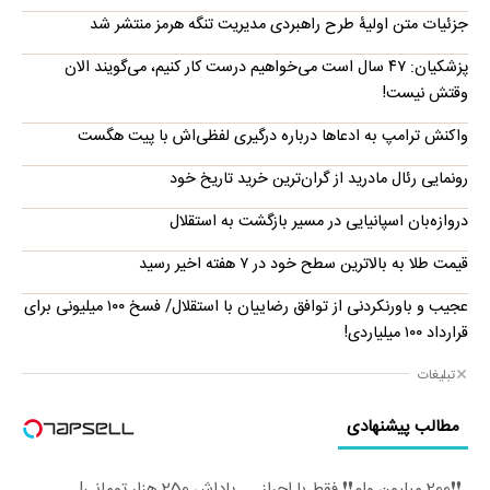
جزئیات متن اولیۀ طرح راهبردی مدیریت تنگه هرمز منتشر شد
پزشکیان: ۴۷ سال است می‌خواهیم درست کار کنیم، می‌گویند الان
وقتش نیست!
واکنش ترامپ به ادعاها درباره درگیری لفظی‌اش با پیت هگست
رونمایی رئال مادرید از گران‌ترین خرید تاریخ خود
دروازه‌بان اسپانیایی در مسیر بازگشت به استقلال
قیمت طلا به بالاترین سطح خود در ۷ هفته اخیر رسید
عجیب و باورنکردنی از توافق رضاییان با استقلال/ فسخ ۱۰۰ میلیونی برای
قرارداد ۱۰۰ میلیاردی!
تبلیغات
مطالب پیشنهادی
❗❗200 میلیون وام❗❗ فقط با احراز
پاداش 250 هزار تومانی!