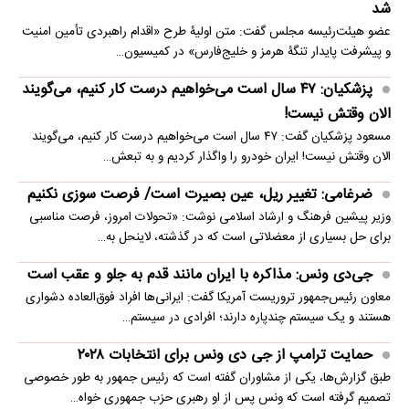
شد
عضو هیئت‌رئیسه مجلس گفت: متن اولیۀ طرح «اقدام راهبردی تأمین امنیت
و پیشرفت پایدار تنگۀ هرمز و خلیج‌فارس» در کمیسیون…
پزشکیان: ۴۷ سال است می‌خواهیم درست کار کنیم، می‌گویند
الان وقتش نیست!
مسعود پزشکیان گفت: ۴۷ سال است می‌خواهیم درست کار کنیم، می‌گویند
الان وقتش نیست! ایران خودرو را واگذار کردیم و به تبعش…
ضرغامی: تغییر ریل، عین بصیرت است/ فرصت سوزی نکنیم
وزیر پیشین فرهنگ و ارشاد اسلامی نوشت: «تحولات امروز، فرصت مناسبی
برای حل بسیاری از معضلاتی‌ است که در گذشته، لاینحل به…
جی‌دی ونس: مذاکره با ایران مانند قدم به جلو و عقب است
معاون رئیس‌جمهور تروریست آمریکا گفت: ایرانی‌ها افراد فوق‌العاده دشواری
هستند و یک سیستم چندپاره دارند؛ افرادی در سیستم…
حمایت ترامپ از جی دی ونس برای انتخابات ۲۰۲۸
طبق گزارش‌ها، یکی از مشاوران گفته است که رئیس جمهور به طور خصوصی
تصمیم گرفته است که ونس پس از او رهبری حزب جمهوری خواه…