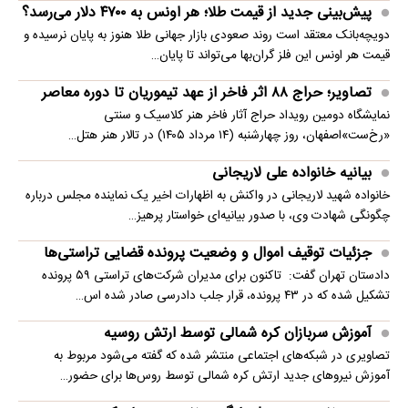
پیش‌بینی جدید از قیمت طلا؛ هر اونس به ۴۷۰۰ دلار می‌رسد؟
دویچه‌بانک معتقد است روند صعودی بازار جهانی طلا هنوز به پایان نرسیده و
قیمت هر اونس این فلز گران‌بها می‌تواند تا پایان…
تصاویر؛ حراج ۸۸ اثر فاخر از عهد تیموریان تا دوره معاصر
نمایشگاه دومین رویداد حراج آثار فاخر هنر کلاسیک و سنتی
«رخ‌ست»اصفهان، روز چهارشنبه (۱۴ مرداد ۱۴۰۵) در تالار هنر هتل…
بیانیه خانواده علی لاریجانی
خانواده شهید لاریجانی در واکنش به اظهارات اخیر یک نماینده مجلس درباره
چگونگی شهادت وی، با صدور بیانیه‌ای خواستار پرهیز…
جزئیات توقیف اموال و وضعیت پرونده قضایی تراستی‌ها
دادستان تهران گفت: تاکنون برای مدیران شرکت‌های تراستی ۵۹ پرونده
تشکیل شده که در ۴۳ پرونده، قرار جلب دادرسی صادر شده اس…
آموزش سربازان کره شمالی توسط ارتش روسیه
تصاویری در شبکه‌های اجتماعی منتشر شده که گفته می‌شود مربوط به
آموزش نیروهای جدید ارتش کره شمالی توسط روس‌ها برای حضور…