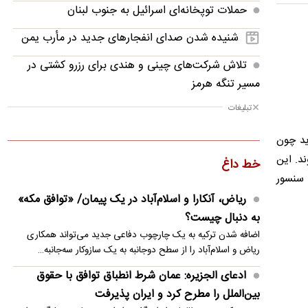
حملات توپخانه‌ای اسرائیل به جنوب لبنان
شنیده شدن صدای انفجارهای جدید در مأرب یمن
تلاش شرکت‌های چینی و هندی برای رزرو کشتی در
مسیر تنگه هرمز
تبلیغات
رمزگشایی زیدآبادی از نشست ریاض
ریسک بزرگ استقلال روی آسانی با پنجره بسته
ید چون
د. این
خط داغ
تیم جدید مجتبی جباری مشخص شد
 سنسور
پاسخ منفی ترامپ به درخواست جدید زلنسکی
ریاض، آنکارا و اسلام‌آباد در یک پیمان/ «توافق مکه»
به دنبال چیست؟
سفر نخست‌وزیر پاکستان به عربستان در بحبوحه
اضافه شدن ترکیه به یک چارچوب دفاعی جدید می‌تواند همکاری
تلاش‌های دیپلماتیک
ریاض و اسلام‌آباد را از سطح دوجانبه به یک سازوکار سه‌جانبه…
باد و گردوخاک در بخش‌هایی از کشور/ دریای
ادعای الجزیره: عمان شرط انطباق توافق با حقوق
مازندران مواج است
بین‌الملل را مطرح کرد و ایران پذیرفت