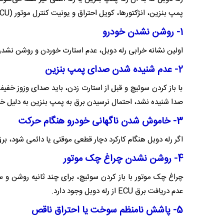
پمپ بنزین، انژکتورها، کویل احتراق و یونیت کنترل موتور (ECU) را بر عهده دارد. خرابی این قطعه عملکرد موتور را مختل می‌کند.
1- روشن نشدن خودرو
اولین نشانه خرابی رله دوبل، عدم استارت خوردن و روشن نشدن
2- عدم شنیده شدن صدای پمپ بنزین
با باز کردن سوئیچ و قبل از استارت زدن، باید صدای وزوز خف
صدا شنیده نشد، احتمال نرسیدن برق به پمپ بنزین به دلیل خراب
3- خاموش شدن ناگهانی خودرو هنگام حرکت
اگر رله دوبل هنگام کارکرد دچار قطعی موقتی یا دائمی شود، 
4- روشن نشدن چراغ چک موتور
چراغ چک موتور با باز کردن سوئیچ، برای چند ثانیه روشن و
عدم دریافت برق ECU از رله دوبل وجود دارد.
5- پاشش نامنظم سوخت یا احتراق ناقص