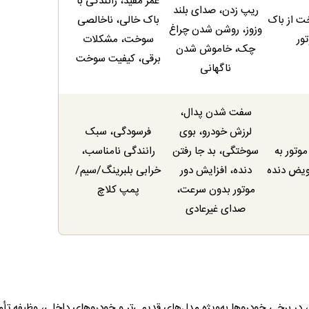
عمر مفید، رانندگی با
ریپ زدن، صدای بلند
ت از باک
باک خالی، ناخالصی
وزوز، روشن شدن چراغ
ور
سوخت، مشکلات
چک، خاموش شدن
برقی، کیفیت سوخت
ناگهانی
سفت شدن پدال،
لرزش خودرو، بوی
فرسودگی، سبک
موتور به
سوختگی، بد جا رفتن
رانندگی نامناسب،
ویض دنده
دنده، افزایش دور
خرابی بلبرینگ/سیم/
موتور بدون سرعت،
پمپ کلاچ
صدای غیرعادی
د، در برخی خودروها به‌ویژه مدل‌های قدیمی‌تر و خودروهای داخلی، وظیفه تأ