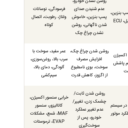
روشن نشدن خودرو،
عدم شنیدن صدای
فرسودگی، نوسانات
مپ بنزین،
پمپ بنزین، خاموش
ولتاژ، رطوبت، اتصال
 ECU
شدن ناگهانی، روشن
کوتاه
نشدن چراغ چک
روشن شدن چراغ چک،
عمر مفید، سوخت با
ی اکسیژن
افزایش مصرف
سرب بالا، روغن‌سوزی،
یم پاشش
سوخت، بوی نامطبوع
آلودگی، دمای بالا،
ت
از اگزوز، کاهش قدرت
سیم‌کشی
روشن شدن ثابت/
خرابی سنسور اکسیژن،
چشمک زدن، تغییر/
در سیستم
کاتالیزور، سنسور
عدم تغییر عملکرد
کرد موتور
MAF، شمع، مشکلات
خودرو، پس از
EVAP، ترموستات
سوخت‌گیری