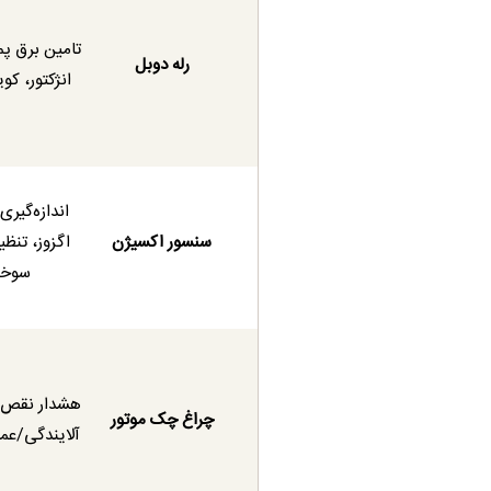
تامین برق پ
رله دوبل
انژکتور، کویل،
اندازه‌گیر
سنسور اکسیژن
اگزوز، تنظ
سوخ
هشدار نقص 
چراغ چک موتور
آلایندگی/عمل