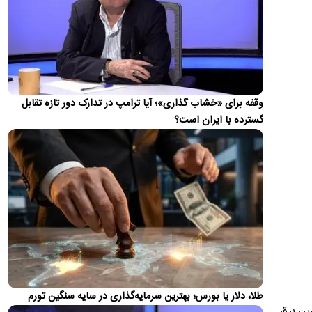
صدای…
پزشکیان: فشار خارجی در دولت چهاردهم به بیشترین
حد خود رسیده
مسعود پزشکیان در گفت و گوی تلویزیونی خود اظهار کرد: «دشمن
به‌دلیل فشارهایی که آورد و تحریم‌هایی که به‌کار بست، انتظار…
وقفه برای «خشاب گذاری»؛ آیا ترامپ در تدارک دور تازه تقابل
واکنش ترامپ به ادعاها درباره درگیری لفظی‌اش با
گسترده با ایران است؟
پیت هگست
ترامپ در واکنش به اخبار مبنی بر درگیری لفظی با پیت هگست
مدعی شد: این شایعه توسط "واشنگتن کامپوست" (The
Washington…
زلزله ۴ ریشتری بندرلنگه را لرزاند
زمین‌لرزه‌ای به بزرگی ۴ ریشتر حوالی بندر لنگه را در غرب هرمزگان
لرزاند.
واکنش محمدباقر خرازی به بیانیه دفتر رهبری
محمدباقر خرازی به بیانیه تکذیبیه دفتر رهبری واکنش نشان داد.
طلا، دلار یا بورس؛ بهترین سرمایه‌گذاری در سایه سنگین تورم
جزئیات متن اولیۀ طرح راهبردی مدیریت تنگه هرمز
مین برق