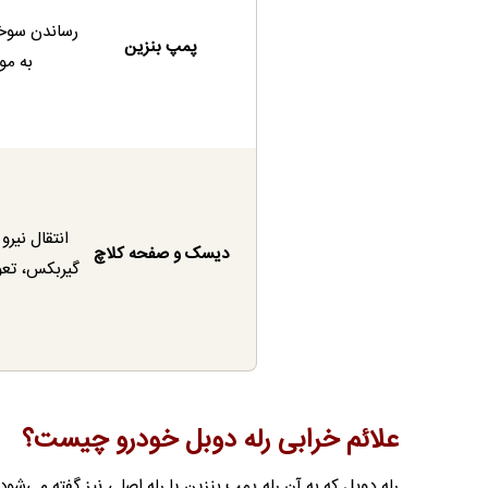
رساندن سوخ
پمپ بنزین
به موت
انتقال نیرو 
دیسک و صفحه کلاچ
گیربکس، تع
علائم خرابی رله دوبل خودرو چیست؟
رله دوبل که به آن رله پمپ بنزین یا رله اصلی نیز گفته می‌شو