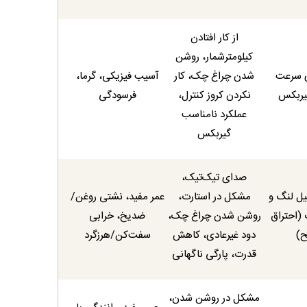
از کار افتادن
کیلومترشمار، روشن
ری سرعت
شدن چراغ چک، کار
آسیب فیزیکی، گرما،
یربکس
نکردن کروز کنترل،
فرسودگی
عملکرد نامناسب
گیربکس
صدای تیک‌تیک،
ل لنگ و
مشکل در استارت،
عمر مفید، نشتی روغن/
(احتراق
روشن شدن چراغ چک،
ضدیخ، خرابی
)
دود غیرعادی، کاهش
سفت‌کن/هرزگرد
قدرت، پارگی ناگهانی
مشکل در روشن شدن،