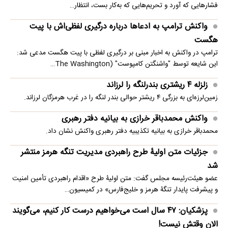
فشارهایی که آورد و تحریم‌هایی که به‌کار بست، انتظار…
واکنش ترامپ به ادعاها درباره درگیری لفظی‌اش با پیت
هگست
ترامپ در واکنش به اخبار مبنی بر درگیری لفظی با پیت هگست مدعی شد:
این شایعه توسط "واشنگتن کامپوست" (The Washington…
زلزله ۴ ریشتری بندرلنگه را لرزاند
زمین‌لرزه‌ای به بزرگی ۴ ریشتر حوالی بندر لنگه را در غرب هرمزگان لرزاند.
واکنش محمدباقر خرازی به بیانیه دفتر رهبری
محمدباقر خرازی به بیانیه تکذیبیه دفتر رهبری واکنش نشان داد.
جزئیات متن اولیۀ طرح راهبردی مدیریت تنگه هرمز منتشر
شد
عضو هیئت‌رئیسه مجلس گفت: متن اولیۀ طرح «اقدام راهبردی تأمین امنیت
و پیشرفت پایدار تنگۀ هرمز و خلیج‌فارس» در کمیسیون…
پزشکیان: ۴۷ سال است می‌خواهیم درست کار کنیم، می‌گویند
الان وقتش نیست!