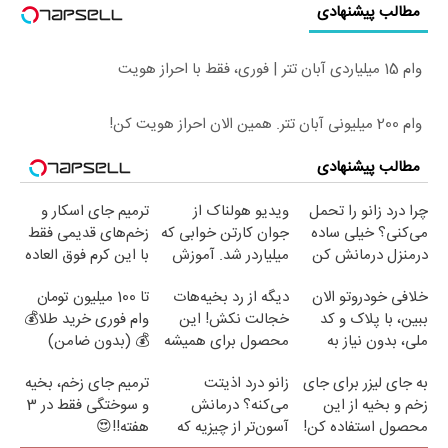
مطالب پیشنهادی
وام 15 میلیاردی آبان تتر | فوری، فقط با احراز هویت
وام 200 میلیونی آبان تتر. همین الان احراز هویت کن!
مطالب پیشنهادی
چرا درد زانو را تحمل
ویدیو هولناک از
ترمیم جای اسکار و
می‌کنی؟ خیلی ساده
جوان کارتن خوابی که
زخم‌های قدیمی فقط
درمنزل درمانش کن
میلیاردر شد. آموزش
با این کرم فوق العاده
رایگان
😍(مشاوره)
خلافی خودروتو الان
دیگه از رد بخیه‌هات
تا 100 میلیون تومان
ببین، با پلاک و کد
خجالت نکش! این
وام فوری خرید طلا💰
ملی، بدون نیاز به
محصول برای همیشه
💰 (بدون ضامن)
مراجعه حضوری
درمانش می‌کنه
به جای لیزر برای جای
زانو درد اذیتت
ترمیم جای زخم، بخیه
زخم و بخیه از این
می‌کنه؟ درمانش
و سوختگی فقط در 3
محصول استفاده کن!
آسون‌تر از چیزیه که
هفته!!😍