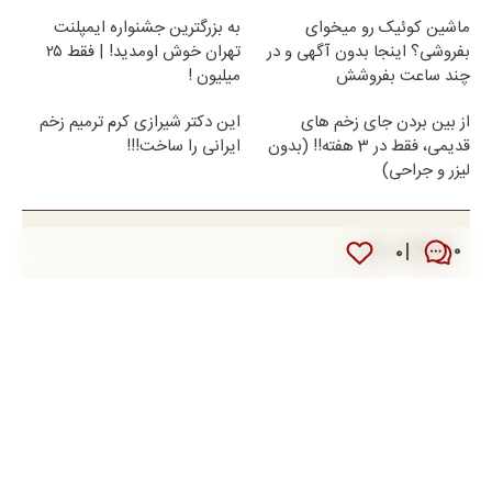
ماشین کوئیک رو میخوای
به بزرگترین جشنواره ایمپلنت
بفروشی؟ اینجا بدون آگهی و در
تهران خوش اومدید! | فقط ۲۵
چند ساعت بفروشش
میلیون !
از بین بردن جای زخم های
این دکتر شیرازی کرم ترمیم زخم
قدیمی، فقط در 3 هفته!! (بدون
ایرانی را ساخت!!!
لیزر و جراحی)
تبلیغات متنی
۰
۰
دانلود نوحه و مداحی
صرافی ارز دیجیتال
راهنمای سفر
بلیط هواپیما
هم اکنون دیگران میخوانند