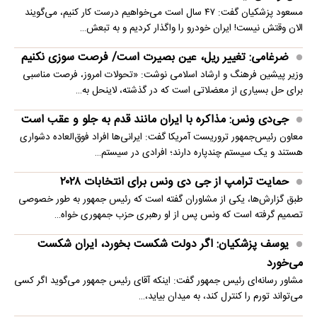
مسعود پزشکیان گفت: ۴۷ سال است می‌خواهیم درست کار کنیم، می‌گویند
الان وقتش نیست! ایران خودرو را واگذار کردیم و به تبعش…
ضرغامی: تغییر ریل، عین بصیرت است/ فرصت سوزی نکنیم
وزیر پیشین فرهنگ و ارشاد اسلامی نوشت: «تحولات امروز، فرصت مناسبی
برای حل بسیاری از معضلاتی‌ است که در گذشته، لاینحل به…
جی‌دی ونس: مذاکره با ایران مانند قدم به جلو و عقب است
معاون رئیس‌جمهور تروریست آمریکا گفت: ایرانی‌ها افراد فوق‌العاده دشواری
هستند و یک سیستم چندپاره دارند؛ افرادی در سیستم…
حمایت ترامپ از جی دی ونس برای انتخابات ۲۰۲۸
طبق گزارش‌ها، یکی از مشاوران گفته است که رئیس جمهور به طور خصوصی
تصمیم گرفته است که ونس پس از او رهبری حزب جمهوری خواه…
یوسف پزشکیان: اگر دولت شکست بخورد، ایران شکست
می‌خورد
مشاور رسانه‌ای رئیس جمهور گفت: اینکه آقای رئیس جمهور می‌گوید اگر کسی
می‌تواند تورم را کنترل کند، به میدان بیاید،…