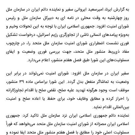
به گزارش ایرنا، امیرسعید ایروانی سفیر و نماینده دائم ایران در سازمان ملل
روز چهارشنبه به وقت محلی در نامه ای به دبیرکل سازمان ملل و رئیس
شورای امنیت افزود: جمهوری اسلامی ایران با توجه به این تحولات وخیم و
به‌ویژه پیامدهای انسانی ناشی از تجاوزگری رژیم اسرائیل، درخواست تشکیل
فوری نشست اضطراری شورای امنیت سازمان ملل متحد را، در چارچوب
مفاد ذی‌ربط منشور ملل متحد، جهت بررسی فوری وضعیت و ایفای
مسئولیت‌های این شورا طبق فصل هفتم منشور، اعلام می‌دارد.
سفیر ایران در سازمان ملل افزود: شورای امنیت نمی‌تواند در برابر این
وضعیت به تماشاگر منفعل بدل گردد. این شورا براساس ماده ۳۹ منشور،
موظف است وجود هرگونه تهدید علیه صلح، نقض صلح یا اقدام تجاوزکارانه
را احراز کرده و مطابق وظایف خود، برای حفظ یا اعاده صلح و امنیت
بین‌المللی اقدام نماید.
نماینده دائم جمهوری اسلامی ایران نزد سازمان ملل تاکید کرد: جمهوری
اسلامی ایران مصرّانه از شورای امنیت سازمان ملل متحد می‌خواهد که فوراً
مسئولیت اصلی خود را مطابق با فصل هفتم منشور ملل متحد ایفا نموده و