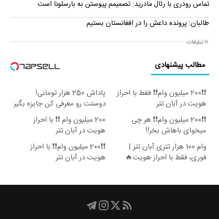
تماس رودری با رئال مادرید: تصمیمم پیوستن به بارسلونا است
طالبان: پرونده داعش را در افغانستان بستیم
تبلیغات
مطالب پیشنهادی
❗❗200 میلیون وام❗❗ فقط با احراز
پاداش 250 هزار تومانی!
هویت در آبان تتر
دوستت رو معرفی کن جایزه بگیر
😍
❗❗200 میلیون وام❗❗ هر چی
200 میلیون وام ❗❗ با احراز
میخوای باهاش بخر!!
هویت در آبان تتر
وام 100 هزار تتری آبان تتر |
❗❗200 میلیون وام❗❗ با احراز
فوری، فقط با احراز هویت🔥
هویت در آبان تتر