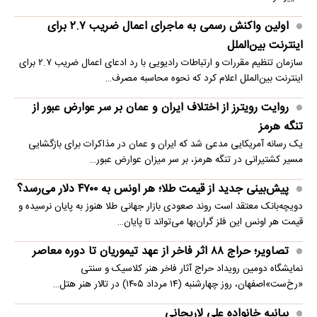
اولین واکنش رسمی به ماجرای اعمال ضریب ۲.۷ برای
اینترنت بین‌الملل
سازمان تنظیم مقررات و ارتباطات رادیویی با رد ادعای اعمال ضریب ۲.۷ برای
اینترنت بین‌الملل اعلام کرد که نحوه محاسبه مصرف…
روایت رویترز از اختلاف ایران و عمان بر سر عوارض عبور از
تنگه هرمز
یک رسانه آمریکایی مدعی شد که ایران و عمان در مذاکرات برای بازگشایی
مسیر کشتیرانی در تنگه هرمز، بر سر میزان عوارض عبور…
پیش‌بینی جدید از قیمت طلا؛ هر اونس به ۴۷۰۰ دلار می‌رسد؟
دویچه‌بانک معتقد است روند صعودی بازار جهانی طلا هنوز به پایان نرسیده و
قیمت هر اونس این فلز گران‌بها می‌تواند تا پایان…
تصاویر؛ حراج ۸۸ اثر فاخر از عهد تیموریان تا دوره معاصر
نمایشگاه دومین رویداد حراج آثار فاخر هنر کلاسیک و سنتی
«رخ‌ست»اصفهان، روز چهارشنبه (۱۴ مرداد ۱۴۰۵) در تالار هنر هتل…
بیانیه خانواده علی لاریجانی