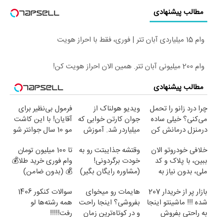
مطالب پیشنهادی
وام 15 میلیاردی آبان تتر | فوری، فقط با احراز هویت
وام 200 میلیونی آبان تتر. همین الان احراز هویت کن!
مطالب پیشنهادی
چرا درد زانو را تحمل
ویدیو هولناک از
فرمول بی‌نظیر برای
می‌کنی؟ خیلی ساده
جوان کارتن خوابی که
آقایان! با این کاشت
درمنزل درمانش کن
میلیاردر شد. آموزش
مو 10 سال جوانتر شو
رایگان
😍
خلافی خودروتو الان
وقتشه جذایبتت رو به
تا 100 میلیون تومان
ببین، با پلاک و کد
خودت برگردونی!
وام فوری خرید طلا💰
ملی، بدون نیاز به
(مشاوره رایگان بگیر)
💰 (بدون ضامن)
مراجعه حضوری
بازار پر از خریدار 207
هایمات رو میخوای
سوالات کنکور 1406
شده !!! ماشینتو اینجا
بفروشی؟ اینجا راحت
همه رشته‌ها لو
به راحتی بفروش
و در کوتاه‌ترین زمان
رفت!!!!!