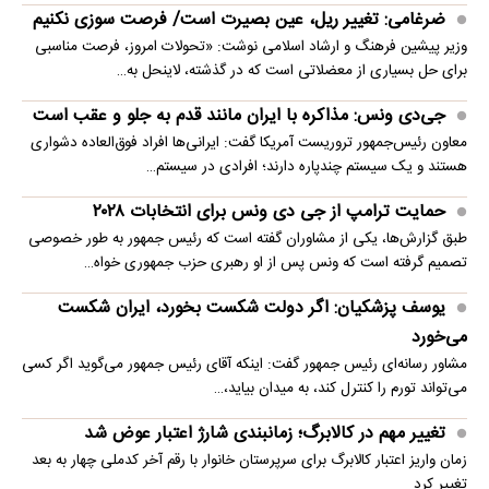
ضرغامی: تغییر ریل، عین بصیرت است/ فرصت سوزی نکنیم
وزیر پیشین فرهنگ و ارشاد اسلامی نوشت: «تحولات امروز، فرصت مناسبی
برای حل بسیاری از معضلاتی‌ است که در گذشته، لاینحل به…
جی‌دی ونس: مذاکره با ایران مانند قدم به جلو و عقب است
معاون رئیس‌جمهور تروریست آمریکا گفت: ایرانی‌ها افراد فوق‌العاده دشواری
هستند و یک سیستم چندپاره دارند؛ افرادی در سیستم…
حمایت ترامپ از جی دی ونس برای انتخابات ۲۰۲۸
طبق گزارش‌ها، یکی از مشاوران گفته است که رئیس جمهور به طور خصوصی
تصمیم گرفته است که ونس پس از او رهبری حزب جمهوری خواه…
یوسف پزشکیان: اگر دولت شکست بخورد، ایران شکست
می‌خورد
مشاور رسانه‌ای رئیس جمهور گفت: اینکه آقای رئیس جمهور می‌گوید اگر کسی
می‌تواند تورم را کنترل کند، به میدان بیاید،…
تغییر مهم در کالابرگ؛ زمانبندی‌ شارژ اعتبار عوض شد
زمان واریز اعتبار کالابرگ برای سرپرستان خانوار با رقم آخر کدملی چهار به بعد
تغییر کرد