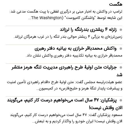
هگست
ترامپ در واکنش به اخبار مبنی بر درگیری لفظی با پیت هگست مدعی شد:
این شایعه توسط "واشنگتن کامپوست" (The Washington…
زلزله ۴ ریشتری بندرلنگه را لرزاند
زمین‌لرزه‌ای به بزرگی ۴ ریشتر حوالی بندر لنگه را در غرب هرمزگان لرزاند.
واکنش محمدباقر خرازی به بیانیه دفتر رهبری
محمدباقر خرازی به بیانیه تکذیبیه دفتر رهبری واکنش نشان داد.
جزئیات متن اولیۀ طرح راهبردی مدیریت تنگه هرمز منتشر
شد
عضو هیئت‌رئیسه مجلس گفت: متن اولیۀ طرح «اقدام راهبردی تأمین امنیت
و پیشرفت پایدار تنگۀ هرمز و خلیج‌فارس» در کمیسیون…
پزشکیان: ۴۷ سال است می‌خواهیم درست کار کنیم، می‌گویند
الان وقتش نیست!
مسعود پزشکیان گفت: ۴۷ سال است می‌خواهیم درست کار کنیم، می‌گویند
الان وقتش نیست! ایران خودرو را واگذار کردیم و به تبعش…