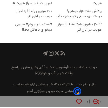
هویت
فوری، فقط با احراز هویت🔥
پاداش 250 هزار تومانی!
200 میلیون وام ❗❗ با احراز
دوستت رو معرفی کن جایزه بگیر
هویت در آبان تتر
😍
❗❗200 میلیون وام❗❗ فقط با احراز
❗❗200 میلیون وام❗❗ هر چی
هویت در آبان تتر
میخوای باهاش بخر!!
درباره ما
تماس با ما
آرشیو
پیوند‌ها و آگهی‌ها
پرسش و پاسخ
اوقات شرعی
آب و هوا
RSS
نقل و نشر مطالب با ذکر نام
پايگاه خبری تحليلی فرارو
بلامانع است.
طراحی سایت خبری و خبرگزاری آسام
۰
۲