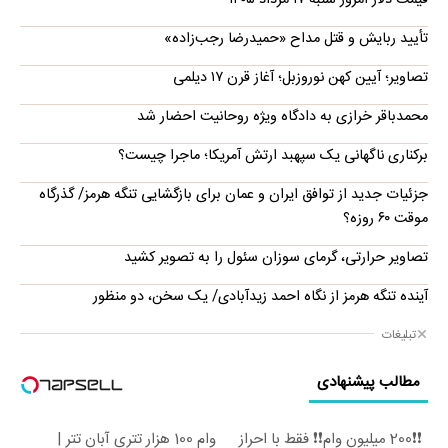
قیمت دلار امروز شنبه ۱۷ مرداد ۱۴۰۵
تأیید ربایش و قتل مداح «حمیدرضا رجب‌زاده»
تصاویر؛ آیین کهن نوروزبل؛ آغاز قرن ۱۷ دیلمی
محمدباقر خرازی به دادگاه ویژه روحانیت احضار شد
برکناری ناگهانی یک سپهبد ارتش آمریکا؛ ماجرا چیست؟
جزئیات جدید از توافق ایران و عمان برای بازگشایی تنگه هرمز/ گذرگاه
موقت ۶۰ روزه؟
تصاویر حرارتی، گرمای سوزان سئول را به تصویر کشید
آینده تنگه هرمز از نگاه احمد زیدآبادی/ یک سخن، دو منظور
تبلیغات
مطالب پیشنهادی
❗❗200 میلیون وام❗❗ فقط با احراز
وام 100 هزار تتری آبان تتر |