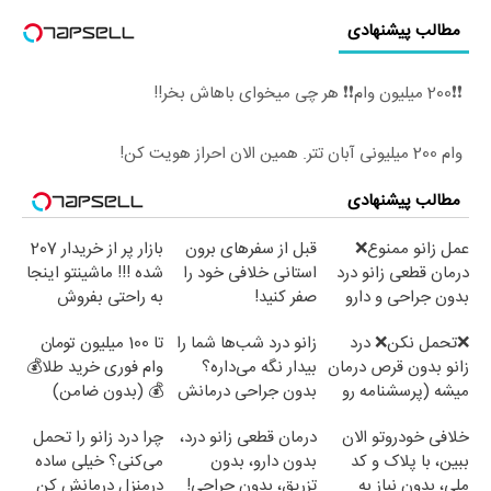
مطالب پیشنهادی
❗❗200 میلیون وام❗❗ هر چی میخوای باهاش بخر!!
وام 200 میلیونی آبان تتر. همین الان احراز هویت کن!
مطالب پیشنهادی
عمل زانو ممنوع❌
قبل از سفرهای برون
بازار پر از خریدار 207
درمان قطعی زانو درد
استانی خلافی خود را
شده !!! ماشینتو اینجا
بدون جراحی و دارو
صفر کنید!
به راحتی بفروش
(پرسش نامه)
❌تحمل نکن❌ درد
زانو درد شب‌ها شما را
تا 100 میلیون تومان
زانو بدون قرص درمان
بیدار نگه می‌داره؟
وام فوری خرید طلا💰
میشه (پرسشنامه رو
بدون جراحی درمانش
💰 (بدون ضامن)
پر کن)
کن!
خلافی خودروتو الان
درمان قطعی زانو درد،
چرا درد زانو را تحمل
ببین، با پلاک و کد
بدون دارو، بدون
می‌کنی؟ خیلی ساده
ملی، بدون نیاز به
تزریق، بدون جراحی!
درمنزل درمانش کن