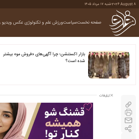
2026 August 8
-
شنبه ۱۷ مرداد ۱۴۰۵
صفحه نخست
سیاست
ورزش
علم و تکنولوژی
عکس
ویدیو
ر
بازار اکستنشن؛ چرا آگهی‌های «فروش مو» بیشتر
شده است؟
تبلیغات