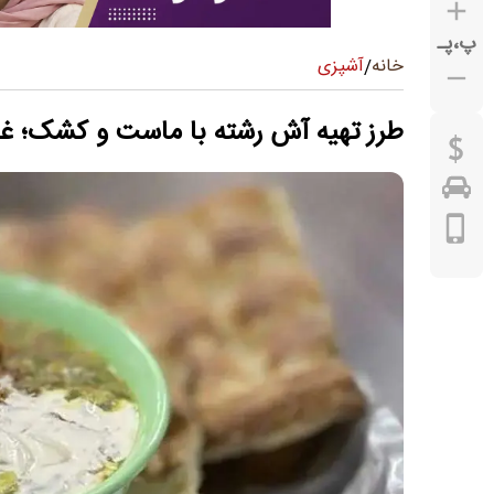
پ
،
پـ
آشپزی
خانه
/
طرز تهیه آش رشته با ماست و کشک؛ غذ