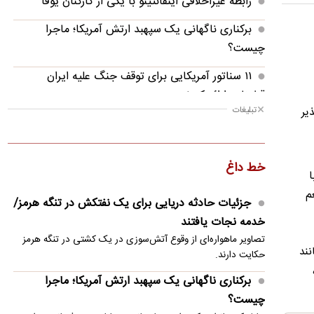
رابطه غیراخلاقی اینفانتینو با یکی از کارکنان یوفا
برکناری ناگهانی یک سپهبد ارتش آمریکا؛ ماجرا
چیست؟
۱۱ سناتور آمریکایی برای توقف جنگ علیه ایران
قطعنامه ارائه کردند
تبلیغات
یر
قیمت گوشی سامسونگ، شیائومی و آیفون امروز شنبه
۱۷ مرداد ۱۴۰۵
خط داغ
احتمال شنیده‌شدن صدای انفجار در جنوب اصفهان
ا
م
سپاه: تفاهم‌نامه‌های ایران و آمریکا، چیزی جز «سند
جزئیات حادثه دریایی برای یک نفتکش در تنگه هرمز/
تسلیم ایالات متحده» نیست
خدمه نجات یافتند
تصاویر ماهو‌اره‌ای از وقوع آتش‌سوزی در یک کشتی در تنگه هرمز
بازداشت دو جراح زیبایی قلابی/ یکی از متهمان:
نند
حکایت دارند.
حوصله نداشتم ۷-۸ سال درس بخوانم تا پزشک شوم
برکناری ناگهانی یک سپهبد ارتش آمریکا؛ ماجرا
ژنرال دن کین: واشنگتن باید راهی برای خروج از جنگ
چیست؟
با ایران پیدا کند