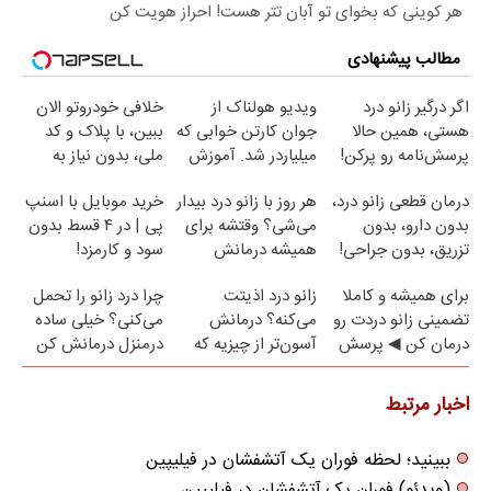
هر کوینی که بخوای تو آبان تتر هست! احراز هویت کن
مطالب پیشنهادی
اگر درگیر زانو درد
ویدیو هولناک از
خلافی خودروتو الان
هستی، همین حالا
جوان کارتن خوابی که
ببین، با پلاک و کد
پرسش‌نامه رو پرکن!
میلیاردر شد. آموزش
ملی، بدون نیاز به
رایگان
مراجعه حضوری
درمان قطعی زانو درد،
هر روز با زانو درد بیدار
خرید موبایل با اسنپ
بدون دارو، بدون
می‌شی؟ وقتشه برای
پی | در ۴ قسط بدون
تزریق، بدون جراحی!
همیشه درمانش
سود و کارمزد!
(پرسش‌نامه)
کنی✅فرم پر کن
برای همیشه و کاملا
زانو درد اذیتت
چرا درد زانو را تحمل
تضمینی زانو دردت رو
می‌کنه؟ درمانش
می‌کنی؟ خیلی ساده
درمان کن ◀ پرسش
آسون‌تر از چیزیه که
درمنزل درمانش کن
نامه ▶
فکر
می‌کنی✅پرسشنامه
اخبار مرتبط
ببینید؛ لحظه فوران یک آتشفشان در فیلیپین
(ویدئو) فوران یک آتشفشان در فیلیپین