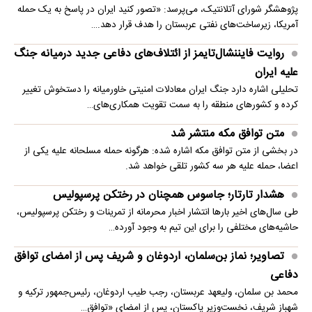
پژوهشگر شورای آتلانتیک، می‌پرسد: «تصور کنید ایران در پاسخ به یک حمله
آمریکا، زیرساخت‌های نفتی عربستان را هدف قرار دهد.…
روایت فایننشال‌تایمز از ائتلاف‌های دفاعی جدید درمیانه جنگ
علیه ایران
تحلیلی اشاره دارد جنگ ایران معادلات امنیتی خاورمیانه را دستخوش تغییر
کرده و کشورهای منطقه را به سمت تقویت همکاری‌های…
متن توافق مکه منتشر شد
در بخشی از متن توافق مکه اشاره شده: هرگونه حمله مسلحانه علیه یکی از
اعضا، حمله علیه هر سه کشور تلقی خواهد شد.
هشدار تارتار؛ جاسوس همچنان در رختکن پرسپولیس
طی سال‌های اخیر بارها انتشار اخبار محرمانه از تمرینات و رختکن پرسپولیس،
حاشیه‌های مختلفی را برای این تیم به وجود آورده…
تصاویر؛ نماز بن‌سلمان، اردوغان و شریف پس از امضای توافق
دفاعی
محمد بن سلمان، ولیعهد عربستان، رجب طیب اردوغان، رئیس‌جمهور ترکیه و
شهباز شریف، نخست‌وزیر پاکستان، پس از امضای «توافق…