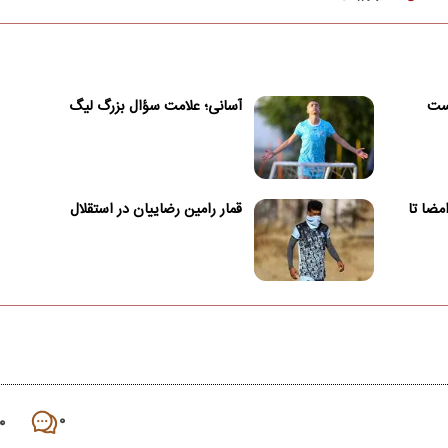
یست
آسانی؛ علامت سؤال بزرگ لیگ
امضا تا
قمار رامین رضاییان در استقلال
۰
۰