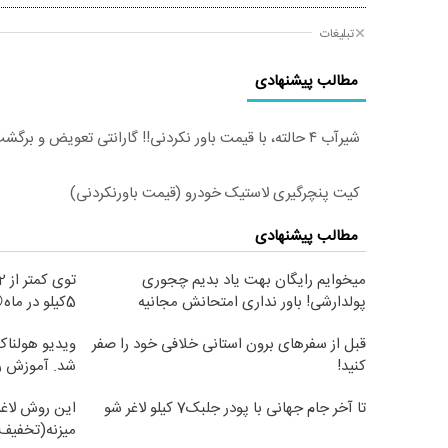
تبلیغات
مطالب پیشنهادی
شیر‌آب ۴ حالته، با قیمت باور نکردنی!! گارانتی تعویض و برگشت
کیت پنچرگیری لاستیک خودرو (قیمت باورنکردنی)
مطالب پیشنهادی
میخوایم رایگان بهت یاد بدیم چجوری
پولدارشی! باور نداری امتحانش مجانیه
5کیلو در ماه😍
قبل از سفرهای برون استانی خلافی خود را صفر
ویدیو هولناک 
کنید!
شد. آموزش ر
تا آخر جام جهانی با پودر جلبک7 کیلو لاغر شو
این روش لاغر
میزنه(تخفیف 