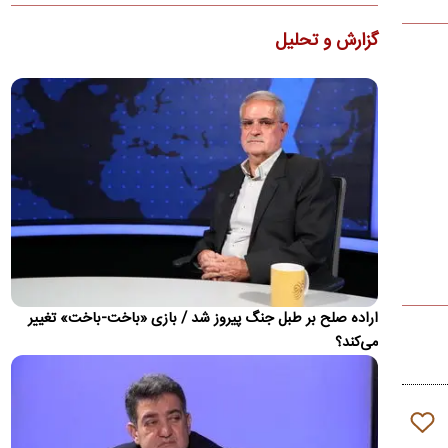
زلزله ۴ ریشتری بندرلنگه را لرزاند
گزارش و تحلیل
زمین‌لرزه‌ای به بزرگی ۴ ریشتر حوالی بندر لنگه را در غرب هرمزگان
لرزاند.
واکنش محمدباقر خرازی به بیانیه دفتر رهبری
محمدباقر خرازی به بیانیه تکذیبیه دفتر رهبری واکنش نشان داد.
جزئیات متن اولیۀ طرح راهبردی مدیریت تنگه هرمز
منتشر شد
عضو هیئت‌رئیسه مجلس گفت: متن اولیۀ طرح «اقدام راهبردی
تأمین امنیت و پیشرفت پایدار تنگۀ هرمز و خلیج‌فارس» در
کمیسیون…
پزشکیان: ۴۷ سال است می‌خواهیم درست کار کنیم،
اراده صلح بر طبل جنگ پیروز شد / بازی «باخت-باخت» تغییر
می‌گویند الان وقتش نیست!
می‌کند؟
مسعود پزشکیان گفت: ۴۷ سال است می‌خواهیم درست کار کنیم،
می‌گویند الان وقتش نیست! ایران خودرو را واگذار کردیم و به
تبعش…
ضرغامی: تغییر ریل، عین بصیرت است/ فرصت