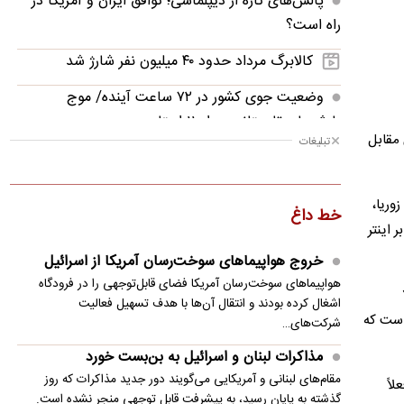
پالس‌های تازه از دیپلماسی؛ توافق ایران و آمریکا در
راه است؟
کالابرگ مرداد حدود ۴۰‌ میلیون نفر شارژ شد
وضعیت جوی کشور در ۷۲ ساعت آینده/ موج
بارش‌های تابستانه در راه ۱۱ استان
 مقابل
تبلیغات
رابرت دنیرو: کشور من دیگر دوست داشتنی نیست
سی‌ان‌ان: ترامپ از افشای کمبود ذخایر موشکی آمریکا
زوریا،
خط داغ
خشمگین است
 اینتر
گفت‌وگوی تلفنی ترامپ و بن‌سلمان درباره مسائل
خروج هواپیماهای سوخت‌رسان آمریکا از اسرائیل
مربوط به ایران
هواپیماهای سوخت‌رسان آمریکا فضای قابل‌توجهی را در فرودگاه
اشغال کرده بودند و انتقال آن‌ها با هدف تسهیل فعالیت
اردوغان به عربستان می رود
 است که
شرکت‌های…
پاسخ قالیباف به ترامپ: این دیپلماسی نمایشی،
مذاکرات لبنان و اسرائیل به بن‌بست خورد
شکست خورده است
مقام‌های لبنانی و آمریکایی می‌گویند دور جدید مذاکرات که روز
لاً
گذشته به پایان رسید، به پیشرفت قابل توجهی منجر نشده است.