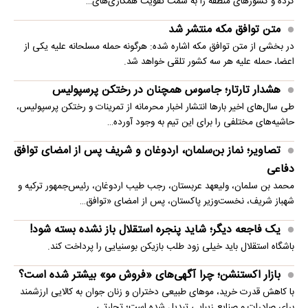
کرده و کشورهای منطقه را به سمت تقویت همکاری‌های…
متن توافق مکه منتشر شد
در بخشی از متن توافق مکه اشاره شده: هرگونه حمله مسلحانه علیه یکی از
اعضا، حمله علیه هر سه کشور تلقی خواهد شد.
هشدار تارتار؛ جاسوس همچنان در رختکن پرسپولیس
طی سال‌های اخیر بارها انتشار اخبار محرمانه از تمرینات و رختکن پرسپولیس،
حاشیه‌های مختلفی را برای این تیم به وجود آورده…
تصاویر؛ نماز بن‌سلمان، اردوغان و شریف پس از امضای توافق
دفاعی
محمد بن سلمان، ولیعهد عربستان، رجب طیب اردوغان، رئیس‌جمهور ترکیه و
شهباز شریف، نخست‌وزیر پاکستان، پس از امضای «توافق…
یک فاجعه دیگر؛ شاید پنجره استقلال باز نشده بسته شود!
باشگاه استقلال باید خیلی زود طلب بازیکن بوسنیایی را پرداخت کند.
بازار اکستنشن؛ چرا آگهی‌های «فروش مو» بیشتر شده است؟
با کاهش قدرت خرید، موهای طبیعی دختران و زنان جوان به کالایی ارزشمند
برای صادرات و صنایع زیبایی تبدیل شده است؛ تجارتی…