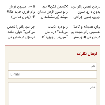
رایگان
مراجعه حضوری
درمان قطعی زانو درد،
❌تحمل نکن❌ درد
تا 100 میلیون تومان
بدون دارو، بدون
زانو بدون قرص درمان
وام فوری خرید طلا💰
تزریق، بدون جراحی!
میشه (پرسشنامه رو
💰 (بدون ضامن)
(پرسش‌نامه)
پر کن)
برای همیشه و کاملا
زانو درد اذیتت
چرا درد زانو را تحمل
تضمینی زانو دردت رو
می‌کنه؟ درمانش
می‌کنی؟ خیلی ساده
درمان کن ◀ پرسش
آسون‌تر از چیزیه که
درمنزل درمانش کن
نامه ▶
فکر
می‌کنی✅پرسشنامه
ارسال نظرات