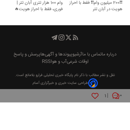
❗❗200 میلیون وام❗❗ فقط با احراز
وام 100 هزار تتری آبان تتر |
هویت در آبان تتر
فوری، فقط با احراز هویت🔥
درباره ما
تماس با ما
آرشیو
پیوند‌ها و آگهی‌ها
پرسش و پاسخ
اوقات شرعی
آب و هوا
RSS
نقل و نشر مطالب با ذکر نام
پايگاه خبری تحليلی فرارو
بلامانع است.
طراحی سایت خبری و خبرگزاری آسام
۱
۰