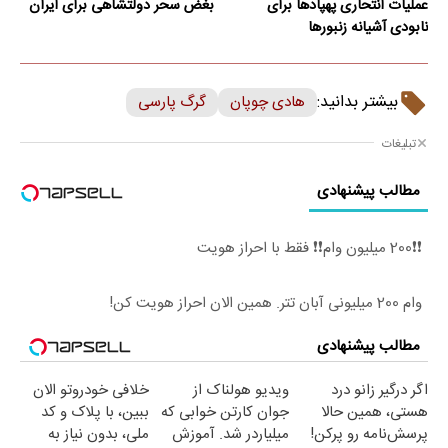
عملیات انتحاری پهپادها برای
بغض سحر دولتشاهی برای ایران
نابودی آشیانه زنبورها
بیشتر بدانید:
هادی چوپان
گرگ پارسی
تبلیغات
مطالب پیشنهادی
❗❗200 میلیون وام❗❗ فقط با احراز هویت
وام 200 میلیونی آبان تتر. همین الان احراز هویت کن!
مطالب پیشنهادی
اگر درگیر زانو درد
ویدیو هولناک از
خلافی خودروتو الان
هستی، همین حالا
جوان کارتن خوابی که
ببین، با پلاک و کد
پرسش‌نامه رو پرکن!
میلیاردر شد. آموزش
ملی، بدون نیاز به