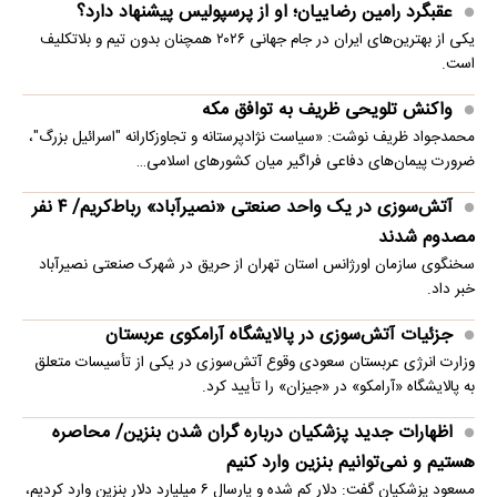
عقبگرد رامین رضاییان؛ او از پرسپولیس پیشنهاد دارد؟
یکی از بهترین‌های ایران در جام جهانی ۲۰۲۶ همچنان بدون تیم و بلاتکلیف
است.
واکنش تلویحی ظریف به توافق مکه
محمدجواد ظریف نوشت: «سیاست نژادپرستانه و تجاوزکارانه "اسرائیل بزرگ"،
ضرورت پیمان‌های دفاعی فراگیر میان کشورهای اسلامی…
آتش‌سوزی در یک واحد صنعتی «نصیرآباد» رباط‌کریم/ ۴ نفر
مصدوم شدند
سخنگوی سازمان اورژانس استان تهران از حریق در شهرک صنعتی نصیرآباد
خبر داد.
جزئیات آتش‌سوزی در پالایشگاه آرامکوی عربستان
وزارت انرژی عربستان سعودی وقوع آتش‌سوزی در یکی از تأسیسات متعلق
به پالایشگاه «آرامکو» در «جیزان» را تأیید کرد.
اظهارات جدید پزشکیان درباره گران شدن بنزین/ محاصره
هستیم و نمی‌توانیم بنزین وارد کنیم
مسعود پزشکیان گفت: دلار کم شده و پارسال ۶ میلیارد دلار بنزین وارد کردیم،