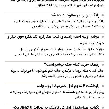
نیویورک‌تایمز درباره شروط شش‌گانه محمدباقر ذوالقدر برای بازگشایی تنگه
هرمز، نوشت این شروط، انتظارات درباره اینکه توافق…
پلنگ ایرانی در سالوک دیده شد
پلنگ ایرانی در سالوک خراسان شمالی دوباره مقابل دوربین رفت تا این
زیستگاه کوهستانی بار دیگر به عنوان یکی از پناهگاه‌های…
عرضه اولیه احیا؛ راهنمای ثبت سفارش، نقدینگی مورد نیاز و
خرید بیمه سهام
جزئیات دقیق مبلغ شارژ حساب، زمان ثبت سفارش آنلاین و فرمول
شگفت‌انگیز سود تضمین‌شده یک‌ساله برای سهامداران حقیقی که در…
ریسک خرید کدام سکه بیشتر است؟
حباب قیمت سکه لزوما به ترکیدن حباب ختم نمی‌شود اما می‌تواند در روند
صعودی و نزولی بعدی بازار اثر مهمی داشته باشد
بازداشت ۴ متهم قتل حمیدرضا رجب‌زاده
برخی گزارش‌ها مدعی هستند که ۴ نفر از متهمان قتل حمیدرضا رجب‌زاده،
مداح، دستگیر شده‌اند.
نگرانی سیاستمدار اماراتی نزدیک به بن‌زاید از توافق مکه