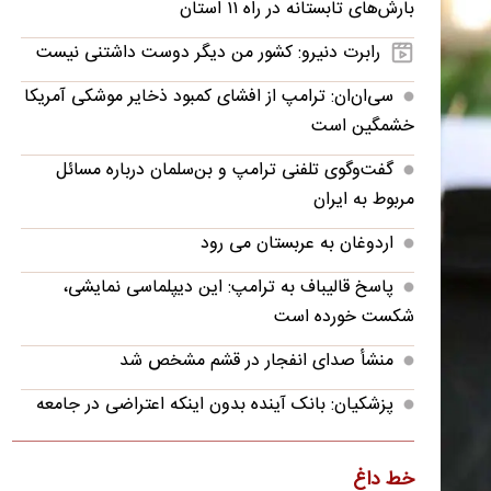
بارش‌های تابستانه در راه ۱۱ استان
رابرت دنیرو: کشور من دیگر دوست داشتنی نیست
سی‌ان‌ان: ترامپ از افشای کمبود ذخایر موشکی آمریکا
خشمگین است
گفت‌وگوی تلفنی ترامپ و بن‌سلمان درباره مسائل
مربوط به ایران
اردوغان به عربستان می رود
پاسخ قالیباف به ترامپ: این دیپلماسی نمایشی،
شکست خورده است
منشأ صدای انفجار در قشم مشخص شد
پزشکیان: بانک آینده بدون اینکه اعتراضی در جامعه
شکل بگیرد، بسته شد
پزشکیان: فشار خارجی در دولت چهاردهم به
خط داغ