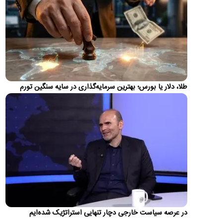
تغییر مهم در کالابرگ؛ زمانبندی‌ شارژ اعتبار عوض شد
زمان واریز اعتبار کالابرگ برای سرپرستان خانوار با رقم آخر کدملی
چهار به بعد تغییر کرد
اولین واکنش رسمی به ماجرای اعمال ضریب ۲.۷
برای اینترنت بین‌الملل
سازمان تنظیم مقررات و ارتباطات رادیویی با رد ادعای اعمال ضریب
۲.۷ برای اینترنت بین‌الملل اعلام کرد که نحوه محاسبه مصرف…
طلا، دلار یا بورس؛ بهترین سرمایه‌گذاری در سایه سنگین تورم
روایت رویترز از اختلاف ایران و عمان بر سر عوارض
عبور از تنگه هرمز
یک رسانه آمریکایی مدعی شد که ایران و عمان در مذاکرات برای
بازگشایی مسیر کشتیرانی در تنگه هرمز، بر سر میزان عوارض عبور…
پیش‌بینی جدید از قیمت طلا؛ هر اونس به ۴۷۰۰ دلار
می‌رسد؟
دویچه‌بانک معتقد است روند صعودی بازار جهانی طلا هنوز به پایان
نرسیده و قیمت هر اونس این فلز گران‌بها می‌تواند تا پایان…
تصاویر؛ حراج ۸۸ اثر فاخر از عهد تیموریان تا دوره
در عرصه سیاست خارجی دچار تنهایی استراتژیک شده‌ایم
معاصر