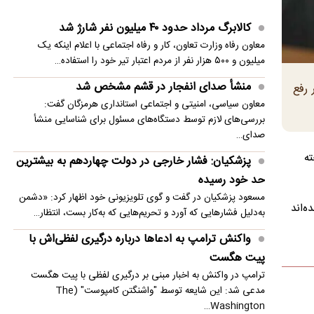
بیشترین حد خود رسیده
کالابرگ مرداد حدود ۴۰‌ میلیون نفر شارژ شد
پزشکیان: در ابتدای دولت با قطعی برق، آب و گاز
معاون رفاه وزارت تعاون، کار و رفاه اجتماعی با اعلام اینکه یک
مواجه بودیم
میلیون و ۵۰۰ هزار نفر از مردم اعتبار تیر خود را استفاده…
معاون مرکز شرکت‌های دانش‌بنیان: توسعه فناوری،
منشأ صدای انفجار در قشم مشخص شد
 رفع
مسیر رقابت‌پذیری صنعت قطعه‌سازی است
معاون سیاسی، امنیتی و اجتماعی استانداری هرمزگان گفت:
بررسی‌های لازم توسط دستگاه‌های مسئول برای شناسایی منشأ
سنتکام: به محاصره دریایی ایران ادامه می دهیم
صدای…
ته
مصر خواستار تدوین چشم‌انداز مشترک عربی برای
پزشکیان: فشار خارجی در دولت چهاردهم به بیشترین
امنیت منطقه شد
حد خود رسیده
مسعود پزشکیان در گفت و گوی تلویزیونی خود اظهار کرد: «دشمن
انفجار در حومه دمشق چند کشته و زخمی برجا
ه‌اند
به‌دلیل فشارهایی که آورد و تحریم‌هایی که به‌کار بست، انتظار…
گذاشت
واکنش ترامپ به ادعاها درباره درگیری لفظی‌اش با
پیت هگست
ترامپ در واکنش به اخبار مبنی بر درگیری لفظی با پیت هگست
مدعی شد: این شایعه توسط "واشنگتن کامپوست" (The
Washington…