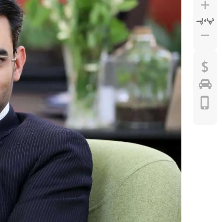
پ
،
پـ