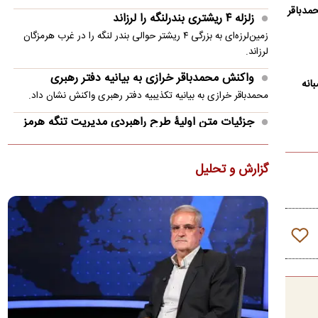
مدباقر
زلزله ۴ ریشتری بندرلنگه را لرزاند
زمین‌لرزه‌ای به بزرگی ۴ ریشتر حوالی بندر لنگه را در غرب هرمزگان
لرزاند.
واکنش محمدباقر خرازی به بیانیه دفتر رهبری
انه
محمدباقر خرازی به بیانیه تکذیبیه دفتر رهبری واکنش نشان داد.
جزئیات متن اولیۀ طرح راهبردی مدیریت تنگه هرمز
منتشر شد
عضو هیئت‌رئیسه مجلس گفت: متن اولیۀ طرح «اقدام راهبردی
گزارش و تحلیل
تأمین امنیت و پیشرفت پایدار تنگۀ هرمز و خلیج‌فارس» در
کمیسیون…
پزشکیان: ۴۷ سال است می‌خواهیم درست کار کنیم،
می‌گویند الان وقتش نیست!
مسعود پزشکیان گفت: ۴۷ سال است می‌خواهیم درست کار کنیم،
می‌گویند الان وقتش نیست! ایران خودرو را واگذار کردیم و به
تبعش…
ضرغامی: تغییر ریل، عین بصیرت است/ فرصت