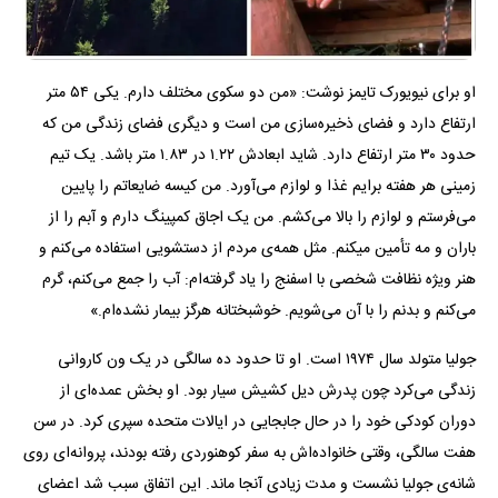
او برای نیویورک تایمز نوشت: «من دو سکوی مختلف دارم. یکی ۵۴ متر
ارتفاع دارد و فضای ذخیره‌سازی من است و دیگری فضای زندگی من که
حدود ۳۰ متر ارتفاع دارد. شاید ابعادش ۱.۲۲ در ۱.۸۳ متر باشد. یک تیم
زمینی هر هفته برایم غذا و لوازم می‌آورد. من کیسه ضایعاتم را پایین
می‌فرستم و لوازم را بالا می‌کشم. من یک اجاق کمپینگ دارم و آبم را از
باران و مه تأمین میکنم. مثل همه‌ی مردم از دستشویی استفاده می‌کنم و
هنر ویژه نظافت شخصی با اسفنج را یاد گرفته‌ام: آب را جمع می‌کنم، گرم
می‌کنم و بدنم را با آن می‌شویم. خوشبختانه هرگز بیمار نشده‌ام.»
جولیا متولد سال ۱۹۷۴ است. او تا حدود ده سالگی در یک ون کاروانی
زندگی می‌کرد چون پدرش دیل کشیش سیار بود. او بخش عمده‌ای از
دوران کودکی خود را در حال جابجایی در ایالات متحده سپری کرد. در سن
هفت سالگی، وقتی خانواده‌اش به سفر کوهنوردی رفته بودند، پروانه‌ای روی
شانه‌ی جولیا نشست و مدت زیادی آنجا ماند. این اتفاق سبب شد اعضای