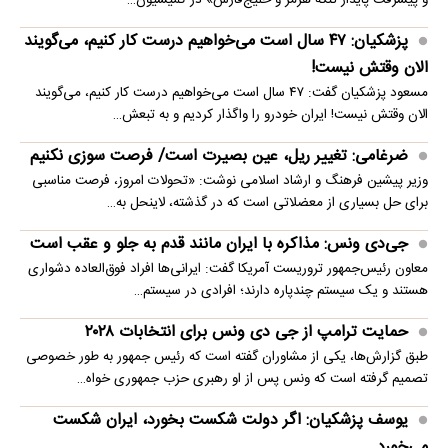
و پیشرفت پایدار تنگۀ هرمز و خلیج‌فارس» در کمیسیون…
پزشکیان: ۴۷ سال است می‌خواهیم درست کار کنیم، می‌گویند
الان وقتش نیست!
مسعود پزشکیان گفت: ۴۷ سال است می‌خواهیم درست کار کنیم، می‌گویند
الان وقتش نیست! ایران خودرو را واگذار کردیم و به تبعش…
ضرغامی: تغییر ریل، عین بصیرت است/ فرصت سوزی نکنیم
وزیر پیشین فرهنگ و ارشاد اسلامی نوشت: «تحولات امروز، فرصت مناسبی
برای حل بسیاری از معضلاتی‌ است که در گذشته، لاینحل به…
جی‌دی ونس: مذاکره با ایران مانند قدم به جلو و عقب است
معاون رئیس‌جمهور تروریست آمریکا گفت: ایرانی‌ها افراد فوق‌العاده دشواری
هستند و یک سیستم چندپاره دارند؛ افرادی در سیستم…
حمایت ترامپ از جی دی ونس برای انتخابات ۲۰۲۸
طبق گزارش‌ها، یکی از مشاوران گفته است که رئیس جمهور به طور خصوصی
تصمیم گرفته است که ونس پس از او رهبری حزب جمهوری خواه…
یوسف پزشکیان: اگر دولت شکست بخورد، ایران شکست
می‌خورد