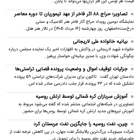
قیمت هر اونس این فلز گران‌بها می‌تواند تا پایان…
تصاویر؛ حراج ۸۸ اثر فاخر از عهد تیموریان تا دوره معاصر
نمایشگاه دومین رویداد حراج آثار فاخر هنر کلاسیک و سنتی
«رخ‌ست»اصفهان، روز چهارشنبه (۱۴ مرداد ۱۴۰۵) در تالار هنر هتل…
بیانیه خانواده علی لاریجانی
خانواده شهید لاریجانی در واکنش به اظهارات اخیر یک نماینده مجلس درباره
چگونگی شهادت وی، با صدور بیانیه‌ای خواستار پرهیز…
جزئیات توقیف اموال و وضعیت پرونده قضایی تراستی‌ها
دادستان تهران گفت: تاکنون برای مدیران شرکت‌های تراستی ۵۹ پرونده
تشکیل شده که در ۴۳ پرونده، قرار جلب دادرسی صادر شده اس…
آموزش سربازان کره شمالی توسط ارتش روسیه
تصاویری در شبکه‌های اجتماعی منتشر شده که گفته می‌شود مربوط به
آموزش نیروهای جدید ارتش کره شمالی توسط روس‌ها برای حضور…
چین، نفت روسیه را جایگزین نفت عربستان کرد
شرکت سینوپک، بزرگ‌ترین پالایشگر نفت جهان، در پی کاهش عرضه نفت از
خاورمیانه، خرید نفت خام روسیه را برای تحویل در…