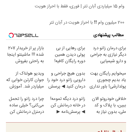
وام 15 میلیاردی آبان تتر | فوری، فقط با احراز هویت
200 میلیون وام ❗❗ با احراز هویت در آبان تتر
مطالب پیشنهادی
برای درمان زانو درد
برای رهایی از بی
بازار پر از خریدار 207
دیگر نیازی به جراحی
پولی دیدن همین
شده !!! ماشینتو اینجا
و دارو شیمیایی
دوره رایگان کافیه!
به راحتی بفروش
نیست(پرسش‌نامه)
(شمارتو وارد کن)
میخوایم رایگان بهت
بدون هیچ جراحی و
ویدیو هولناک از
یاد بدیم چجوری
دارویی زانو درد خود را
جوان کارتن خوابی که
پولدارشی! باور نداری
درمان کنید ◀ پرسش
میلیاردر شد. آموزش
امتحانش مجانیه
نامه ▶
رایگان
خلافی خودروتو الان
زانو درد دیگه تمومه!
چرا درد زانو را تحمل
ببین، با پلاک و کد
در خانه درمانش کن
می‌کنی؟ خیلی ساده
ملی، بدون نیاز به
◀ پرسش‌نامه ▶
درمنزل درمانش کن
مراجعه حضوری