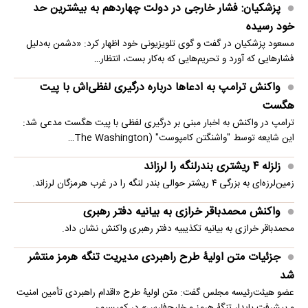
پزشکیان: فشار خارجی در دولت چهاردهم به بیشترین حد
خود رسیده
مسعود پزشکیان در گفت و گوی تلویزیونی خود اظهار کرد: «دشمن به‌دلیل
فشارهایی که آورد و تحریم‌هایی که به‌کار بست، انتظار…
واکنش ترامپ به ادعاها درباره درگیری لفظی‌اش با پیت
هگست
ترامپ در واکنش به اخبار مبنی بر درگیری لفظی با پیت هگست مدعی شد:
این شایعه توسط "واشنگتن کامپوست" (The Washington…
زلزله ۴ ریشتری بندرلنگه را لرزاند
زمین‌لرزه‌ای به بزرگی ۴ ریشتر حوالی بندر لنگه را در غرب هرمزگان لرزاند.
واکنش محمدباقر خرازی به بیانیه دفتر رهبری
محمدباقر خرازی به بیانیه تکذیبیه دفتر رهبری واکنش نشان داد.
جزئیات متن اولیۀ طرح راهبردی مدیریت تنگه هرمز منتشر
شد
عضو هیئت‌رئیسه مجلس گفت: متن اولیۀ طرح «اقدام راهبردی تأمین امنیت