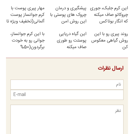
آلمانی(45%تخفیف)
این کرم جلبک، جوری
پیشگیری و درمان
مهار پیری پوست با
چروکاتو صاف میکنه
چروک های پوستی با
کرم جوانساز پوست
که انگار بوتاکس
این روش امن
آلمانی(تخفیف ویژه تا
کردی!(تخفیف ویژه)
امشب)
روند پیری رو با این
این گیاه دریایی
با این کرم جوانساز،
روش گیاهی معکوس
پوستت رو طوری
جوانی رو به خودت
کن
صاف میکنه
برگردون(50%
انگار20سال جوون
تخفیف)
شدی🔥لینک خرید
ارسال نظرات