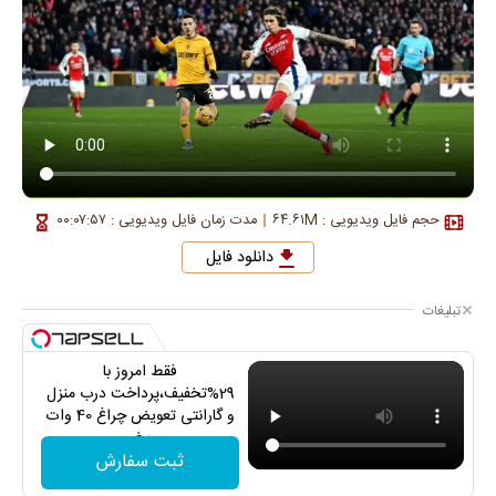
حجم فایل ویدیویی : ۶۴.۶۱M
مدت زمان فایل ویدیویی : ۰۰:۰۷:۵۷
دانلود فایل
تبلیغات
فقط امروز با
29%تخفیف،پرداخت درب منزل
و گارانتی تعویض چراغ 40 وات
بخر
ثبت سفارش