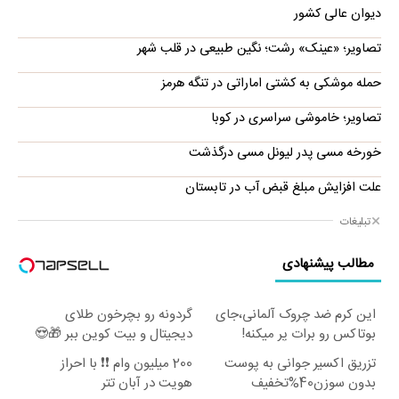
دیوان عالی کشور
تصاویر؛ «عینک» رشت؛ نگین طبیعی در قلب شهر
حمله موشکی به کشتی اماراتی در تنگه هرمز
تصاویر؛ خاموشی سراسری در کوبا
خورخه مسی پدر لیونل مسی درگذشت
علت افزایش مبلغ قبض آب در تابستان
تبلیغات
مطالب پیشنهادی
این کرم ضد چروک آلمانی،جای
گردونه رو بچرخون طلای
بوتاکس رو برات پر میکنه!
دیجیتال و بیت کوین ببر 🎁😍
تخفیف تا امشب
تزریق اکسیر جوانی به پوست
200 میلیون وام ❗❗ با احراز
بدون سوزن40%تخفیف
هویت در آبان تتر