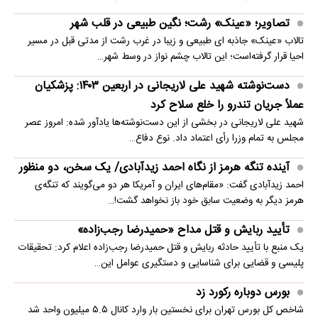
تصاویر؛ «عینک» رشت؛ نگین طبیعی در قلب شهر
تالاب «عینک» جاذبه ای طبیعی و زیبا در غرب رشت از مدتی قبل در مسیر
احیا قرار گرفته‌است؛ این تالاب چشم نواز در وسط شهر…
دست‌نوشته شهید علی لاریجانی در اربعین ۱۴۰۳: پزشکیان
عملاً جریان تندرو را خلع سلاح کرد
شهید علی لاریجانی در بخشی از این دست‌نوشته‌ها یادآور شده: امروز عصر
مجلس به تمام وزرا رأی اعتماد داد. نوع دفاع…
آینده تنگه هرمز از نگاه احمد زیدآبادی/ یک سخن، دو منظور
احمد زیدآبادی گفت: «مقام‌های ایران و آمریکا هر دو می‌گویند که تنگه‌ی
هرمز دیگر به وضعیت سابق خود باز نخواهد گشت!…
تأیید ربایش و قتل مداح «حمیدرضا رجب‌زاده»
یک منبع با تأیید حادثه ربایش و قتل حمیدرضا رجب‌زاده اعلام کرد: تحقیقات
پلیسی و قضایی برای شناسایی و دستگیری عوامل این…
بورس دوباره رکورد زد
شاخص کل بورس تهران برای نخستین ‌بار وارد کانال ۵.۵ میلیون واحد شد