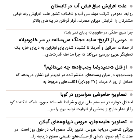
علت افزایش مبلغ قبض آب در تابستان
روابط عمومی شرکت مهندسی آب و فاضلاب کشور علت افزایش رقم قبض
مشترکان را افزایش میزان مصرف، قرار گرفتن در پله‌های بالاتر…
چرا هیچ جنگی در خاورمیانه پایان نمی‌یابد؟
درسی از تاریخ؛ سایه «جنگ سی‌ساله» بر سر خاورمیانه
از حملات اسرائیل و آمریکا تا کشیده شدن پای اوکراین به دریای خزر؛ یک
تحلیلگر غربی بررسی می‌کند که چرا مداخله قدرت‌های…
از قتل «حمیدرضا رجب‌زاده» چه می‌دانیم؟
جست‌وجو در میان پست‌های منتشرشده در توییتر نیز نشان می‌دهد که
حداقل از روز ۸ مرداد (۳۰ جولای) اکانت‌هایی مربوط به…
تصاویر؛ خاموشی سراسری در کوبا
اختلال دوباره در سیستم ملی برق و شرایط نامساعد جوی، شبکه شکننده کوبا
را از مدار خارج و بخشی از ظرفیت تولید برق را نیز…
تصاویر؛ حلیمه‌جان، عروس دریاچه‌های گیلان
ویژگی شاخص دریاچه عروس، تغییر رنگ سطح آب در طول روز است. در
ساعات آرام صبح، لایه‌ای از جلبک‌های طبیعی سطح دریاچه را…