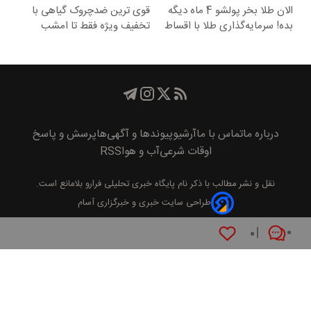
الان طلا بخر پولشو 4 ماه دیگه
قوی ترین ضدچروک گیاهی با
بده! سرمایه‌گذاری طلا با اقساط
تخفیف ویژه فقط تا امشب
بی‌بهره
درباره ما
تماس با ما
آرشیو
پیوند‌ها و آگهی‌ها
پرسش و پاسخ
اوقات شرعی
آب و هوا
RSS
نقل و نشر مطالب با ذکر نام
پايگاه خبری تحليلی فرارو
بلامانع است.
طراحی سایت خبری و خبرگزاری آسام
۰
۰