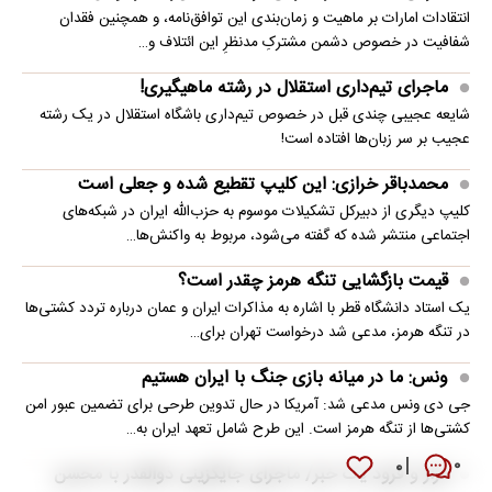
انتقادات امارات بر ماهیت و زمان‌بندی این توافق‌نامه، و همچنین فقدان
شفافیت در خصوص دشمن مشترکِ مدنظرِ این ائتلاف و…
ماجرای تیم‌داری استقلال در رشته ماهیگیری!
شایعه عجیبی چندی قبل در خصوص تیم‌داری باشگاه استقلال در یک رشته
عجیب بر سر زبان‌ها افتاده است!
محمدباقر خرازی: این کلیپ تقطیع شده و جعلی است
کلیپ دیگری از دبیرکل تشکیلات موسوم به حزب‌الله ایران در شبکه‌های
اجتماعی منتشر شده که گفته می‌شود، مربوط به واکنش‌ها…
قیمت بازگشایی تنگه هرمز چقدر است؟
یک استاد دانشگاه قطر با اشاره به مذاکرات ایران و عمان درباره تردد کشتی‌ها
در تنگه هرمز، مدعی شد درخواست تهران برای…
ونس: ما در میانه بازی جنگ با ایران هستیم
جی دی ونس مدعی شد: آمریکا در حال تدوین طرحی برای تضمین عبور امن
کشتی‌ها از تنگه هرمز است. این طرح شامل تعهد ایران به…
۰
۰
فراز و فرود یک خبر/ ماجرای جایگزینی ذوالقدر با محسن