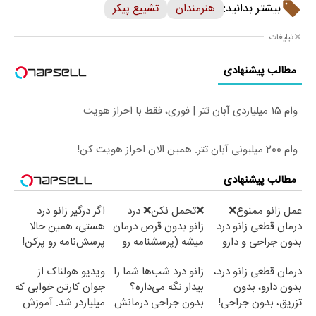
بیشتر بدانید:
هنرمندان
تشییع پیکر
تبلیغات
مطالب پیشنهادی
وام 15 میلیاردی آبان تتر | فوری، فقط با احراز هویت
وام 200 میلیونی آبان تتر. همین الان احراز هویت کن!
مطالب پیشنهادی
عمل زانو ممنوع❌
❌تحمل نکن❌ درد
اگر درگیر زانو درد
درمان قطعی زانو درد
زانو بدون قرص درمان
هستی، همین حالا
بدون جراحی و دارو
میشه (پرسشنامه رو
پرسش‌نامه رو پرکن!
(پرسش نامه)
پر کن)
درمان قطعی زانو درد،
زانو درد شب‌ها شما را
ویدیو هولناک از
بدون دارو، بدون
بیدار نگه می‌داره؟
جوان کارتن خوابی که
تزریق، بدون جراحی!
بدون جراحی درمانش
میلیاردر شد. آموزش