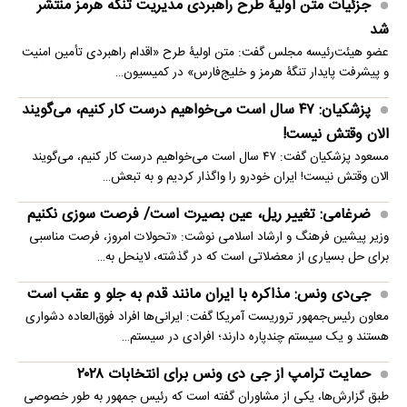
جزئیات متن اولیۀ طرح راهبردی مدیریت تنگه هرمز منتشر
شد
عضو هیئت‌رئیسه مجلس گفت: متن اولیۀ طرح «اقدام راهبردی تأمین امنیت
و پیشرفت پایدار تنگۀ هرمز و خلیج‌فارس» در کمیسیون…
پزشکیان: ۴۷ سال است می‌خواهیم درست کار کنیم، می‌گویند
الان وقتش نیست!
مسعود پزشکیان گفت: ۴۷ سال است می‌خواهیم درست کار کنیم، می‌گویند
الان وقتش نیست! ایران خودرو را واگذار کردیم و به تبعش…
ضرغامی: تغییر ریل، عین بصیرت است/ فرصت سوزی نکنیم
وزیر پیشین فرهنگ و ارشاد اسلامی نوشت: «تحولات امروز، فرصت مناسبی
برای حل بسیاری از معضلاتی‌ است که در گذشته، لاینحل به…
جی‌دی ونس: مذاکره با ایران مانند قدم به جلو و عقب است
معاون رئیس‌جمهور تروریست آمریکا گفت: ایرانی‌ها افراد فوق‌العاده دشواری
هستند و یک سیستم چندپاره دارند؛ افرادی در سیستم…
حمایت ترامپ از جی دی ونس برای انتخابات ۲۰۲۸
طبق گزارش‌ها، یکی از مشاوران گفته است که رئیس جمهور به طور خصوصی