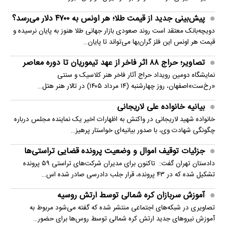
پیش‌بینی جدید از قیمت طلا؛ هر اونس به ۴۷۰۰ دلار می‌رسد؟
دویچه‌بانک معتقد است روند صعودی بازار جهانی طلا هنوز به پایان نرسیده و
قیمت هر اونس این فلز گران‌بها می‌تواند تا پایان…
تصاویر؛ حراج ۸۸ اثر فاخر از عهد تیموریان تا دوره معاصر
نمایشگاه دومین رویداد حراج آثار فاخر هنر کلاسیک و سنتی
«رخ‌ست»اصفهان، روز چهارشنبه (۱۴ مرداد ۱۴۰۵) در تالار هنر هتل…
بیانیه خانواده علی لاریجانی
خانواده شهید لاریجانی در واکنش به اظهارات اخیر یک نماینده مجلس درباره
چگونگی شهادت وی، با صدور بیانیه‌ای خواستار پرهیز…
جزئیات توقیف اموال و وضعیت پرونده قضایی تراستی‌ها
دادستان تهران گفت: تاکنون برای مدیران شرکت‌های تراستی ۵۹ پرونده
تشکیل شده که در ۴۳ پرونده، قرار جلب دادرسی صادر شده اس…
آموزش سربازان کره شمالی توسط ارتش روسیه
تصاویری در شبکه‌های اجتماعی منتشر شده که گفته می‌شود مربوط به
آموزش نیروهای جدید ارتش کره شمالی توسط روس‌ها برای حضور…