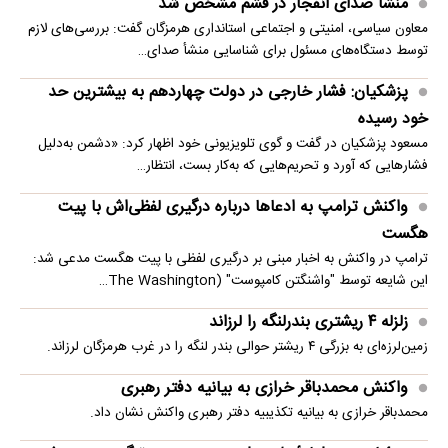
منشأ صدای انفجار در قشم مشخص شد
معاون سیاسی، امنیتی و اجتماعی استانداری هرمزگان گفت: بررسی‌های لازم
توسط دستگاه‌های مسئول برای شناسایی منشأ صدای…
پزشکیان: فشار خارجی در دولت چهاردهم به بیشترین حد
خود رسیده
مسعود پزشکیان در گفت و گوی تلویزیونی خود اظهار کرد: «دشمن به‌دلیل
فشارهایی که آورد و تحریم‌هایی که به‌کار بست، انتظار…
واکنش ترامپ به ادعاها درباره درگیری لفظی‌اش با پیت
هگست
ترامپ در واکنش به اخبار مبنی بر درگیری لفظی با پیت هگست مدعی شد:
این شایعه توسط "واشنگتن کامپوست" (The Washington…
زلزله ۴ ریشتری بندرلنگه را لرزاند
زمین‌لرزه‌ای به بزرگی ۴ ریشتر حوالی بندر لنگه را در غرب هرمزگان لرزاند.
واکنش محمدباقر خرازی به بیانیه دفتر رهبری
محمدباقر خرازی به بیانیه تکذیبیه دفتر رهبری واکنش نشان داد.