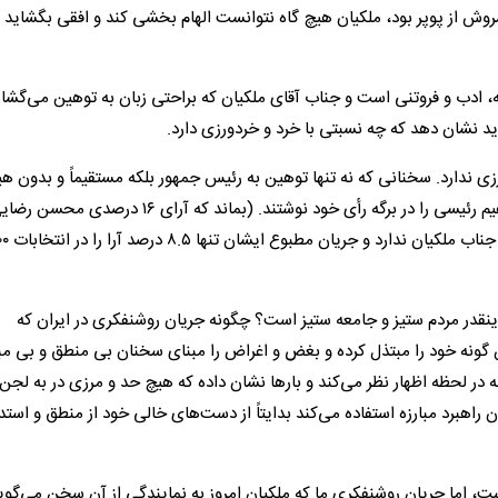
وش از پوپر بود، ملکیان هیچ گاه نتوانست الهام بخشی کند و افقی بگشاید 
ه، ادب و فروتنی است و جناب آقای ملکیان که براحتی زبان به توهین می‌گشای
 نشان دهد که چه نسبتی با خرد و خردورزی دارد.
ی ندارد. سخنانی که نه تنها توهین به رئیس جمهور بلکه مستقیماً و بدون ه
و تعارفی توهین به ۶۲ درصد آرای مردمی است که نام سیدابراهیم رئیسی را در برگه رأی خود نوشتند. (بماند که آرای ۱۶ 
قاضی‌زاده هاشمی نیز آرایی است که سنخیتی با 
 اینقدر مردم ستیز و جامعه ستیز است؟ چگونه جریان روشنفکری در ایران که
گونه خود را مبتذل کرده و بغض و اغراض را مبنای سخنان بی منطق و بی مبن
 در لحظه اظهار نظر می‌کند و بار‌ها نشان داده که هیچ حد و مرزی در به لجن
راهبرد مبارزه استفاده می‌کند بدایتاً از دست‌های خالی خود از منطق و استد
ت، اما جریان روشنفکری ما که ملکیان امروز به نمایندگی از آن سخن می‌گوی