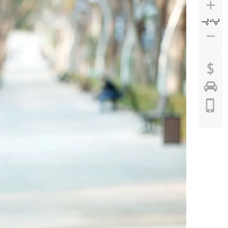
پ
،
پـ