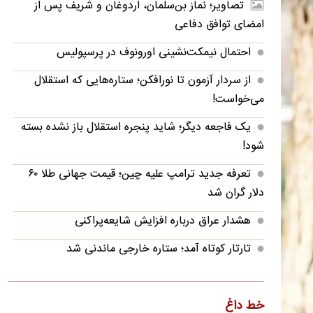
تصاویر؛ نماز بن‌سلمان، اردوغان و شریف پس از
امضای توافق دفاعی
احتمال نیمکت‌نشینی اورونوف در پرسپولیس
از سردار آزمون تا نورافکن؛ ستاره‌هایی که استقلال
می‌خواست!
یک فاجعه دیگر؛ شاید پنجره استقلال باز نشده بسته
شود!
تعرفه جدید ترامپ علیه چین؛ قیمت جهانی طلا ۶۰
دلار گران شد
هشدار عراق درباره افزایش شایعه‌پراکنی
تارتار کوتاه آمد؛ ستاره خارجی ماندنی شد
آخرین وضعیت حضور دانیال ایری در پرسپولیس
بازار اکستنشن؛ چرا آگهی‌های «فروش مو» بیشتر شده
خط داغ