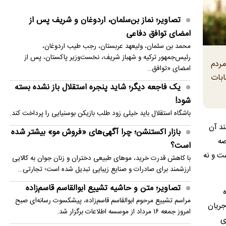
است؟
تصاویر؛ نماز بن‌سلمان، اردوغان و شریف پس از
تصاویر؛ متن و حاشیه تشییع ابوالقاسم قاسم‌زاده
امضای توافق دفاعی
محمد بن سلمان، ولیعهد عربستان، رجب طیب اردوغان،
علت انصراف ستاره پرسپولیسی از حضور در تیم
رئیس‌جمهور ترکیه و شهباز شریف، نخست‌وزیر پاکستان، پس از
منصوریان
مردم
امضای «توافق…
ابات
علت صدای انفجار در این شهرستان کهگیلویه و
یک فاجعه دیگر؛ شاید پنجره استقلال باز نشده بسته
بویراحمد
شود!
باشگاه استقلال باید خیلی زود طلب بازیکن بوسنیایی را پرداخت کند.
روبیو: فشار اقتصادی آمریکا بر کوبا تشدید می‌شود
ند آن
بازار اکستنشن؛ چرا آگهی‌های «فروش مو» بیشتر شده
رضایی: توافق عربستان با ترکیه و پاکستان امنیتش را
صه
است؟
تضمین نمی‌کند
ست و نه
با کاهش قدرت خرید، موهای طبیعی دختران و زنان جوان به کالایی
ارزشمند برای صادرات و صنایع زیبایی تبدیل شده است؛ تجارتی…
تصاویر؛ متن و حاشیه تشییع ابوالقاسم قاسم‌زاده
مراسم تشییع مرحوم ابوالقاسم قاسم‌زاده، پیشکسوت رسانه‌ای صبح
جریان
امروز جمعه ۱۶ مرداد از موسسه اطلاعات برگزار شد.
ی