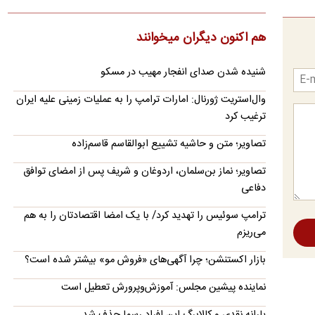
صدای…
پزشکیان: فشار خارجی در دولت چهاردهم به بیشترین
هم اکنون دیگران میخوانند
حد خود رسیده
مسعود پزشکیان در گفت و گوی تلویزیونی خود اظهار کرد: «دشمن
شنیده شدن صدای انفجار مهیب در مسکو
به‌دلیل فشارهایی که آورد و تحریم‌هایی که به‌کار بست، انتظار…
وال‌استریت ژورنال: امارات ترامپ را به عملیات زمینی علیه ایران
واکنش ترامپ به ادعاها درباره درگیری لفظی‌اش با
ترغیب کرد
پیت هگست
تصاویر؛ متن و حاشیه تشییع ابوالقاسم قاسم‌زاده
ترامپ در واکنش به اخبار مبنی بر درگیری لفظی با پیت هگست
مدعی شد: این شایعه توسط "واشنگتن کامپوست" (The
تصاویر؛ نماز بن‌سلمان، اردوغان و شریف پس از امضای توافق
Washington…
دفاعی
زلزله ۴ ریشتری بندرلنگه را لرزاند
ترامپ سوئیس را تهدید کرد/ با یک امضا اقتصادتان را به هم
زمین‌لرزه‌ای به بزرگی ۴ ریشتر حوالی بندر لنگه را در غرب هرمزگان
می‌ریزم
لرزاند.
بازار اکستنشن؛ چرا آگهی‌های «فروش مو» بیشتر شده است؟
واکنش محمدباقر خرازی به بیانیه دفتر رهبری
محمدباقر خرازی به بیانیه تکذیبیه دفتر رهبری واکنش نشان داد.
نماینده پیشین مجلس: آموزش‌وپرورش تعطیل است
جزئیات متن اولیۀ طرح راهبردی مدیریت تنگه هرمز
یارانه نقدی و کالابرگ این افراد رسما حذف شد