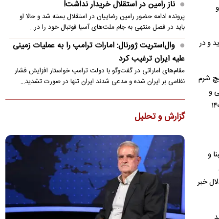
ناز رامین در استقلال خریدار نداشت!
و
پرونده ادامه حضور رامین رضاییان در استقلال بسته شد و حالا او
باید در فصل منتهی به جام ملت‌های آسیا فوتبال خود را در…
د و در
وال‌استریت ژورنال: امارات ترامپ را به عملیات زمینی
علیه ایران ترغیب کرد
مقام‌های اماراتی در گفت‌وگو با دولت ترامپ خواستار افزایش فشار
یچ شرم
نظامی بر ایران شده و مدعی شدند ایران تنها در صورت تشدید…
درصدی محسن رضایی و
شنیده شدن صدای انفجار مهیب در مسکو
جریان مطبوع جناب ملکیان ندارد و جریان مطبوع ایشان تنها ۸.۵ درصد آرا را در انتخابات ۱۴۰۰
رسانه‌های روسی صدای انفجار بلند شنیده شده در چندین منطقه
گزارش و تحلیل
مسکو را ناشی از شکستن دیوار صوتی اعلام کردند.
ریاض، آنکارا و اسلام‌آباد در یک پیمان/ «توافق مکه»
به دنبال چیست؟
ا و
اضافه شدن ترکیه به یک چارچوب دفاعی جدید می‌تواند همکاری
ریاض و اسلام‌آباد را از سطح دوجانبه به یک سازوکار سه‌جانبه…
لال خبر
ادعای الجزیره: عمان شرط انطباق توافق با حقوق
بین‌الملل را مطرح کرد و ایران پذیرفت
د