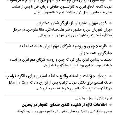
کنوانسیون دریای خزر چیست و سهم ایران از آن چه می‌شود؟
دولت لایحه الحاق ایران به کنوانسیون حقوقی دریای خزر را پس از هشت
سال به مجلس ارسال کرد. جزئیات این کنوانسیون، روند…
ذوق مهران غفوریان از بازیگر شدن دخترش
مهران غفوریان درباره حضور دختر هفت‌ساله‌اش، هانا غفوریان، در سریال
«کلاغ» گفت که پیشنهاد بازی او را مهدی زمین‌پرداز…
ظریف: چین و روسیه شرکای مهم ایران هستند، اما نه
جایگزین همه جهان
دیپلمات پیشین ایران بیان کرد که چین و روسیه شرکای مهم ایران در آینده
خواهند بود، اما این روابط نباید جایگزین تعامل با…
ویدئو؛ جزئیات و لحظه وقوع حادثه امنیتی برای بالگرد ترامپ
حادثه امنیتی برای بالگرد دونالد ترامپ پس از آن رخ داد که Marine One
در ۴ آگوست از فرودگاه الیپس خارج شد، در حالی که…
این گزارش به روز می‌شود...
اطلاعات تازه از شنیده شدن صدای انفجار در بحرین
برخی منابع عربی شنیدن صدای انفجار در کشور بحرین را تایید کردند.