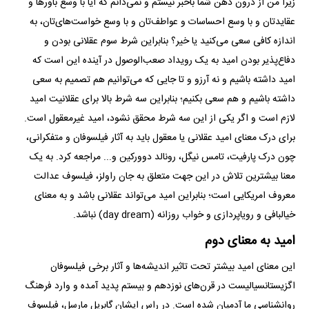
زیرا من از درون ذهن شما باخبر نیستم و نمی‌دانم که آیا با وسع باور‌ها و
عقایدتان و با وسع احساسات و عواطف‌تان و با وسع خواست‌های‌تان، به
اندازه کافی سعی می‌کنید یا خیر؟ بنابراین شرط سوم عقلانی بودن و
دفاع‌پذیر بودن امید به یک رویداد صعب‌الوصول در آینده این است که
امید داشته باشیم و نه آرزو و تا جایی که می‌توانیم هم تصمیم به سعی
داشته باشیم و هم سعی بکنیم؛ بنابراین سه شرط بالا برای عقلانیت امید
لازم است و اگر یکی از این سه شرط محقق نشود، امید غیرمعقول است.
برای درک معنای امید عقلانی یا معقول باید به آثار فیلسوفان و متفکرانی،
چون درک پارفیت، تامس نیگل، رونالد دوورکین و... مراجعه کرد. به یک
معنا بیشترین تلاش در این جهت متعلق به جان راولز، فیلسوف عدالت
معروف امریکایی است؛ بنابراین امید می‌تواند عقلانی باشد و به معنای
خیالبافی و رویاپردازی و خواب روزانه (day dream) نباشد.
امید به معنای دوم
این معنای امید بیشتر تحت تاثیر اندیشه‌ها و آثار برخی فیلسوفان
اگزیستانسیالیست در قرن‌های نوزدهم و بیستم پدید آمده و وارد فرهنگ
روانشناسی ما آدمیان شده است. در راس ایشان گابریل مارسل، فیلسوف