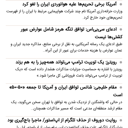
آمریکا برخی تحریم‌ها علیه هوانوردی ایران را لغو کرد
وزارت خزانه‌داری آمریکا نام چند شرکت هواپیمایی مرتبط با ایران را از فهرست
تحریم‌های خود خارج کرد.
ادعای سی‌بی‌اس: توافق تنگه هرمز شامل عوارض عبور
کشتی‌ها نیست
طبق ادعای یک رسانه آمریکایی به نقل از برخی منابع، مذاکره جدید ایران و
عمان عوارض یا هزینه خدمات برای عبور از این آبراه…
رویترز: یک توییت ترامپ می‌تواند همه‌چیز را به هم بزند
رویترز با اشاره به حساسیت جزئیات مذاکرات هشدار داده است که «یک
توییت از ترامپ می‌تواند باعث فروپاشی کل ماجرا شود.»
مقام خلیجی: شانس توافق ایران و آمریکا تا جمعه «۵۰-۵۰»
است
در حالی که واشنگتن از نزدیک شدن به توافق با تهران سخن می‌گوید، یک
مقام ارشد منطقه‌ای مدعی است که مسیر مذاکرات همچنان…
روایت دوروف از حذف تلگرام از اپ‌استور/ ماجرا باج‌گیری بود
بنیان‌گذار تلگرام، علت حذف کوتاه‌مدت این پیام‌رسان از اپ‌استور اپل را