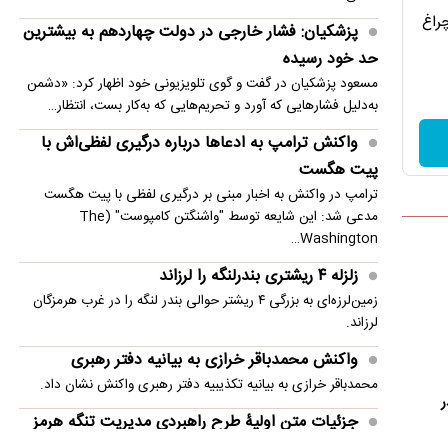
امنیت منطقه شد
چراغ
پزشکیان: فشار خارجی در دولت چهاردهم به بیشترین
انفجار در حومه دمشق چند کشته و زخمی برجا
حد خود رسیده
گذاشت
مسعود پزشکیان در گفت و گوی تلویزیونی خود اظهار کرد: «دشمن
به‌دلیل فشارهایی که آورد و تحریم‌هایی که به‌کار بست، انتظار…
واکنش ترامپ به ادعاها درباره درگیری لفظی‌اش با
پیت هگست
ترامپ در واکنش به اخبار مبنی بر درگیری لفظی با پیت هگست
مدعی شد: این شایعه توسط "واشنگتن کامپوست" (The
Washington…
زلزله ۴ ریشتری بندرلنگه را لرزاند
زمین‌لرزه‌ای به بزرگی ۴ ریشتر حوالی بندر لنگه را در غرب هرمزگان
لرزاند.
واکنش محمدباقر خرازی به بیانیه دفتر رهبری
محمدباقر خرازی به بیانیه تکذیبیه دفتر رهبری واکنش نشان داد.
ر
جزئیات متن اولیۀ طرح راهبردی مدیریت تنگه هرمز