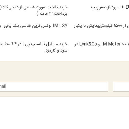
خرید طلا به صورت قسطی از دیجی‌کالا (
پرداخت 12 ماهه )
IM LS9 بیش از 1500 کیلومترپیمایش با یکبار
IM LS7 لوکس ترین شاسی بلند برقی ایران
نیکاموتور نماینده IM Motor و Lynk&Co در
خرید موبایل با اسنپ پی | در 
سود و کارمزد!