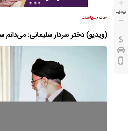
پ
،
پـ
سیاست
خانه
/
(ویدیو) دختر سردار سلیمانی:‌ می‌دانم س