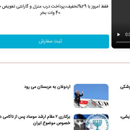
فقط امروز با 29%تخفیف،پرداخت درب منزل و گارانتی تعویض 
40 وات بخر
ثبت سفارش
موشکی
اردوغان به عربستان می رود
ایشی،
برکناری ۲ مقام ارشد موساد پس از ناکامی د
خصوص موضوع ایران