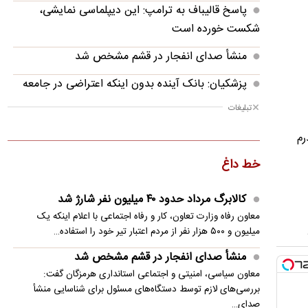
پاسخ قالیباف به ترامپ: این دیپلماسی نمایشی،
شکست خورده است
منشأ صدای انفجار در قشم مشخص شد
پزشکیان: بانک آینده بدون اینکه اعتراضی در جامعه
شکل بگیرد، بسته شد
تبلیغات
پزشکیان: فشار خارجی در دولت چهاردهم به
رم
بیشترین حد خود رسیده
خط داغ
پزشکیان: در ابتدای دولت با قطعی برق، آب و گاز
مواجه بودیم
کالابرگ مرداد حدود ۴۰‌ میلیون نفر شارژ شد
معاون رفاه وزارت تعاون، کار و رفاه اجتماعی با اعلام اینکه یک
معاون مرکز شرکت‌های دانش‌بنیان: توسعه فناوری،
میلیون و ۵۰۰ هزار نفر از مردم اعتبار تیر خود را استفاده…
مسیر رقابت‌پذیری صنعت قطعه‌سازی است
منشأ صدای انفجار در قشم مشخص شد
سنتکام: به محاصره دریایی ایران ادامه می دهیم
معاون سیاسی، امنیتی و اجتماعی استانداری هرمزگان گفت:
بررسی‌های لازم توسط دستگاه‌های مسئول برای شناسایی منشأ
مصر خواستار تدوین چشم‌انداز مشترک عربی برای
صدای…