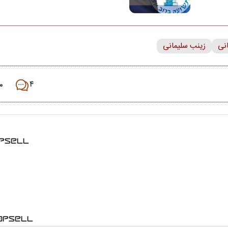
نی
زینب سلیمانی
۰
۴