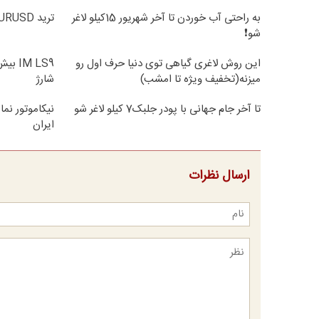
به راحتی آب خوردن تا آخر شهریور 15کیلو لاغر
ترید EURUSD با اسپرد از صفر پیپ
شو❗
این روش لاغری گیاهی توی دنیا حرف اول رو
میزنه(تخفیف ویژه تا امشب)
شارژ
تا آخر جام جهانی با پودر جلبک7 کیلو لاغر شو
ایران
ارسال نظرات