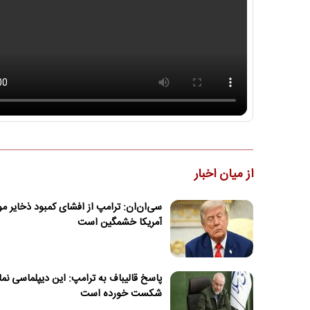
از میان اخبار
سی‌ان‌ان: ترامپ از افشای کمبود ذخایر 
آمریکا خشمگین است
پاسخ قالیباف به ترامپ: این دیپلماسی نم
شکست خورده است