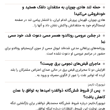
حمله تند هادی چوپان به منتقدان: دلقک هستید و
خودفروشی می‌کنید!
هادی چوپان، قهرمان پرورش اندام ایران، با انتشار پیامی تند در صفحه
اینستاگرام خود به منتقدانش واکنش نشان داد و آنها را…
در جشن عروسی رونالدو؛ همسر مسی دعوت شد، خود مسی
نه!
روزنامه‌های پرتغالی مدعی شده‌اند لیونل مسی از سوی کریستیانو رونالدو برای
حضور در مراسم عروسی او دعوت نشده است.
ماجرای قبض‌های نجومی برق چیست؟
افزایش دو تا سه‌برابری قبض برق در حالی صدای اعتراض مشترکان را بلند
کرده که توانیر علت را عبور از الگوی مصرف و ورود به…
نیویورک تایمز:
پس از شروط شش‌گانه ذوالقدر؛ امیدها به توافق با عمان
کاهش یافت؟
نیویورک‌تایمز درباره شروط شش‌گانه محمدباقر ذوالقدر برای بازگشایی تنگه
هرمز، نوشت این شروط، انتظارات درباره اینکه توافق…