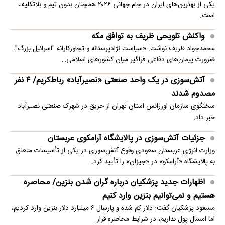
یکی از بهترین‌های ایران در جام جهانی ۲۰۲۶ همچنان بدون تیم و بلاتکلیف
است.
واکنش تلویحی ظریف به توافق مکه
محمدجواد ظریف نوشت: «سیاست نژادپرستانه و تجاوزکارانه "اسرائیل بزرگ"،
ضرورت پیمان‌های دفاعی فراگیر میان کشورهای اسلامی…
آتش‌سوزی در یک واحد صنعتی «نصیرآباد» رباط‌کریم/ ۴ نفر
مصدوم شدند
سخنگوی سازمان اورژانس استان تهران از حریق در شهرک صنعتی نصیرآباد
خبر داد.
جزئیات آتش‌سوزی در پالایشگاه آرامکوی عربستان
وزارت انرژی عربستان سعودی وقوع آتش‌سوزی در یکی از تأسیسات متعلق
به پالایشگاه «آرامکو» در «جیزان» را تأیید کرد.
اظهارات جدید پزشکیان درباره گران شدن بنزین/ محاصره
هستیم و نمی‌توانیم بنزین وارد کنیم
مسعود پزشکیان گفت: دلار کم شده و پارسال ۶ میلیارد دلار بنزین وارد کردیم،
اما امسال پول نداریم، در شرایط محاصره قرار…