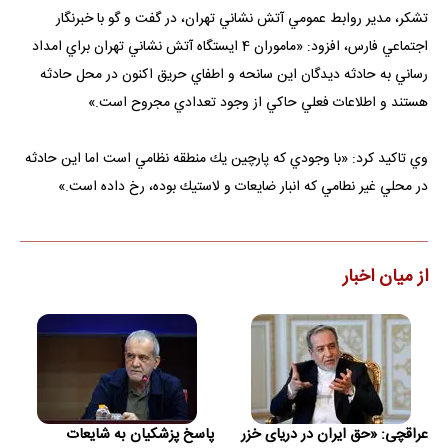
تشكر، مدير روابط عمومي آتش نشاني تهران، در گفت و گو با خبرنگار
اجتماعي فارس، افزود: «ماموران 4 ايستگاه آتش نشاني تهران براي امداد
رساني به حادثه ديدگان اين سانحه و اطفاي حريق اكنون در محل حادثه
هستند و اطلاعات فعلي حاكي از وجود تعدادي مجروح است.»
وي تاكيد كرد: «با وجودي كه پارچين يك منطقه نظامي است اما اين حادثه
در محلي غير نطامي كه انبار ضايعات و لاستيك بوده، رخ داده است.»
از میان اخبار
عراقچی: «حق ایران در دریای خزر
پاسخ پزشکیان به شایعات