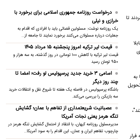
اختلاف میان ترامپ و هگست بر سر ذخایر
درخواست روزنامه جمهوری اسلامی برای برخورد با
تسلیحاتی/ کاخ سفید رد کرد
ردند تا
خرازی و نیلی
یک روزنامه نوشت: مسئولین قضائی باید با افرادی که اقدام به
قیمت دینار عراق امروز پنجشنبه ۱۵ مرداد ۱۴۰۵
جعلیات درباره مسئولان می‌کنند برخورد نمایند تا جامعه از…
ترامپ: ترجیح می‌دهم با ایران به توافق برسم
ابلا
قیمت لیر ترکیه امروز پنجشنبه ۱۵ مرداد ۱۴۰۵
ی
تصویر؛ حرکت عجیب وینیسیوس در اینستاگرام
قیمت لیر ترکیه با کاهش ۱۰۰ تومانی در روز گذشته، به سه هزار و
۹۵۰ تومان رسید
ثروت افسانه‌‌ای دیوید بکهام
اسامی ۳ خرید جدید پرسپولیس لو رفت؛ امضا تا
ت اعمال می‌شد. با حمله سال 2003 آمریکا به
چند روز دیگر
تحویل
باشگاه پرسپولیس در فاصله یک هفته تا شروع نقل و انتقالات خرید
سه بازیکن را بررسی می‌کند.
عصبانیت شریعتمداری از تفاهم با عمان؛ گشایش
ند"،
تنگه هرمز یعنی نجات آمریکا
مدیرمسئول روزنامه کیهان، با انتقاد از احتمال گشایش تنگه هرمز در
چارچوب تفاهم ایران و عمان، این اقدام را به سود آمریکا…
ردمی مجبور به فرار