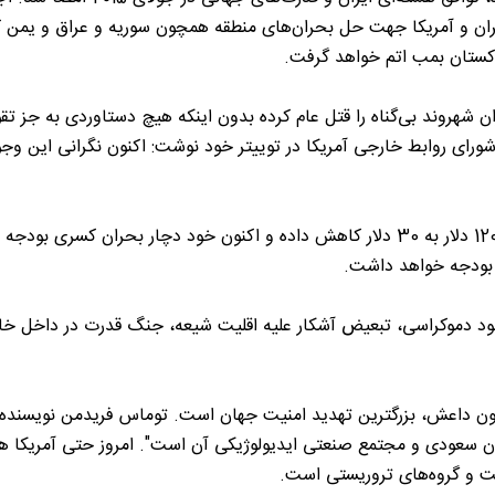
ایران و آمریکا جهت حل بحران‌های منطقه همچون سوریه و عراق و یمن
پاکستان بمب اتم خواهد گرفت.
 کرده و هزاران شهروند بی‌گناه را قتل عام کرده بدون اینکه هیچ دستاوردی به جز ت
رای روابط خارجی آمریکا در توییتر خود نوشت: اکنون نگرانی این وجو
12- عربستان به قصد ضربه زدن به ایران، قیمت نفت را از 120 دلار به 30 دلار کاهش داده و اکنون خود دچار بحران کسری بودجه
نبود دموکراسی، تبعیض آشکار علیه اقلیت شیعه، جنگ قدرت در داخل خان
مچون داعش، بزرگترین تهدید امنیت جهان است. توماس فریدمن نویسنده
ن سعودی و مجتمع صنعتی ایدیولوژیکی آن است". امروز حتی آمریکا ه
ت و گروه‌های تروریستی است.