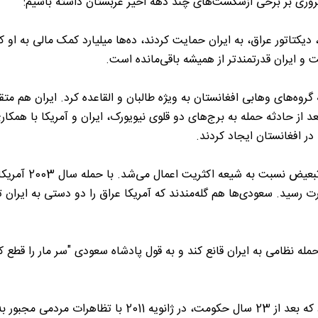
 مروری بر برخی ازشکست‌های چند دهه اخیر عربستان داشته باشیم:
جاوز صدام، دیکتاتور عراق، به ایران حمایت کردند، ده‌ها میلیارد کمک مالی به او ک
و ایران قدرتمندتر از همیشه باقی‌مانده است.
د دلار کمک مالی به گروه‌های وهابی افغانستان به ویژه طالبان و القاعده کرد. ایران هم متق
 از حادثه حمله به برج‌های دو قلوی نیویورک، ایران و آمریکا با همکار
ر افغانستان ایجاد کردند.
3- از 1920 به بعد، اقلیت سنی بر عراق حکومت می‌کرد و تبعیض نسبت به شیعه اکثری
 رسید. سعودی‌ها هم گله‌مندند که آمریکا عراق را دو دستی به ایران 
 را برای حمله نظامی به ایران قانع کند و به قول پادشاه سعودی "سر مار را قطع ک
5- عربستان حامی اصلی بن علی دیکتاتور فاسد تونس بود که بعد از 23 سال حکومت، در ژانویه 2011 با تظاهرات م