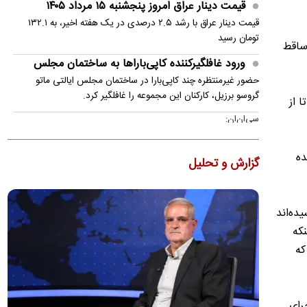
قیمت دینار عراق امروز پنجشنبه ۱۵ مرداد ۱۴۰۵
قیمت دینار عراق با رشد ۲.۵ درصدی در یک هفته اخیر، به ۱۳۲.۱
تومان رسید
ر فاسد مصر 30 سال با حمایت عربستان بر مصر حکومت داشت که با 18 روز تظاهرات مردم مصر در فوریه 2011 ساقط
ورود غافلگیرکننده کاپی‌باراها به ساختمان مجلس
حضور غیرمنتظره چند کاپی‌بارا در ساختمان مجلس ایالتی ماتو
گروسو برزیل، کارکنان این مجموعه را غافلگیر کرد.
 از
سی‌ان‌ان:
توافقی در مورد تنگه هرمز در حال شکل‌گیری است؛
اما نه توافقی که ترامپ بخواهد
ده
گزارش و تحلیل
یک مقام ارشد کشورهای خلیج فارس که با روند مذاکرات آشناست،
اظهار داشت که احتمال دستیابی به توافق تا روز جمعه حدود ۵۰ به…
برخورد قطعه ۴ تنی از موشک اسپیس ایکس به ماه
ده‌اند
یک قطعه ۴ تنی از موشک اسپیس ایکس به طور غیر عمد به ماه
نکه
برخورد کرد.
که
واکنش پزشکیان به حواشی پیام رهبر انقلاب درباره
تفاهم‌نامه آتش‌بس
 در جولای 2015 امضا شد. اجرای
رهبری فرموده بودند که اگر سه‌چهارم اعضای شعام موافق باشند، من