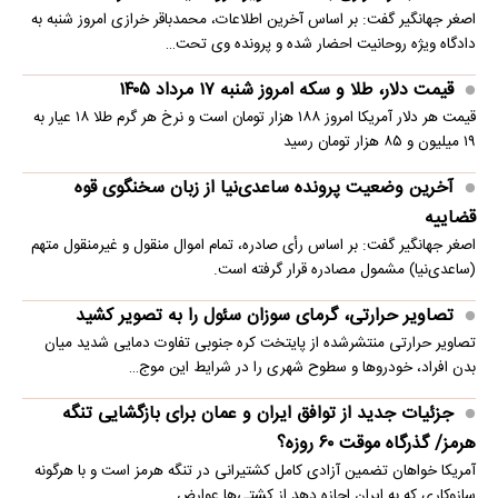
اصغر جهانگیر گفت: بر اساس آخرین اطلاعات، محمدباقر خرازی امروز شنبه به
دادگاه ویژه روحانیت احضار شده و پرونده وی تحت…
قیمت دلار، طلا و سکه امروز شنبه ۱۷ مرداد ۱۴۰۵
قیمت هر دلار آمریکا امروز ۱۸۸ هزار تومان است و نرخ هر گرم طلا ۱۸ عیار به
۱۹ میلیون و ۸۵ هزار تومان رسید
آخرین وضعیت پرونده ساعدی‌نیا از زبان سخنگوی قوه
قضاییه
اصغر جهانگیر گفت: بر اساس رأی صادره، تمام اموال منقول و غیرمنقول متهم
(ساعدی‌نیا) مشمول مصادره قرار گرفته است.
تصاویر حرارتی، گرمای سوزان سئول را به تصویر کشید
تصاویر حرارتی منتشرشده از پایتخت کره جنوبی تفاوت دمایی شدید میان
بدن افراد، خودروها و سطوح شهری را در شرایط این موج…
جزئیات جدید از توافق ایران و عمان برای بازگشایی تنگه
هرمز/ گذرگاه موقت ۶۰ روزه؟
آمریکا خواهان تضمین آزادی کامل کشتیرانی در تنگه هرمز است و با هرگونه
سازوکاری که به ایران اجازه دهد از کشتی‌ها عوارض…