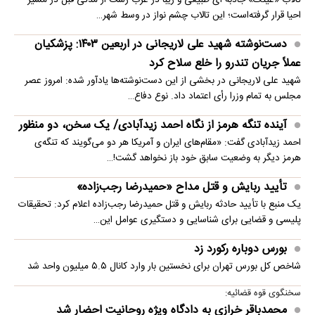
تالاب «عینک» جاذبه ای طبیعی و زیبا در غرب رشت از مدتی قبل در مسیر
احیا قرار گرفته‌است؛ این تالاب چشم نواز در وسط شهر…
دست‌نوشته شهید علی لاریجانی در اربعین ۱۴۰۳: پزشکیان
عملاً جریان تندرو را خلع سلاح کرد
شهید علی لاریجانی در بخشی از این دست‌نوشته‌ها یادآور شده: امروز عصر
مجلس به تمام وزرا رأی اعتماد داد. نوع دفاع…
آینده تنگه هرمز از نگاه احمد زیدآبادی/ یک سخن، دو منظور
احمد زیدآبادی گفت: «مقام‌های ایران و آمریکا هر دو می‌گویند که تنگه‌ی
هرمز دیگر به وضعیت سابق خود باز نخواهد گشت!…
تأیید ربایش و قتل مداح «حمیدرضا رجب‌زاده»
یک منبع با تأیید حادثه ربایش و قتل حمیدرضا رجب‌زاده اعلام کرد: تحقیقات
پلیسی و قضایی برای شناسایی و دستگیری عوامل این…
بورس دوباره رکورد زد
شاخص کل بورس تهران برای نخستین ‌بار وارد کانال ۵.۵ میلیون واحد شد
سخنگوی قوه قضائیه:
محمدباقر خرازی به دادگاه ویژه روحانیت احضار شد