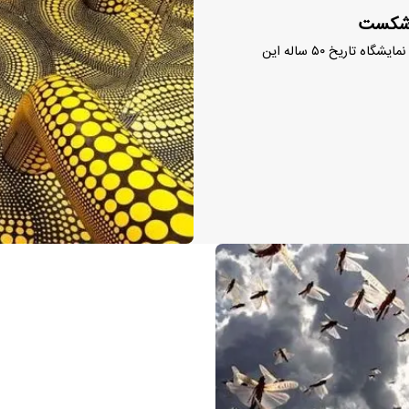
نمایشگاه آثار یایوی کوساما در موزه لودویگ شهر کلن به پربازدیدترین نمایشگاه تاریخ ۵۰ ساله این