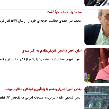
محمد یاراحمدی درگذشت
محمد یار احمدی فعالیت حرفه‌ای خود را از سال ۱۳۴۱ آغاز کرد و در آثار مطرحی مانند «ارتش سری»، «مرد عنکبوتی»، «شوالیه…
ادای احترام المیرا شریفی‌مقدم به اکبر عبدی
المیرا شریفی‌مقدم در برنامه خود با یادی از اکبر عبدی، این قس
بغض المیرا شریفی‎مقدم با یادآوری کودکان مظلوم میناب
المیرا شریفی مقدم در برنامه صبحانه ایرانی به تفحص ۶۲ قطعه دیگر از پیکر شهدای مدرسه میناب اشاره کرد و گفت هیچ اثری از…