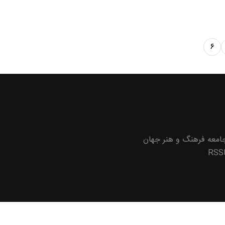
۶
معه
فرهنگ و هنر
جهان
RSS