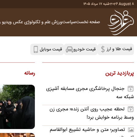
2026 August 8
-
شنبه ۱۷ مرداد ۱۴۰۵
صفحه نخست
سیاست
ورزش
علم و تکنولوژی
عکس
ویدیو
ر
قیمت طلا و ارز
قیمت موبایل
قیمت خودرو
پربازدید ترین
رسانه
جنجال پرخاشگری مجری مسابقه آشپزی
شبکه سه
لحظه عجیب روی آنتن زنده؛ مجری زن
وسط برنامه خوابش برد!
تصاویر؛ متن و حاشیه تشییع ابوالقاسم