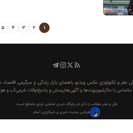
۵
۴
۳
۲
۱
ش
علم و تکنولوژی
عکس
ویدیو
راهنمای بازار
زندگی و سرگرمی
اقتصاد
جا
 ما
تماس با ما
آرشیو
پیوند‌ها و آگهی‌ها
پرسش و پاسخ
اوقات شرعی
آب و هوا
نقل و نشر مطالب با ذکر نام
پايگاه خبری تحليلی فرارو
بلامانع است.
طراحی سایت خبری و خبرگزاری آسام