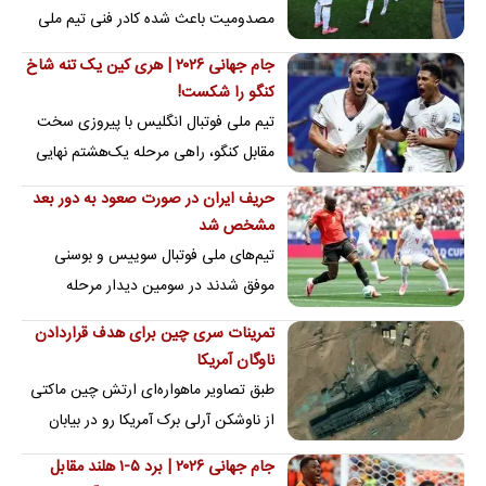
مصدومیت باعث شده کادر فنی تیم ملی
روی دنیس اکرت ریسک نکند.
جام جهانی ۲۰۲۶ | هری کین یک تنه شاخ
کنگو را شکست!
تیم ملی فوتبال انگلیس با پیروزی سخت
مقابل کنگو، راهی مرحله یک‌هشتم نهایی
جام جهانی شد.
حریف ایران در صورت صعود به دور بعد
مشخص شد
تیم‌های ملی فوتبال سوییس و بوسنی
موفق شدند در سومین دیدار مرحله
گروهی مقابل تیم‌های ملی فوتبال کانادا و
تمرینات سری چین برای هدف قراردادن
قطر به پیروزی…
ناوگان آمریکا
طبق تصاویر ماهواره‌ای ارتش چین ماکتی
از ناوشکن آرلی برک آمریکا رو در بیابان
های تاکلاماکان تعبیه کرده و از آن برای…
جام جهانی ۲۰۲۶ | برد ۵-۱ هلند مقابل