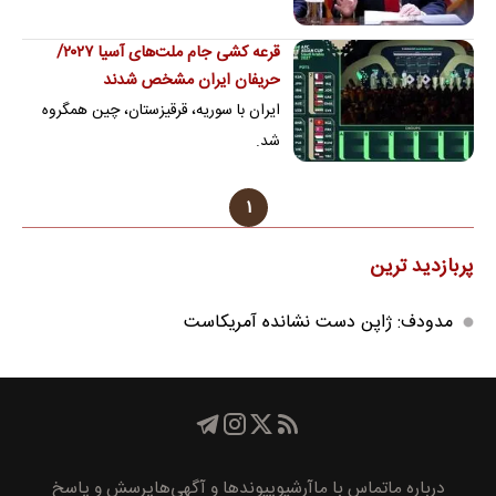
تضمین‌های قوی‌تر از طرف ایران شده
است.
قرعه کشی جام ملت‌های آسیا ۲۰۲۷/
حریفان ایران مشخص شدند
ایران با سوریه، قرقیزستان، چین همگروه
شد.
۱
پربازدید ترین
مدودف: ژاپن دست نشانده آمریکاست
درباره ما
تماس با ما
آرشیو
پیوند‌ها و آگهی‌ها
پرسش و پاسخ