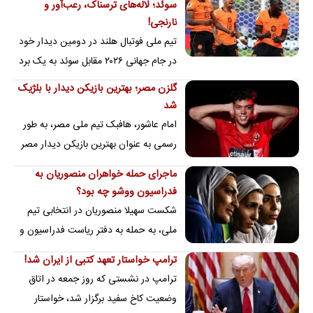
سوئد؛ لاله‌های ترسناک، رعب‌آور و
نارنجی!
تیم ملی فوتبال هلند در دومین دیدار خود
در جام جهانی ۲۰۲۶ مقابل سوئد به یک برد
پرگل دست یافت.
گلزن مصر؛ بهترین بازیکن دیدار با بلژیک
شد
امام عاشور، هافبک تیم ملی مصر، به طور
رسمی به عنوان بهترین بازیکن دیدار مصر
و بلژیک در جام جهانی ۲۰۲۶ انتخاب شد.
ماجرای حمله خواهران منصوریان به
فدراسیون ووشو چه بود؟
شکست سهیلا منصوریان در انتخابی تیم
ملی، به حمله به دفتر ریاست فدراسیون و
ضرب و جرحی منجر شد که هم پای
ترامپ خواستار تعهد کتبی از ایران شد!
دوربین‌های…
ترامپ در نشستی که روز جمعه در اتاق
وضعیت کاخ سفید برگزار شد، خواستار