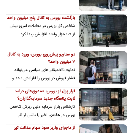
همه شرکت‌های مشمول سهام عدالت
مجامع خود را…
بازگشت بورس به کانال پنج میلیون واحد
شاخص کل بورس در معاملات امروز بیش
از ۱۰۷ هزار واحد افزایش پیدا کرد
دو سناریو پیش‌روی بورس؛ ورود به کانال
۳ میلیون واحد؟
تداوم نااطمینانی‌های سیاسی می‌تواند
فشار فروش در بورس را افزایش دهد و
شاخص کل را به محدوده ۳.۵ تا ۳.۷
فرار پول از بورس؛ صندوق‌های درآمد
میلیون واحد برساند
ثابت پناهگاه جدید سرمایه‌گذاران؟
کارشناس بازار سرمایه دلیل ریزش شاخص
بورس در هفته‌ی اخیر را ناشی از اثر
ریسک‌های سیاسی بر بازار و جذابیت نرخ
از ماجرای واریز سود سهام عدالت تیر
سود در…