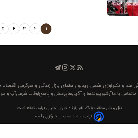
۵
۴
۳
۲
۱
ش
علم و تکنولوژی
عکس
ویدیو
راهنمای بازار
زندگی و سرگرمی
اقتصاد
جا
 ما
تماس با ما
آرشیو
پیوند‌ها و آگهی‌ها
پرسش و پاسخ
اوقات شرعی
آب و هوا
نقل و نشر مطالب با ذکر نام
پايگاه خبری تحليلی فرارو
بلامانع است.
طراحی سایت خبری و خبرگزاری آسام