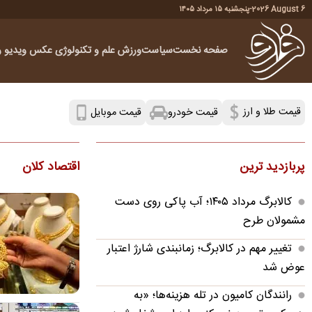
2026 August 6
-
پنجشنبه ۱۵ مرداد ۱۴۰۵
صفحه نخست
سیاست
ورزش
علم و تکنولوژی
عکس
ویدیو
ر
قیمت طلا و ارز
قیمت موبایل
قیمت خودرو
پربازدید ترین
اقتصاد کلان
کالابرگ مرداد ۱۴۰۵؛ آب پاکی روی دست
مشمولان طرح
تغییر مهم در کالابرگ؛ زمانبندی‌ شارژ اعتبار
عوض شد
رانندگان کامیون در تله هزینه‌ها؛ «به