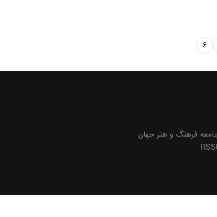
۶
معه
فرهنگ و هنر
جهان
RSS