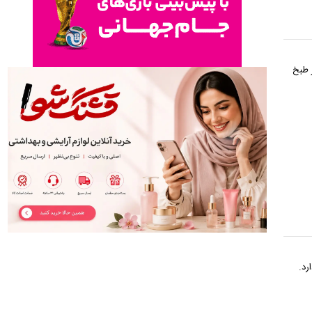
 طبخ
رد.