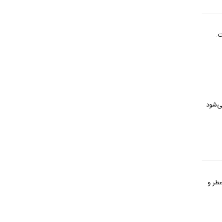
ت.
ی‌شود
طر و